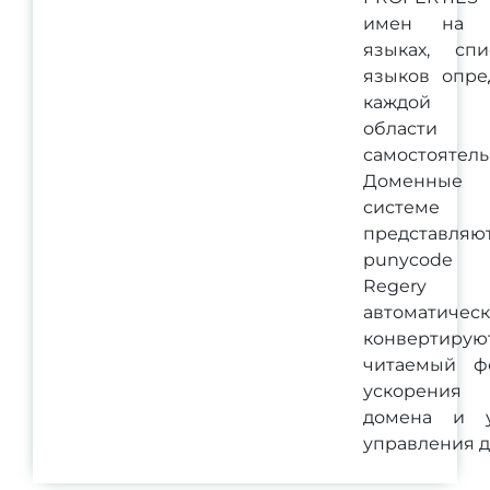
имен на р
языках, спи
языков опре
каждой д
области
самостоятель
Доменные
систем
представ
punycode 
Regery 
автоматичес
конвертирую
читаемый ф
ускорения
домена и 
управления 