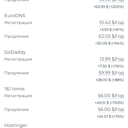
+
63.99 $
(+
200
%)
EuroDNS
10.42 $
/год
Регистрация
+
3.93 $
(+
61
%)
62.05 $
/год
Продление
+
30.06 $
(+
94
%)
GoDaddy
13.99 $
/год
Регистрация
+
7.50 $
(+
116
%)
59.99 $
/год
Продление
+
28.00 $
(+
88
%)
1&1 Ionos
56.00 $
/год
Регистрация
+
49.51 $
(+
763
%)
56.00 $
/год
Продление
+
24.01 $
(+
75
%)
Hostinger