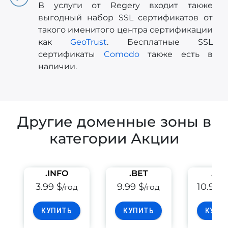
В услуги от Regery входит также
выгодный набор SSL сертификатов от
такого именитого центра сертификации
как
GeoTrust
. Бесплатные SSL
сертификаты
Comodo
также есть в
наличии.
Другие доменные зоны в
категории Акции
.INFO
.BET
.PE
3.99 $
9.99 $
10.99 
/год
/год
КУПИТЬ
КУПИТЬ
КУПИ