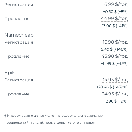
6.99 $
/год
Регистрация
+
0.50 $
(+
8
%)
44.99 $
/год
Продление
+
13.00 $
(+
41
%)
Namecheap
15.98 $
/год
Регистрация
+
9.49 $
(+
146
%)
43.98 $
/год
Продление
+
11.99 $
(+
37
%)
Epik
34.95 $
/год
Регистрация
+
28.46 $
(+
439
%)
34.95 $
/год
Продление
+
2.96 $
(+
9
%)
† Информация о ценах может не содержать специальных
предложений и акций, новые цены могут отличаться