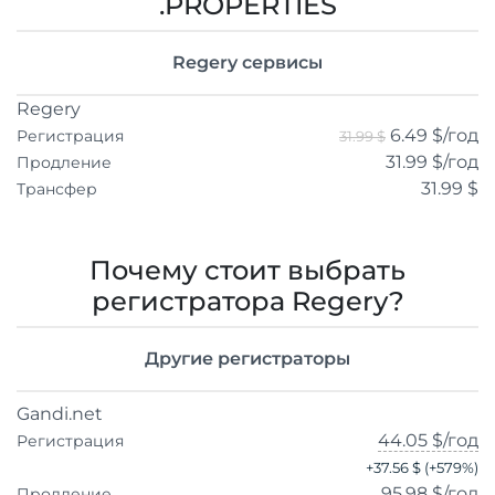
.PROPERTIES
Regery сервисы
Regery
6.49 $
/год
Регистрация
31.99 $
31.99 $
/год
Продление
31.99 $
Трансфер
Почему стоит выбрать
регистратора Regery?
Другие регистраторы
Gandi.net
44.05 $
/год
Регистрация
+
37.56 $
(+
579
%)
95.98 $
/год
Продление