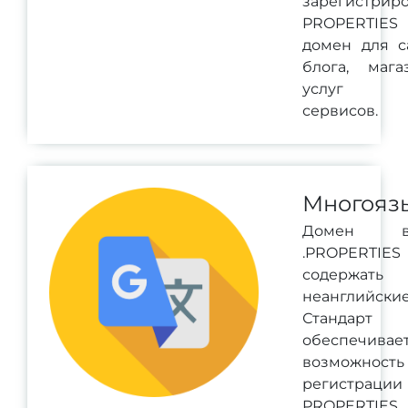
зарегистриро
PROPERTIES
домен для са
блога, магаз
услуг 
сервисов.
Многояз
Домен 
.PROPERTI
содержать
неанглийск
Станда
обеспечивае
возможность
регистрации
PROPERTIES