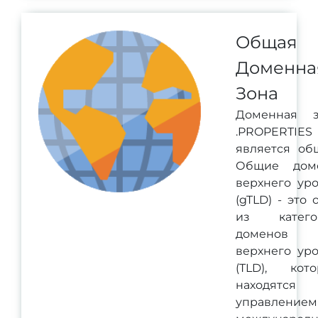
Общая
Доменна
Зона
Доменная з
.PROPERTIES
является об
Общие дом
верхнего ур
(gTLD) - это 
из катего
доменов
верхнего ур
(TLD), кот
находятся 
управлением