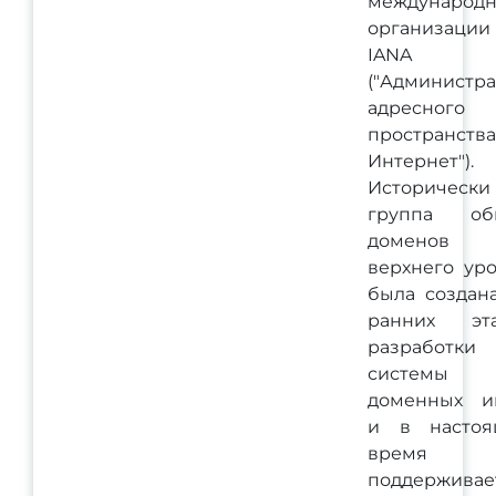
международ
организации
IANA
("Администр
адресного
пространства
Интернет").
Исторически
группа об
доменов
верхнего ур
была создан
ранних эта
разработки
системы
доменных и
и в настоя
время
поддерживае