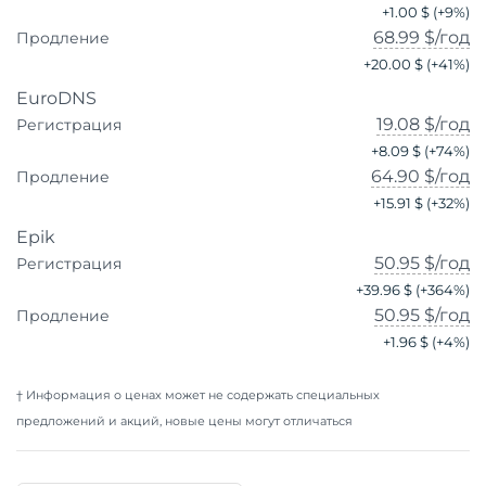
+
1.00 $
(+
9
%)
68.99 $
/год
Продление
+
20.00 $
(+
41
%)
EuroDNS
19.08 $
/год
Регистрация
+
8.09 $
(+
74
%)
64.90 $
/год
Продление
+
15.91 $
(+
32
%)
Epik
50.95 $
/год
Регистрация
+
39.96 $
(+
364
%)
50.95 $
/год
Продление
+
1.96 $
(+
4
%)
† Информация о ценах может не содержать специальных
предложений и акций, новые цены могут отличаться