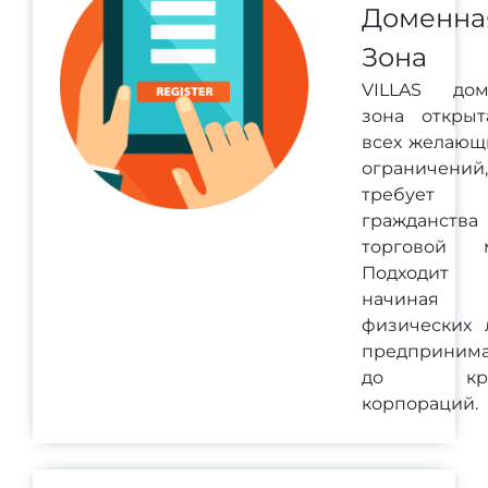
Доменна
Зона
VILLAS дом
зона открыт
всех желающ
ограничени
требует
гражданств
торговой м
Подходит 
начина
физических 
предпринима
до кру
корпораций.