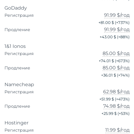
GoDaddy
91.99 $
/год
Регистрация
+
81.00 $
(+
737
%)
91.99 $
/год
Продление
+
43.00 $
(+
88
%)
1&1 Ionos
85.00 $
/год
Регистрация
+
74.01 $
(+
673
%)
85.00 $
/год
Продление
+
36.01 $
(+
74
%)
Namecheap
62.98 $
/год
Регистрация
+
51.99 $
(+
473
%)
74.98 $
/год
Продление
+
25.99 $
(+
53
%)
Hostinger
11.99 $
/год
Регистрация