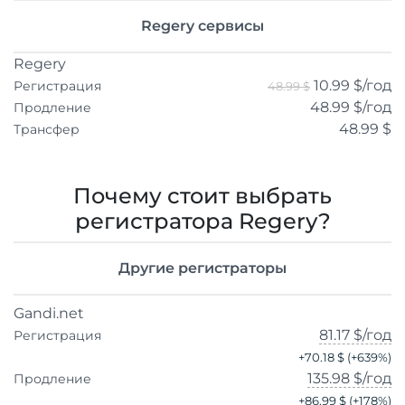
Regery сервисы
Regery
10.99 $
/год
Регистрация
48.99 $
48.99 $
/год
Продление
48.99 $
Трансфер
Почему стоит выбрать
регистратора Regery?
Другие регистраторы
Gandi.net
81.17 $
/год
Регистрация
+
70.18 $
(+
639
%)
135.98 $
/год
Продление
+
86.99 $
(+
178
%)