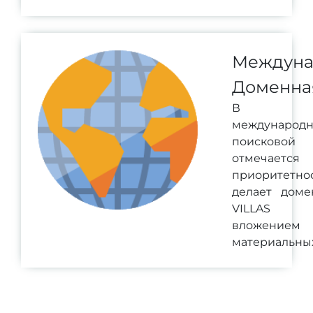
Междуна
Доменна
В ра
международ
поисково
отмечается
приоритетн
делает доме
VILLAS в
вложением
материальных