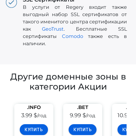
В услуги от Regery входит также
выгодный набор SSL сертификатов от
такого именитого центра сертификации
как
GeoTrust
. Бесплатные SSL
сертификаты
Comodo
также есть в
наличии.
Другие доменные зоны в
категории Акции
.INFO
.BET
.PE
3.99 $
9.99 $
10.99 
/год
/год
КУПИТЬ
КУПИТЬ
КУПИ