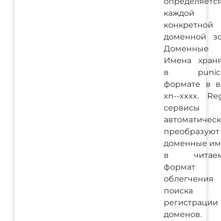
определяетс
каждой
конкретной
доменной зо
Доменные
Имена храня
в punic
формате в в
xn--xxxx. Re
сервисы
автоматичес
преобразуют
доменные им
в читае
формат 
облегчения
поиска
регистрации
доменов.