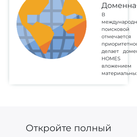
Доменна
В ра
международ
поисково
отмечается
приоритетн
делает доме
HOMES в
вложением
материальных
Откройте полный