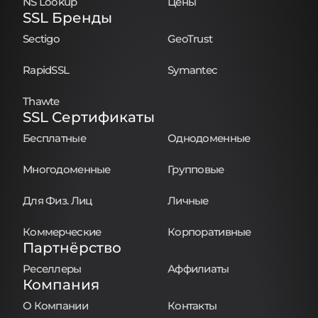
NS Lookup
Цены
SSL Бренды
Sectigo
GeoTrust
RapidSSL
Symantec
Thawte
SSL Сертификаты
Бесплатные
Однодоменные
Многодоменные
Групповые
Для Физ. Лиц
Личные
Коммерческие
Корпоративные
Партнёрство
Реселлеры
Аффилиаты
Компания
О Компании
Контакты