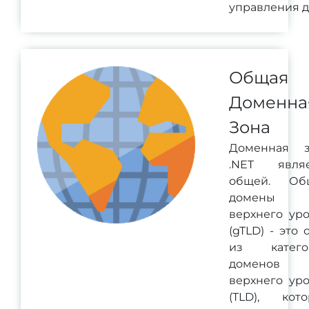
управления 
Общая
Доменна
Зона
Доменная з
.NET являе
общей. Об
домены
верхнего ур
(gTLD) - это 
из катего
доменов
верхнего ур
(TLD), кот