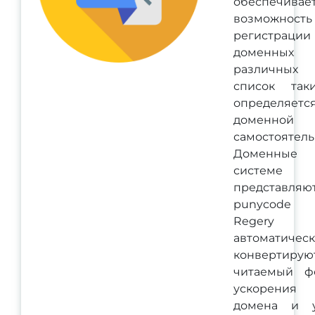
обеспечивае
возможность
регистра
доменных
различных
список так
определяетс
доменной
самостоятель
Доменные
систем
представ
punycode 
Regery 
автоматичес
конвертирую
читаемый ф
ускорения
домена и 