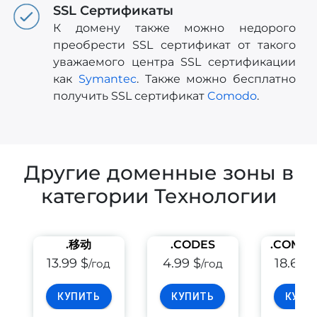
SSL Сертификаты
К домену также можно недорого
преобрести SSL сертификат от такого
уважаемого центра SSL сертификации
как
Symantec
. Также можно бесплатно
получить SSL сертификат
Comodo
.
Другие доменные зоны в
категории Технологии
.移动
.CODES
.COMP
13.99 $
4.99 $
18.69 $
/год
/год
КУПИТЬ
КУПИТЬ
КУПИ