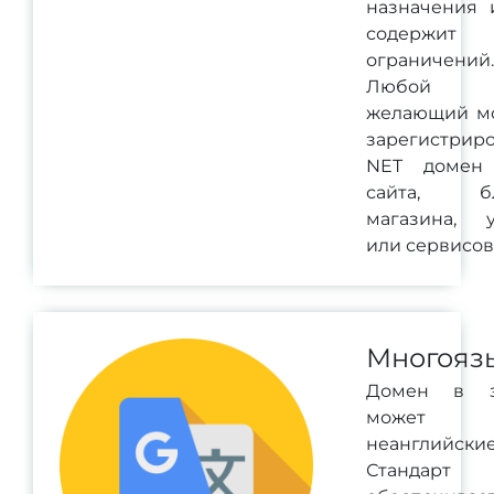
назначения 
содержит
ограничений.
Любой
желающий м
зарегистриро
NET домен
сайта, бл
магазина, у
или сервисов
Многояз
Домен в з
может со
неанглийск
Станда