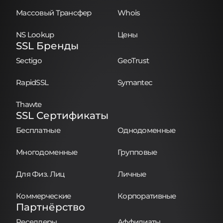
Массовый Трансфер
Whois
NS Lookup
Цены
SSL Бренды
Sectigo
GeoTrust
RapidSSL
Symantec
Thawte
SSL Сертификаты
Бесплатные
Однодоменные
Многодоменные
Групповые
Для Физ. Лиц
Личные
Коммерческие
Корпоративные
Партнёрство
Реселлеры
Аффилиаты