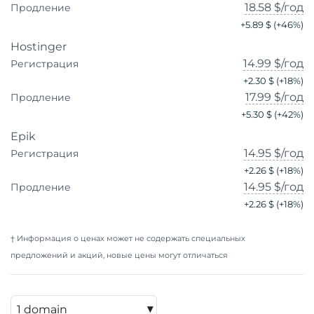
18.58 $
/год
Продление
+
5.89 $
(+
46
%)
Hostinger
14.99 $
/год
Регистрация
+
2.30 $
(+
18
%)
17.99 $
/год
Продление
+
5.30 $
(+
42
%)
Epik
14.95 $
/год
Регистрация
+
2.26 $
(+
18
%)
14.95 $
/год
Продление
+
2.26 $
(+
18
%)
† Информация о ценах может не содержать специальных
предложений и акций, новые цены могут отличаться
▾