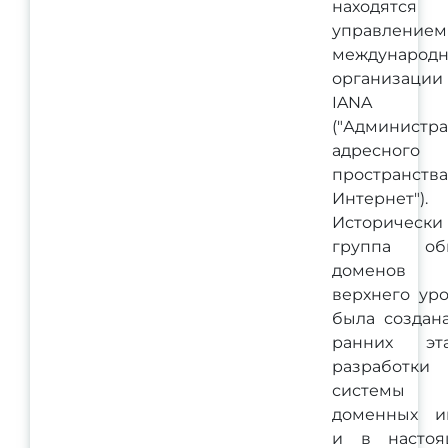
находятся 
управлением
международ
организации
IANA
("Администр
адресного
пространства
Интернет").
Исторически
группа об
доменов
верхнего ур
была создан
ранних эта
разработки
системы
доменных и
и в настоя