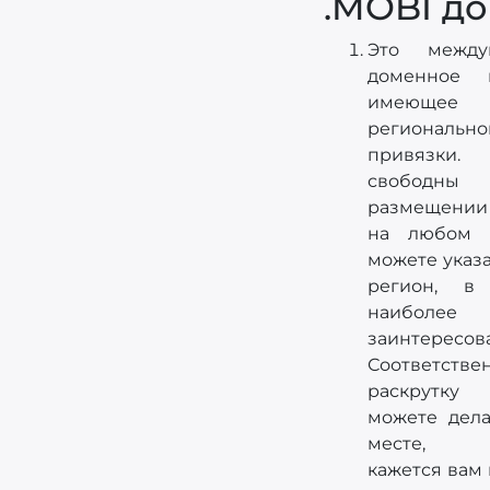
.MOBI д
Это между
доменное 
имеющее
регионально
привязк
свобо
размещении 
на любом 
можете указ
регион, в
наиболее
заинтересов
Соответствен
раскрутку
можете дела
месте, к
кажется вам