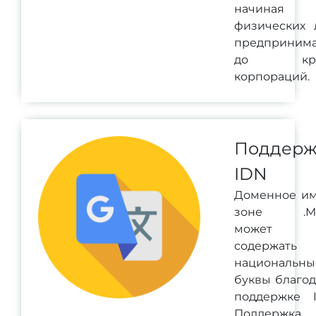
начина
физических 
предпринима
до кру
корпораций.
Поддерж
IDN
Доменное им
зоне .M
может
содержать
национальны
буквы благо
поддержке I
Поддержка 