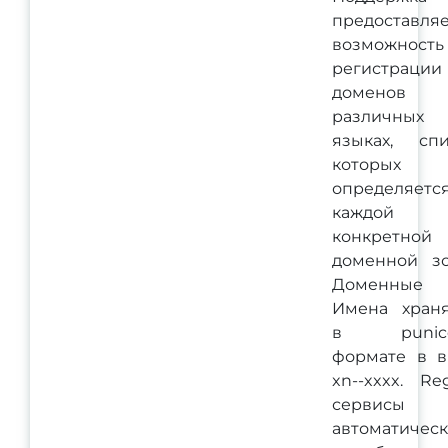
предоставля
возможность
регистрации
доменов
различных
языках, спи
которых
определяетс
каждой
конкретной
доменной зо
Доменные
Имена храня
в punic
формате в в
xn--xxxx. Re
сервисы
автоматичес