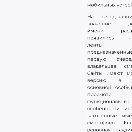
мобильных устрой
На сегодняшн
значение до
имени расши
появились но
ленты, по
предназначе
первую очер
владельцев сма
Сайты имеют м
версию в ка
основной, особы
просмо
функциональные
особенности инт
заточенные им
смартфоны. Ес
основная ауди