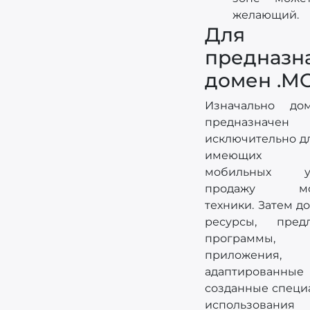
желающий.
Для к
предназн
домен .M
Изначально до
предназначен
исключительно дл
имеющих те
мобильных уст
продажу моб
техники. Затем д
ресурсы, пред
программы,
приложения,
адаптирован
созданные специ
использова