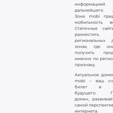
информаци
дальнейшего р
Зона mobi пред
мобильность в
Статичные сай
размест
региональных 
зонах, где он
получить прод
именно по регио
признаку.
Актуальное доме
mobi – ваш сч
билет в ин
будущего. По
домен, развивай
самой перспекти
интернета.