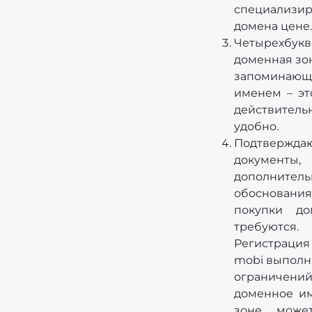
специализир
домена цене.
Четырехбукв
доменная зон
запоминающ
именем – эт
действитель
удобно.
Подтвержда
документы,
дополнител
обоснова
покупки д
требуются.
Регистраци
mobi выполн
ограничений
доменное им
зоне може