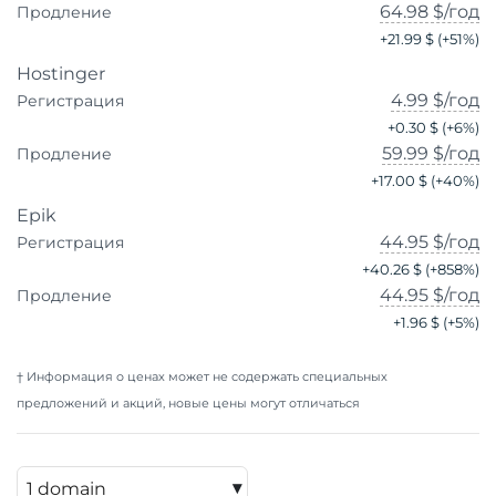
64.98 $
/год
Продление
+
21.99 $
(+
51
%)
Hostinger
4.99 $
/год
Регистрация
+
0.30 $
(+
6
%)
59.99 $
/год
Продление
+
17.00 $
(+
40
%)
Epik
44.95 $
/год
Регистрация
+
40.26 $
(+
858
%)
44.95 $
/год
Продление
+
1.96 $
(+
5
%)
† Информация о ценах может не содержать специальных
предложений и акций, новые цены могут отличаться
▾