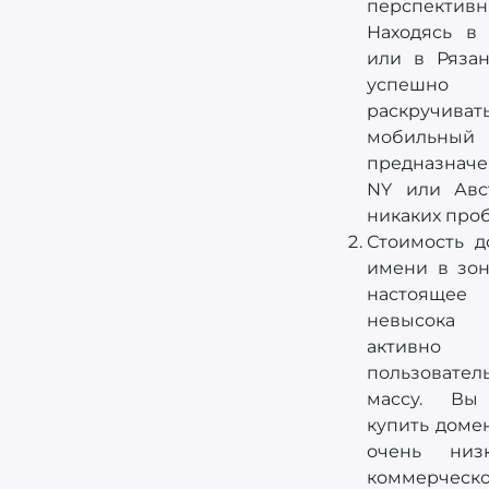
перспективн
Находясь в 
или в Ряза
успешно
раскручиват
мобильный
предназначе
NY или Авс
никаких про
Стоимость д
имени в зон
настояще
невысока
активно н
пользовател
массу. Вы
купить доме
очень низ
коммерческо