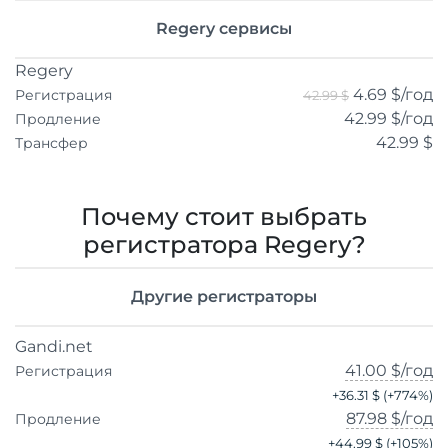
Regery сервисы
Regery
4.69 $
/год
Регистрация
42.99 $
42.99 $
/год
Продление
42.99 $
Трансфер
Почему стоит выбрать
регистратора Regery?
Другие регистраторы
Gandi.net
41.00 $
/год
Регистрация
+
36.31 $
(+
774
%)
87.98 $
/год
Продление
+
44.99 $
(+
105
%)