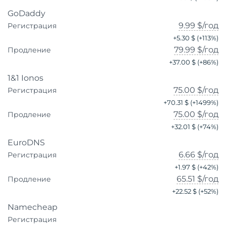
GoDaddy
9.99 $
/год
Регистрация
+
5.30 $
(+
113
%)
79.99 $
/год
Продление
+
37.00 $
(+
86
%)
1&1 Ionos
75.00 $
/год
Регистрация
+
70.31 $
(+
1499
%)
75.00 $
/год
Продление
+
32.01 $
(+
74
%)
EuroDNS
6.66 $
/год
Регистрация
+
1.97 $
(+
42
%)
65.51 $
/год
Продление
+
22.52 $
(+
52
%)
Namecheap
Регистрация