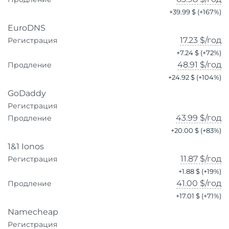
+
39.99 $
(+
167
%)
EuroDNS
17.23 $
/год
Регистрация
+
7.24 $
(+
72
%)
48.91 $
/год
Продление
+
24.92 $
(+
104
%)
GoDaddy
Регистрация
43.99 $
/год
Продление
+
20.00 $
(+
83
%)
1&1 Ionos
11.87 $
/год
Регистрация
+
1.88 $
(+
19
%)
41.00 $
/год
Продление
+
17.01 $
(+
71
%)
Namecheap
Регистрация