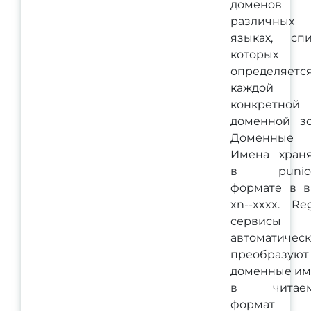
доменов
различных
языках, спи
которых
определяетс
каждой
конкретной
доменной зо
Доменные
Имена храня
в punic
формате в в
xn--xxxx. Re
сервисы
автоматичес
преобразуют
доменные им
в читае
формат 