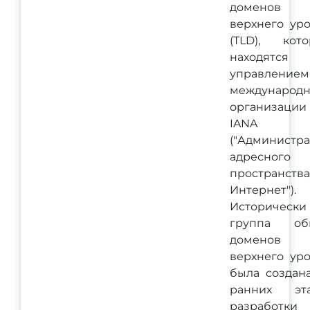
доменов
верхнего ур
(TLD), кот
находятся 
управлением
международ
организации
IANA
("Администр
адресного
пространства
Интернет").
Исторически
группа об
доменов
верхнего ур
была создан
ранних эта
разработки