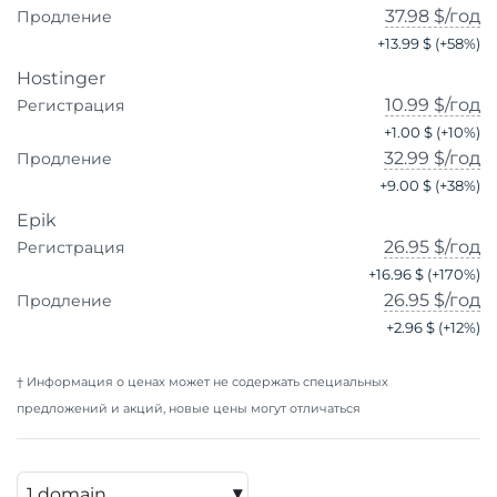
37.98 $
/год
Продление
+
13.99 $
(+
58
%)
Hostinger
10.99 $
/год
Регистрация
+
1.00 $
(+
10
%)
32.99 $
/год
Продление
+
9.00 $
(+
38
%)
Epik
26.95 $
/год
Регистрация
+
16.96 $
(+
170
%)
26.95 $
/год
Продление
+
2.96 $
(+
12
%)
† Информация о ценах может не содержать специальных
предложений и акций, новые цены могут отличаться
▾