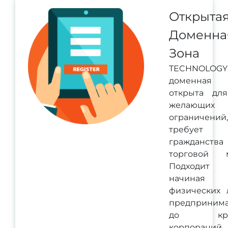
Открыта
Доменна
Зона
TECHNOLOGY
доменная
открыта для
желающих
ограничени
требует
гражданств
торговой м
Подходит 
начина
физических 
предпринима
до кру
корпораций.