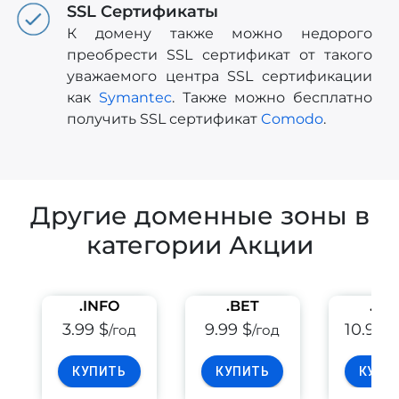
SSL Сертификаты
К домену также можно недорого
преобрести SSL сертификат от такого
уважаемого центра SSL сертификации
как
Symantec
. Также можно бесплатно
получить SSL сертификат
Comodo
.
Другие доменные зоны в
категории Акции
.INFO
.BET
.PE
3.99 $
9.99 $
10.99 
/год
/год
КУПИТЬ
КУПИТЬ
КУПИ