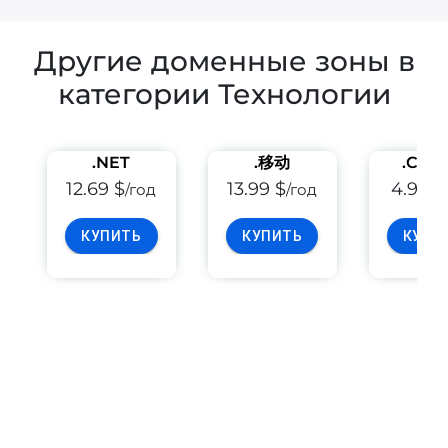
Другие доменные зоны в
категории Технологии
.NET
.移动
.COD
12.69 $
13.99 $
4.99 $
/год
/год
КУПИТЬ
КУПИТЬ
КУПИ