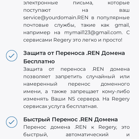
электронные письма, которые
поступают на ваш
service@yourdomain.REN
в популярные
почтовые службы, такие как gmail,
например на
mymail123@gmail.com
. С
сервисами Regery это легко и просто!
Защита от Переноса .REN Домена
Бесплатно
Защита от переноса .REN домена
позволяет запретить случайный или
намеренный перенос доменного
имени, а также запрещает кому-либо
изменять Ваши NS сервера. На Regery
сервисах услуга бесплатная.
Быстрый Перенос .REN Домена
Перенос домена .REN к Regery, это
быстрый, автоматический и