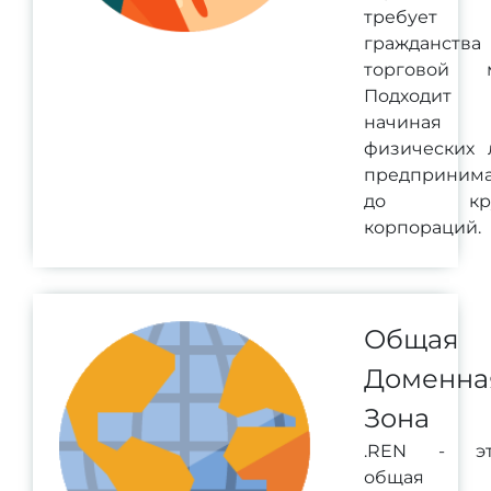
требует
гражданств
торговой м
Подходит 
начина
физических 
предпринима
до кру
корпораций.
Общая
Доменна
Зона
.REN - э
общая