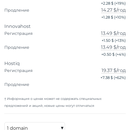
+
2.28 $
(+
19
%)
14.27 $
/год
Продление
+
1.28 $
(+
10
%)
Innovahost
13.49 $
/год
Регистрация
+
1.50 $
(+
13
%)
13.49 $
/год
Продление
+
0.50 $
(+
4
%)
Hostiq
19.37 $
/год
Регистрация
+
7.38 $
(+
62
%)
Продление
† Информация о ценах может не содержать специальных
предложений и акций, новые цены могут отличаться
▾