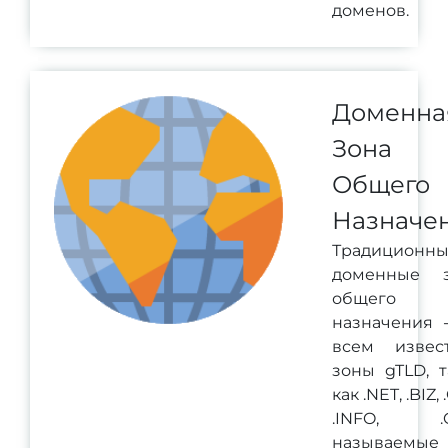
доменов.
Доменна
Зона
Общего
Назначе
Традиционн
доменные 
общего
назначения -
всем извес
зоны gTLD, т
как .NET, .BIZ,
.INFO, .C
называемые