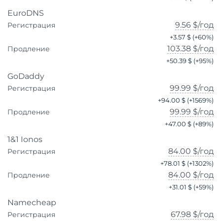
EuroDNS
9.56 $
/год
Регистрация
+
3.57 $
(+
60
%)
103.38 $
/год
Продление
+
50.39 $
(+
95
%)
GoDaddy
99.99 $
/год
Регистрация
+
94.00 $
(+
1569
%)
99.99 $
/год
Продление
+
47.00 $
(+
89
%)
1&1 Ionos
84.00 $
/год
Регистрация
+
78.01 $
(+
1302
%)
84.00 $
/год
Продление
+
31.01 $
(+
59
%)
Namecheap
67.98 $
/год
Регистрация