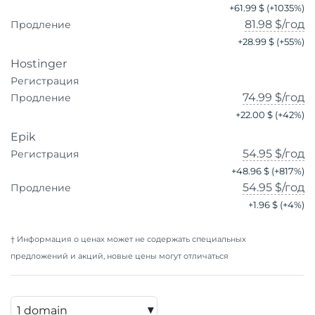
+
61.99 $
(+
1035
%)
81.98 $
/год
Продление
+
28.99 $
(+
55
%)
Hostinger
Регистрация
74.99 $
/год
Продление
+
22.00 $
(+
42
%)
Epik
54.95 $
/год
Регистрация
+
48.96 $
(+
817
%)
54.95 $
/год
Продление
+
1.96 $
(+
4
%)
† Информация о ценах может не содержать специальных
предложений и акций, новые цены могут отличаться
▾