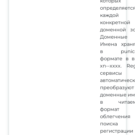
которых
определяетс
каждой
конкретной
доменной зо
Доменные
Имена храня
в punic
формате в в
xn--xxxx. Re
сервисы
автоматичес
преобразуют
доменные им
в читае
формат 
облегчения
поиска
регистрации