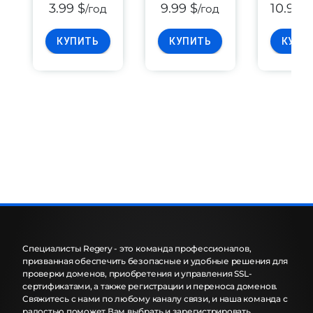
3.99 $
9.99 $
10.99 
/год
/год
КУПИТЬ
КУПИТЬ
КУПИ
Специалисты Regery - это команда профессионалов,
призванная обеспечить безопасные и удобные решения для
проверки доменов, приобретения и управления SSL-
сертификатами, а также регистрации и переноса доменов.
Свяжитесь с нами по любому каналу связи, и наша команда с
радостью поможет Вам выбрать и зарегистрировать