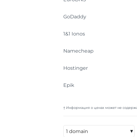
GoDaddy
1&1 Ionos
Namecheap
Hostinger
Epik
† Информация о ценах может не содержа
▾