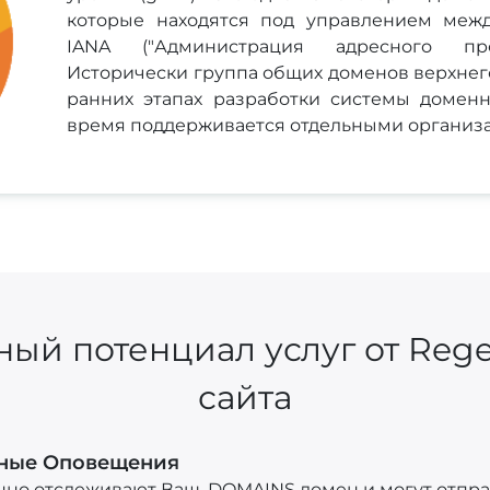
которые находятся под управлением меж
IANA ("Администрация адресного прос
Исторически группа общих доменов верхнего
ранних этапах разработки системы домен
время поддерживается отдельными организ
ный потенциал услуг от Rege
сайта
нные Оповещения
нно отслеживают Ваш .DOMAINS домен и могут отпр