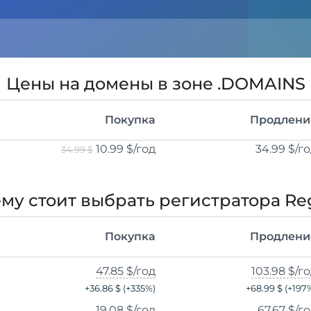
Цены на домены в зоне .DOMAINS
Покупка
Продлени
10.99 $
/год
34.99 $
/г
34.99 $
му стоит выбрать регистратора Re
Покупка
Продлени
47.85 $
/год
103.98 $
/г
+
36.86 $
(+
335
%)
+
68.99 $
(+
197
19.08 $
/год
67.67 $
/г