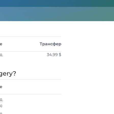
е
Трансфер
од
34.99 $
gery?
е
од
%)
од