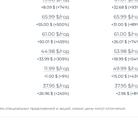
+
8.09 $
(+
74
%)
+
32.68 $
(+
93
65.99 $
/год
65.99 $
/г
+
55.00 $
(+
500
%)
+
31.00 $
(+
89
61.00 $
/год
61.00 $
/г
+
50.01 $
(+
455
%)
+
26.01 $
(+
74
44.98 $
/год
53.98 $
/г
+
33.99 $
(+
309
%)
+
18.99 $
(+
54
11.99 $
/год
49.99 $
/г
+
1.00 $
(+
9
%)
+
15.00 $
(+
43
37.95 $
/год
37.95 $
/г
+
26.96 $
(+
245
%)
+
2.96 $
(+
8
ть специальных предложений и акций, новые цены могут отличаться