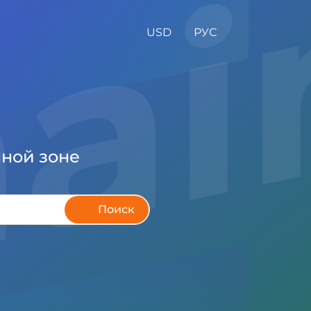
ai
USD
РУС
ной зоне
Поиск