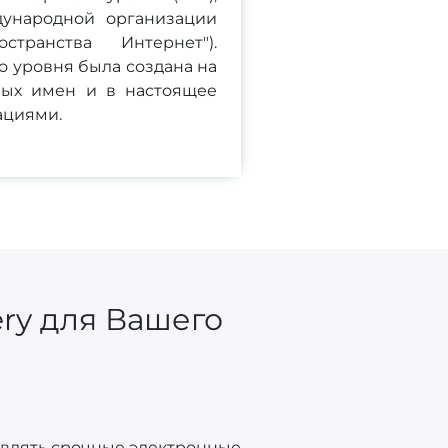
дународной организации
транства Интернет").
 уровня была создана на
ных имен и в настоящее
ациями.
ry для Вашего
авлять срочные электронные