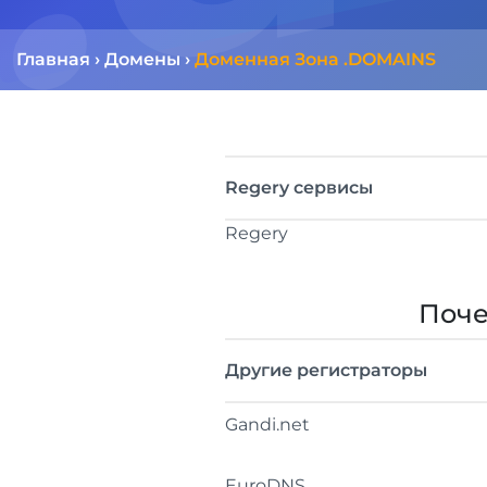
Главная
›
Домены
›
Доменная Зона .DOMAINS
Regery сервисы
Regery
Поче
Другие регистраторы
Gandi.net
EuroDNS