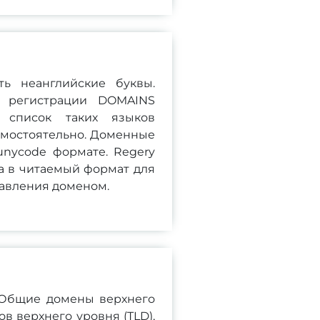
ь неанглийские буквы.
ь регистрации DOMAINS
 список таких языков
амостоятельно. Доменные
nycode формате. Regery
а в читаемый формат для
авления доменом.
 Общие домены верхнего
ов верхнего уровня (TLD),