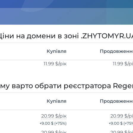
Ціни на домени в зоні .ZHYTOMYR.U
Купівля
Продовженн
11.99 $
/рік
11.99 $
/р
му варто обрати реєстратора Rege
Купівля
Продовженн
20.99 $
/рік
20.99 $
/р
+
9.00 $
(+
75
%)
+
9.00 $
(+
75
20.99 $
/рік
20.99 $
/р