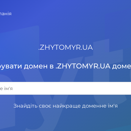
панія
.
ZHYTOMYR.UA
увати домен в .ZHYTOMYR.UA доме
Знайдіть своє найкраще доменне ім'я