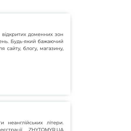
 відкритих доменних зон
ень. Будь-який бажаючий
 сайту, блогу, магазину,
 неанглійських літери.
єстрації .ZHYTOMYR.UA