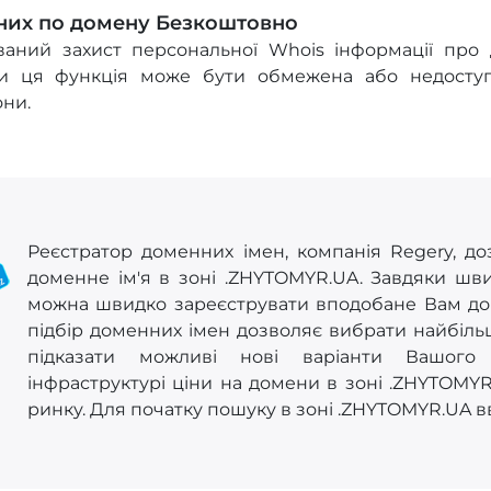
них по домену Безкоштовно
ований захист персональної Whois інформації про
и ця функція може бути обмежена або недоступ
они.
Реєстратор доменних імен, компанія Regery, до
доменне ім'я в зоні .ZHYTOMYR.UA. Завдяки шв
можна швидко зареєструвати вподобане Вам дом
підбір доменних імен дозволяє вибрати найбіль
підказати можливі нові варіанти Вашого 
інфраструктурі ціни на домени в зоні .ZHYTOMYR
ринку. Для початку пошуку в зоні .ZHYTOMYR.UA вв