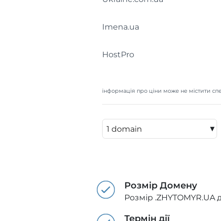
Imena.ua
HostPro
інформація про ціни може не містити спе
▾
Розмір Домену
Розмір .ZHYTOMYR.UA д
Термін дії