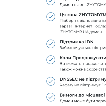
Домен в зоні .ZHYTOMYR
Ця зона ZHYTOMYR.U
Підберіть відповідне і
зараз! Інтернет обл
.ZHYTOMYR.UA домен.
Підтримка IDN
Забезпечується підтрим
Коли Продовжуват
Ви можете продовжити 
Також можна скориста
DNSSEC не підтрим
Regery не підтримує D
Вимоги до місцевої
Домен може бути зареє