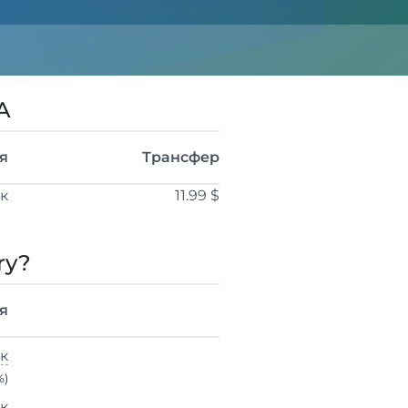
A
я
Трансфер
ік
11.99 $
ry?
я
ік
%)
ік