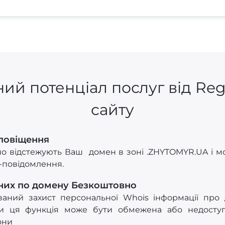
ий потенціал послуг від Re
сайту
Сповіщення
о відстежують Ваш домен в зоні .ZHYTOMYR.UA і мо
S-повідомлення.
них по домену Безкоштовно
ований захист персональної Whois інформації про
и ця функція може бути обмежена або недоступ
они