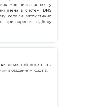
аких мов визначається у
нні імена в системі DNS
ery сервіси автоматично
я прискорення підбору
начається пріоритетність,
ним вкладенням коштів.