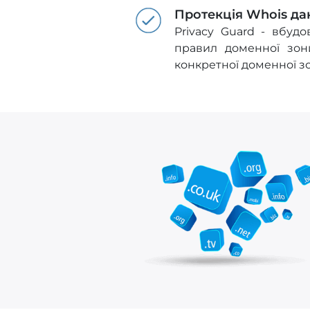
Протекція Whois да
Privacy Guard - вбуд
правил доменної зон
конкретної доменної з