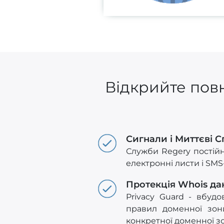
Відкрийте повн
Сигнали і Миттєві 
Служби Regery постійн
електронні листи і SM
Протекція Whois да
Privacy Guard - вбуд
правил доменної зон
конкретної доменної з