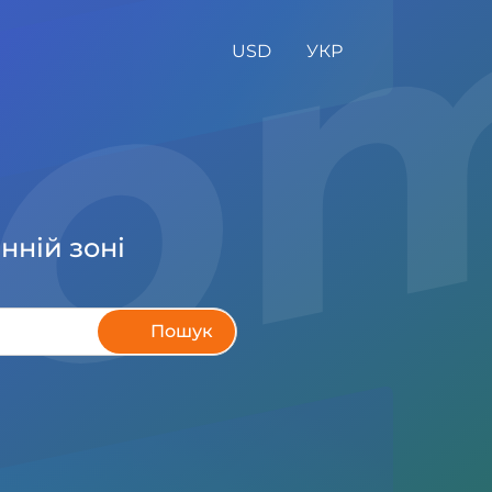
USD
УКР
нній зоні
Пошук