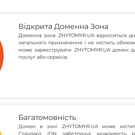
Відкрита Доменна Зона
Доменна зона .ZHYTOMYR.UA відноситься до
загального призначення і не містить обмеж
може зареєструвати .ZHYTOMYR.UA домен для
послуг або сервісів.
Багатомовність
Домен в зоні .ZHYTOMYR.UA може містити
Стандарт IDN забезпечує можливість ре