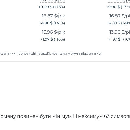
+
9.00 $
(+
75
%)
+
9.00 $
(+
75
16.87 $
/рік
16.87 $
/р
+
4.88 $
(+
41
%)
+
4.88 $
(+
41
13.96 $
/рік
13.96 $
/р
+
1.97 $
(+
16
%)
+
1.97 $
(+
16
ціальних пропозицій та акцій, нові ціни можуть відрізнятися
омену повинен бути мінімум 1 і максимум 63 символ