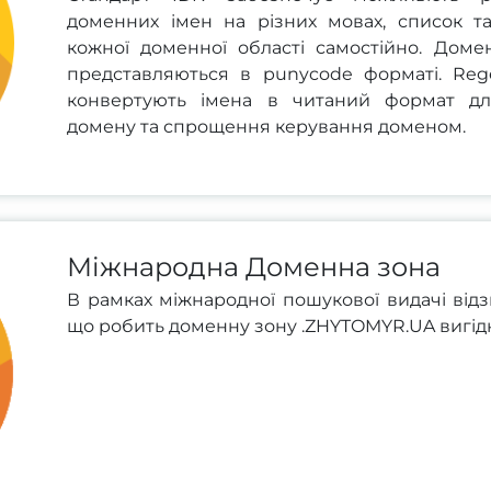
доменних імен на різних мовах, список т
кожної доменної області самостійно. Доме
представляються в punycode форматі. Reg
конвертують імена в читаний формат дл
домену та спрощення керування доменом.
Міжнародна Доменна зона
В рамках міжнародної пошукової видачі відз
що робить доменну зону .ZHYTOMYR.UA вигід