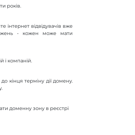
и років.
те інтернет відвідувачів вже
межень - кожен може мати
й і компаній.
о кінця терміну дії домену.
.
ти доменну зону в реєстрі