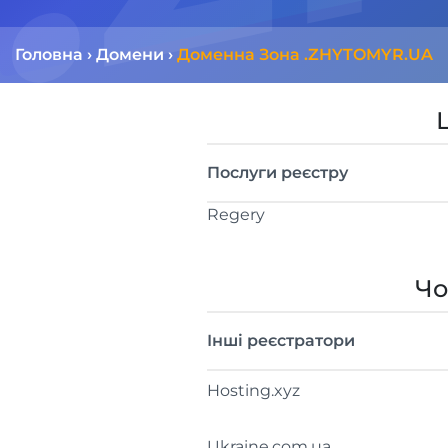
Головна
›
Домени
›
Доменна Зона .ZHYTOMYR.UA
Послуги реєстру
Regery
Чо
Інші реєстратори
Hosting.xyz
Ukraine.com.ua