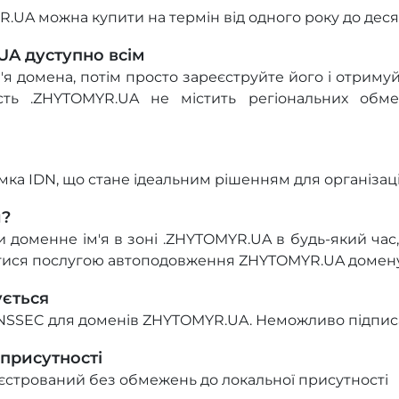
.UA можна купити на термін від одного року до десят
A дуступно всім
м'я домена, потім просто зареєструйте його і отримуй
асть .ZHYTOMYR.UA не містить регіональних об
ка IDN, що стане ідеальним рішенням для організаці
и?
доменне ім'я в зоні .ZHYTOMYR.UA в будь-який час, д
тися послугою автоподовження ZHYTOMYR.UA домену
ується
NSSEC для доменів ZHYTOMYR.UA. Неможливо підписа
 присутності
стрований без обмежень до локальної присутності