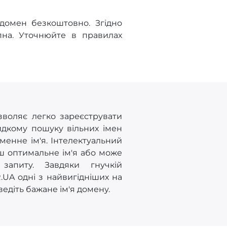
 домен безкоштовно. Згідно
на. Уточнюйте в правилах
зволяє легко зареєструвати
идкому пошуку вільних імен
енне ім'я. Інтелектуальний
ш оптимальне ім'я або може
запиту. Завдяки гнучкій
.UA одні з найвигідніших на
едіть бажане ім'я домену.