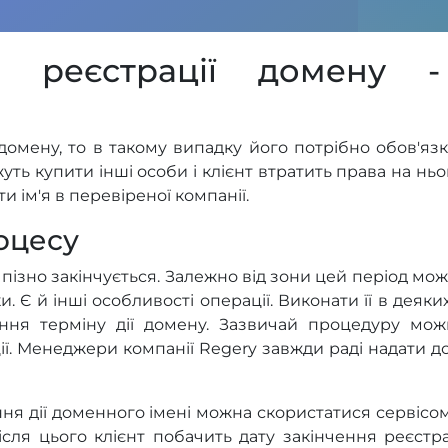
 реєстрації домену -
 домену, то в такому випадку його потрібно обов'я
уть купити інші особи і клієнт втратить права на нь
 ім'я в перевіреної компанії.
оцесу
пізно закінчується. Залежно від зони цей період може 
и. Є й інші особливості операції. Виконати її в деяк
ення терміну дії домену. Зазвичай процедуру мо
ції. Менеджери компанії Regery завжди раді надати д
ння дії доменного імені можна скористатися сервісо
ісля цього клієнт побачить дату закінчення реєстра