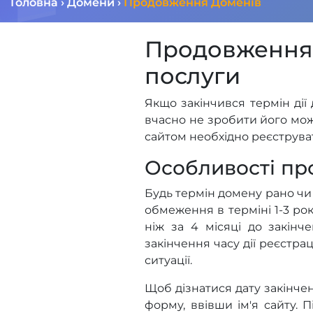
Головна
›
Домени
›
Продовження Доменів
Продовження
послуги
Якщо закінчився термін дії
вчасно не зробити його мож
сайтом необхідно реєструвати
Особливості пр
Будь термін домену рано чи 
обмеження в терміні 1-3 рок
ніж за 4 місяці до закінч
закінчення часу дії реєстра
ситуації.
Щоб дізнатися дату закінче
форму, ввівши ім'я сайту. П