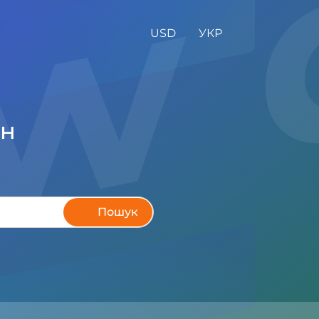
w 
USD
УКР
ен
Пошук