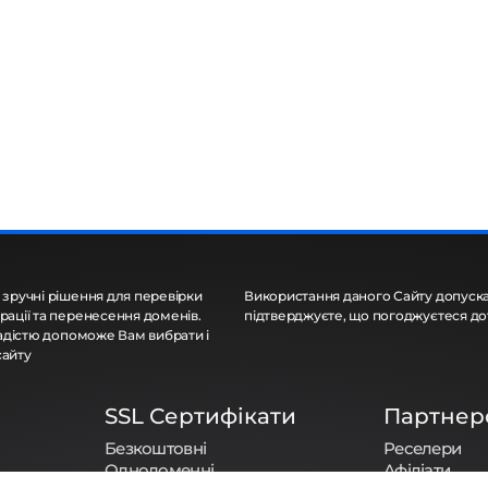
 зручні рішення для перевірки
Використання даного Сайту допуска
рації та перенесення доменів.
підтверджуєте, що погоджуєтеся д
 радістю допоможе Вам вибрати і
сайту
SSL Сертифікати
Партнер
Безкоштовні
Реселери
Однодоменні
Афіліати