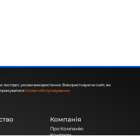
є експрес умови використання. Використовуючи сайт, ви
отримуватися
Умови обслуговування
ство
Компанія
Про Компанію
Контакти