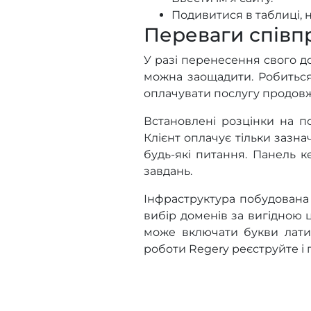
Подивитися в таблиці, н
Переваги співп
У разі перенесення свого д
можна заощадити. Робиться
оплачувати послугу продов
Встановлені розцінки на по
Клієнт оплачує тільки зазн
будь-які питання. Панель к
завдань.
Інфраструктура побудована
вибір доменів за вигідною ц
може включати букви латин
роботи Regery реєструйте і 