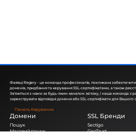
Фахівці Regery - це команда професіоналів, покликана забезпечити
доменів, придбання та керування SSL-сертифікатами, а також реєст
Зв'яжіться з нами за будь-яким каналом зв'язку, і наша команда з
зареєструвати відповідні домени або SSL-сертифікати для Вашого 
Панель Керування
Домени
SSL Бренди
Пошук
Sectigo
Масовий пошук
GeoTrust