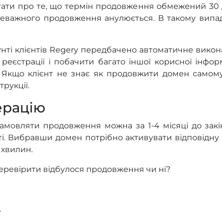
ати про те, що термін продовження обмежений 30 д
реважного продовження анулюється. В такому випад
унті клієнтів Regery передбачено автоматичне викон
реєстрації і побачити багато іншої корисної інфор
. Якщо клієнт не знає як продовжити домен само
рукції.
ерацію
замовляти продовження можна за 1-4 місяці до закі
і. Вибравши домен потрібно активувати відповідну о
 хвилин.
еревірити відбулося продовження чи ні?
.