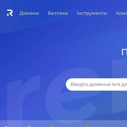
re
Домени
Безпека
Інструменти
Ком
П