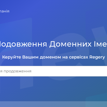
ne
панія
одовження Доменних Ім
Керуйте Вашим доменом на сервісах Regery