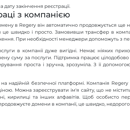
а дату закінчення реєстрації.
раці з компанією
омену в Regery він автоматично продовжується ще на 
 це швидко і просто. Замовивши трансфер в компа
ження. При необхідності менеджери допоможуть з п
слуги в компанії дуже вигідні. Немає ніяких прихо
ачену суму за послуги. Підтримка працює цілодобово 
ерування проста і зручна, зрозуміла. З її допомог
 на надійній безпечної платформі. Компанія Reger
іною. Можна зареєструвати ім'я сайту, що не містит
і, кирилиці та інших алфавітів. Щоб особисто пер
продовжуєте домени в компанії, це швидко, недорого,