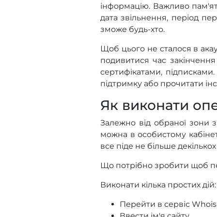
інформацію. Важливо пам'ят
дата звільнення, період пе
зможе будь-хто.
Щоб цього не сталося в ака
подивитися час закінчення 
сертифікатами, підписками
підтримку або прочитати інст
Як виконати оп
Залежно від обраної зони 
можна в особистому кабінет
все піде не більше декількох
Що потрібно зробити щоб п
Виконати кілька простих дій:
Перейти в сервіс Whois
Ввести ім'я сайту.