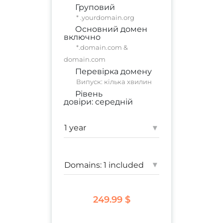
Груповий
* .yourdomain.org
Основний домен
включно
*.domain.com &
domain.com
Перевірка домену
Випуск: кілька хвилин
Рівень
довіри:
середній
комерційний сайт
;
корпоративний сайт
▾
Гарантія:
500 000 $
▾
249.99 $