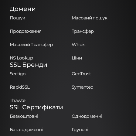
Домени
Пошук
Масовий пошук
Продовження
Трансфер
Масовий Трансфер
Whois
NS Lookup
Ціни
SSL Бренди
Sectigo
GeoTrust
RapidSSL
Symantec
Thawte
SSL Сертифікати
Безкоштовні
Однодоменні
Багатодоменні
Групові