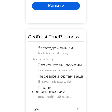
Купити
GeoTrust TrueBusinessID Multi-Domain
багатодоменний
fwd.domain1.com,
domain2.org
Безкоштовні домени
доменів включено: 5
Перевірка організації
Випуск: кілька днів
Рівень
довіри:
високий
комерційний сайт
;
корпоративний сайт
Гарантія:
1 250 000 $
▾