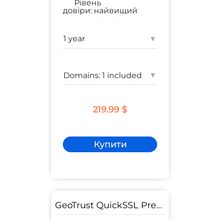
Рівень
довіри:
найвищий
комерційний сайт
;
корпоративний сайт
Гарантія:
1 500 000 $
▾
▾
219.99 $
Купити
GeoTrust QuickSSL Premium Wildcard