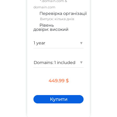
*.domain.com &
domain.com
Перевірка організації
Випуск: кілька днів
Рівень
довіри:
високий
комерційний сайт
;
корпоративний сайт
▾
Гарантія:
1 250 000 $
▾
449.99 $
Купити