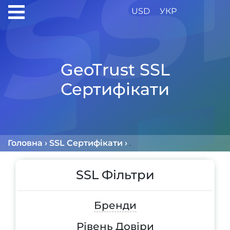
USD
УКР
GeoTrust SSL
Сертифікати
Головна
›
SSL Сертифікати
›
GeoTrust SSL Сертифік
SSL Фільтри
Бренди
Рівень Довіри