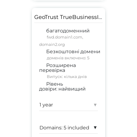
GeoTrust TrueBusinessID EV Multi-Domain
багатодоменний
fwd.domain1.com,
domain2.org
Безкоштовні домени
доменів включено: 5
Розширена
перевірка
Випуск: кілька днів
Рівень
довіри:
найвищий
комерційний сайт
;
корпоративний сайт
▾
Гарантія:
1 500 000 $
▾