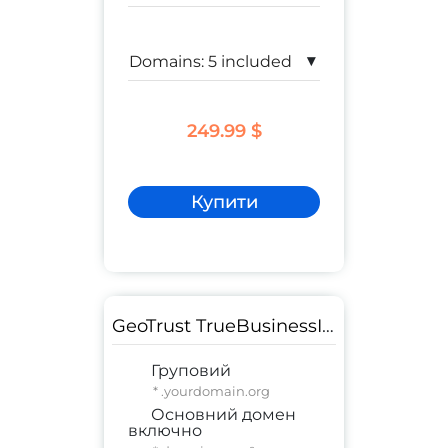
▾
249.99 $
Купити
GeoTrust TrueBusinessID Wildcard
Груповий
* .yourdomain.org
Основний домен
включно