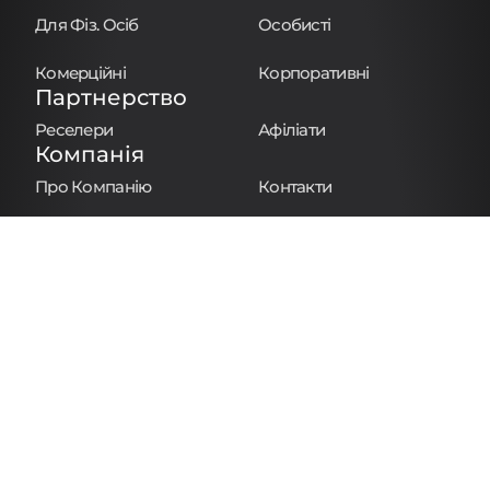
Для Фіз. Осіб
Особисті
Комерційні
Корпоративні
Партнерство
Реселери
Афіліати
Компанія
Про Компанію
Контакти
База знань
Блог
Повідомити про порушення
Політика cookie
Політика повернень
Політика конфіденційності
Політика розкриття інформації про домен
Правила та умови
Угода про реєстрацію домену
Copyright © 2026 Regery. Всі права захищені.