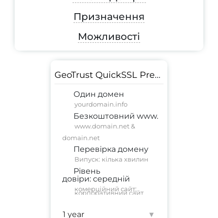
Призначення
Можливості
GeoTrust QuickSSL Premium
Один домен
yourdomain.info
Безкоштовний www.
www.domain.net &
domain.net
Перевірка домену
Випуск: кілька хвилин
Рівень
довіри:
середній
комерційний сайт
;
корпоративний сайт
Гарантія:
500 000 $
▾