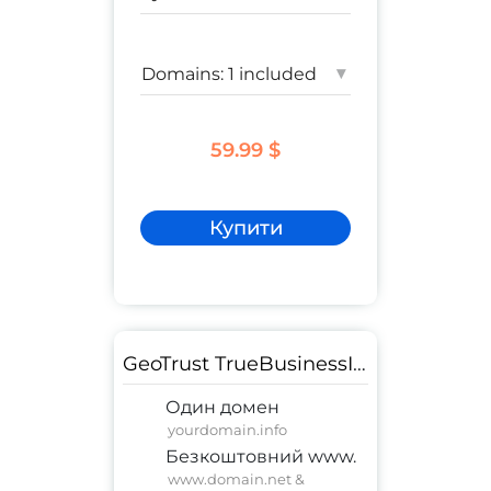
▾
59.99 $
Купити
GeoTrust TrueBusinessID
Один домен
yourdomain.info
Безкоштовний www.
www.domain.net &