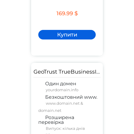
169.99 $
Купити
GeoTrust TrueBusinessID EV
Один домен
yourdomain.info
Безкоштовний www.
www.domain.net &
domain.net
Розширена
перевірка
Випуск: кілька днів