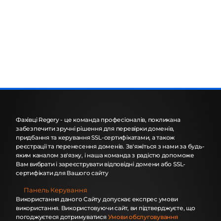
Фахівці Regery - це команда професіоналів, покликана
забезпечити зручні рішення для перевірки доменів,
придбання та керування SSL-сертифікатами, а також
реєстрації та перенесення доменів. Зв'яжіться з нами за будь-
яким каналом зв'язку, і наша команда з радістю допоможе
Вам вибрати і зареєструвати відповідні домени або SSL-
сертифікати для Вашого сайту
Панель Керування
Використання даного Сайту допускає експрес умови
використання. Використовуючи сайт, ви підтверджуєте, що
погоджуєтеся дотримуватися
Умови обслуговування