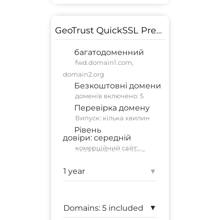
GeoTrust QuickSSL Premium Multi-Domain
багатодоменний
fwd.domain1.com,
domain2.org
Безкоштовні домени
доменів включено: 5
Перевірка домену
Випуск: кілька хвилин
Рівень
довіри:
середній
комерційний сайт
;
корпоративний сайт
Гарантія:
500 000 $
▾
▾