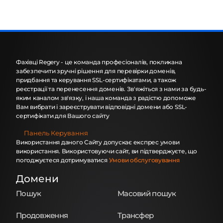
Фахівці Regery - це команда професіоналів, покликана
забезпечити зручні рішення для перевірки доменів,
придбання та керування SSL-сертифікатами, а також
реєстрації та перенесення доменів. Зв'яжіться з нами за будь-
яким каналом зв'язку, і наша команда з радістю допоможе
Вам вибрати і зареєструвати відповідні домени або SSL-
сертифікати для Вашого сайту
Панель Керування
Використання даного Сайту допускає експрес умови
використання. Використовуючи сайт, ви підтверджуєте, що
погоджуєтеся дотримуватися
Умови обслуговування
Домени
Пошук
Масовий пошук
Продовження
Трансфер