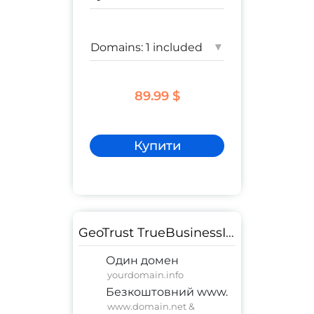
▾
89.99 $
Купити
GeoTrust TrueBusinessID
Один домен
yourdomain.info
Безкоштовний www.
www.domain.net &