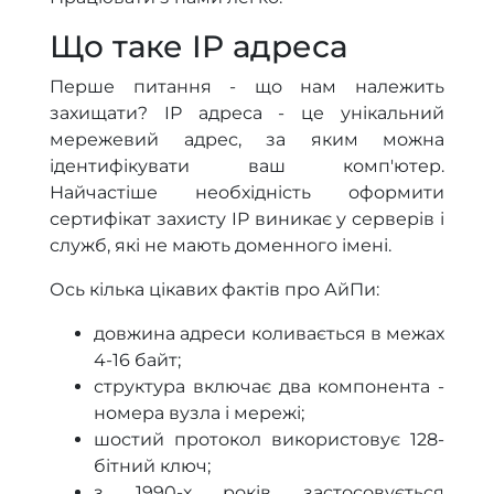
Що таке IP адреса
Перше питання - що нам належить
захищати? IP адреса - це унікальний
мережевий адрес, за яким можна
ідентифікувати ваш комп'ютер.
Найчастіше необхідність оформити
сертифікат захисту IP виникає у серверів і
служб, які не мають доменного імені.
Ось кілька цікавих фактів про АйПи:
довжина адреси коливається в межах
4-16 байт;
структура включає два компонента -
номера вузла і мережі;
шостий протокол використовує 128-
бітний ключ;
з 1990-х років застосовується