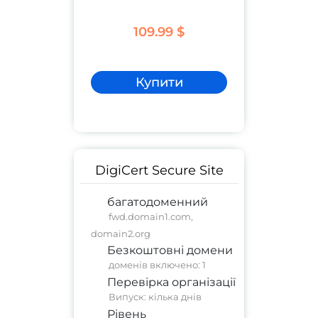
109.99 $
Купити
DigiCert Secure Site
багатодоменний
fwd.domain1.com,
domain2.org
Безкоштовні домени
доменів включено: 1
Перевірка організації
Випуск: кілька днів
Рівень