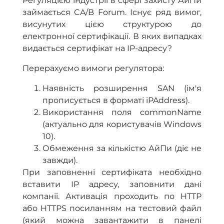
Регуляцією індустрії в сфері захисту АйПи
займається CA/B Forum. Існує ряд вимог,
висунутих цією структурою до
електронної сертифікації. В яких випадках
видається сертифікат на IP-адресу?
Перерахуємо вимоги регулятора:
Наявність розширення SAN (ім'я
прописується в форматі iPAddress).
Використання поля commonName
(актуально для користувачів Windows
10).
Обмеження за кількістю АйПи (діє не
завжди).
При заповненні сертифіката необхідно
вставити IP адресу, заповнити дані
компанії. Активація проходить по HTTP
або HTTPS посиланням на тестовий файл
(який можна завантажити в панелі