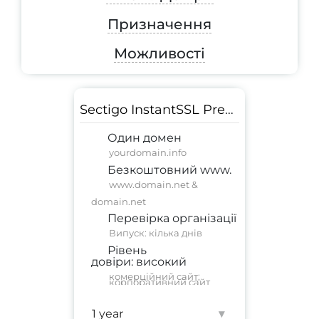
Призначення
Можливості
Sectigo InstantSSL Premium
Один домен
yourdomain.info
Безкоштовний www.
www.domain.net &
domain.net
Перевірка організації
Випуск: кілька днів
Рівень
довіри:
високий
комерційний сайт
;
корпоративний сайт
Гарантія:
250 000 $
▾