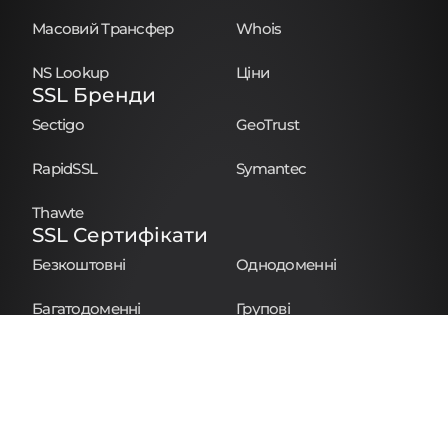
Масовий Трансфер
Whois
NS Lookup
Ціни
SSL Бренди
Sectigo
GeoTrust
RapidSSL
Symantec
Thawte
SSL Сертифікати
Безкоштовні
Однодоменні
Багатодоменні
Групові
Для Фіз. Осіб
Особисті
Комерційні
Корпоративні
Партнерство