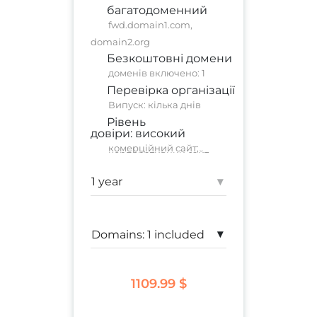
багатодоменний
fwd.domain1.com,
domain2.org
Безкоштовні домени
доменів включено: 1
Перевірка організації
Випуск: кілька днів
Рівень
довіри:
високий
комерційний сайт
;
корпоративний сайт
Гарантія:
1 500 000 $
▾
▾
1109.99 $