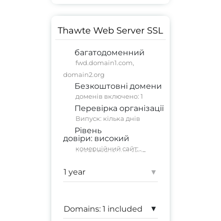
Thawte Web Server SSL
багатодоменний
fwd.domain1.com,
domain2.org
Безкоштовні домени
доменів включено: 1
Перевірка організації
Випуск: кілька днів
Рівень
довіри:
високий
комерційний сайт
;
корпоративний сайт
Гарантія:
1 250 000 $
▾
▾