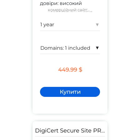
довіри:
високий
комерційний сайт
;
корпоративний сайт
Гарантія:
1 500 000 $
▾
▾
449.99 $
Купити
DigiCert Secure Site PRO