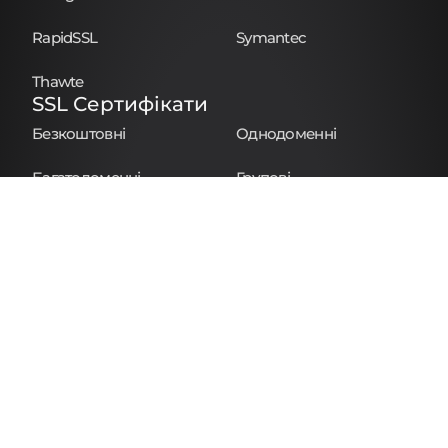
RapidSSL
Symantec
Thawte
SSL Сертифікати
Безкоштовні
Однодоменні
Багатодоменні
Групові
Для Фіз. Осіб
Особисті
Комерційні
Корпоративні
Партнерство
Реселери
Афіліати
Компанія
Про Компанію
Контакти
База знань
Блог
Повідомити про порушення
Політика cookie
Політика повернень
Політика конфіденційності