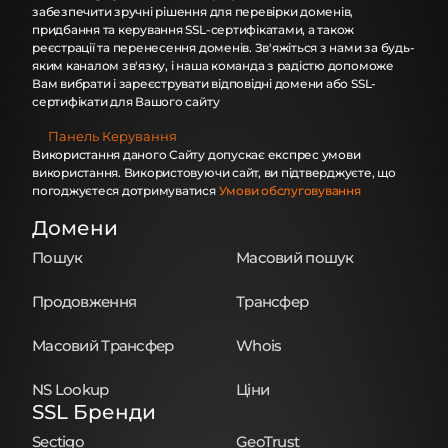
забезпечити зручні рішення для перевірки доменів,
придбання та керування SSL-сертифікатами, а також
реєстрації та перенесення доменів. Зв'яжіться з нами за будь-
яким каналом зв'язку, і наша команда з радістю допоможе
Вам вибрати і зареєструвати відповідні домени або SSL-
сертифікати для Вашого сайту
Панель Керування
Використання даного Сайту допускає експрес умови
використання. Використовуючи сайт, ви підтверджуєте, що
погоджуєтеся дотримуватися
Умови обслуговування
Домени
Пошук
Масовий пошук
Продовження
Трансфер
Масовий Трансфер
Whois
NS Lookup
Ціни
SSL Бренди
Sectigo
GeoTrust