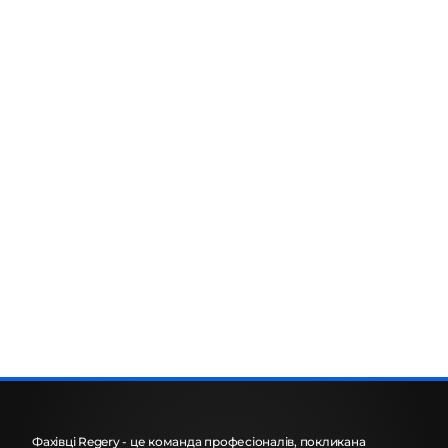
Фахівці Regery - це команда професіоналів, покликана