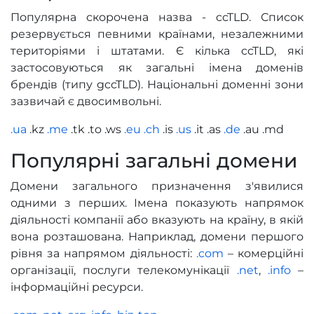
Популярна скорочена назва - ccTLD. Список
резервується певними країнами, незалежними
територіями і штатами. Є кілька ccTLD, які
застосовуються як загальні імена доменів
брендів (типу gccTLD). Національні доменні зони
зазвичай є двосимвольні.
.ua
.kz
.me
.tk .to .ws
.eu
.ch
.is
.us
.it .as
.de
.au .md
Популярні загальні домени
Домени загального призначення з'явилися
одними з перших. Імена показують напрямок
діяльності компанії або вказують на країну, в якій
вона розташована. Наприклад, домени першого
рівня за напрямом діяльності:
.com
– комерційні
організації, послуги телекомунікації
.net
,
.info
–
інформаційні ресурси.