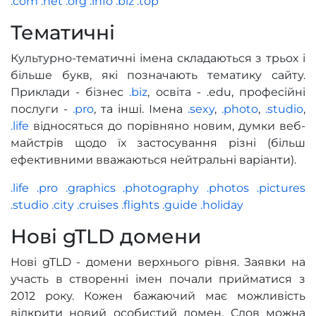
.com
.net
.org
.info
.biz
.top
Тематичні
Культурно-тематичні імена складаються з трьох і
більше букв, які позначають тематику сайту.
Приклади - бізнес
.biz
, освіта - .edu, професійні
послуги -
.pro
, та інші. Імена
.sexy
,
.photo
,
.studio
,
.life
відносяться до порівняно новим, думки веб-
майстрів щодо їх застосування різні (більш
ефективними вважаються нейтральні варіанти).
.life
.pro
.graphics
.photography
.photos
.pictures
.studio
.city
.cruises
.flights
.guide
.holiday
Нові gTLD домени
Нові gTLD - домени верхнього рівня. Заявки на
участь в створенні імен почали прийматися з
2012 року. Кожен бажаючий має можливість
відкрити новий особистий домен. Слов можна