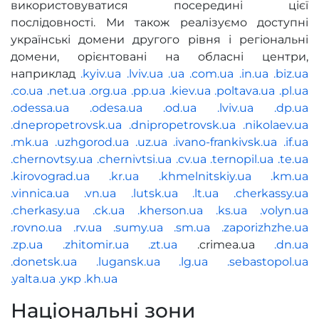
використовуватися посередині цієї
послідовності. Ми також реалізуємо доступні
українські домени другого рівня і регіональні
домени, орієнтовані на обласні центри,
наприклад
.kyiv.ua
.lviv.ua
.ua
.com.ua
.in.ua
.biz.ua
.co.ua
.net.ua
.org.ua
.pp.ua
.kiev.ua
.poltava.ua
.pl.ua
.odessa.ua
.odesa.ua
.od.ua
.lviv.ua
.dp.ua
.dnepropetrovsk.ua
.dnipropetrovsk.ua
.nikolaev.ua
.mk.ua
.uzhgorod.ua
.uz.ua
.ivano-frankivsk.ua
.if.ua
.chernovtsy.ua
.chernivtsi.ua
.cv.ua
.ternopil.ua
.te.ua
.kirovograd.ua
.kr.ua
.khmelnitskiy.ua
.km.ua
.vinnica.ua
.vn.ua
.lutsk.ua
.lt.ua
.cherkassy.ua
.cherkasy.ua
.ck.ua
.kherson.ua
.ks.ua
.volyn.ua
.rovno.ua
.rv.ua
.sumy.ua
.sm.ua
.zaporizhzhe.ua
.zp.ua
.zhitomir.ua
.zt.ua
.crimea.ua
.dn.ua
.donetsk.ua
.lugansk.ua
.lg.ua
.sebastopol.ua
.yalta.ua
.укр
.kh.ua
Національні зони