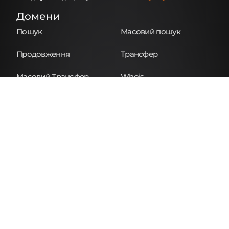
Домени
Пошук
Масовий пошук
Продовження
Трансфер
Масовий Трансфер
Whois
NS Lookup
Ціни
SSL Бренди
Sectigo
GeoTrust
RapidSSL
Symantec
Thawte
SSL Сертифікати
Безкоштовні
Однодоменні
Багатодоменні
Групові