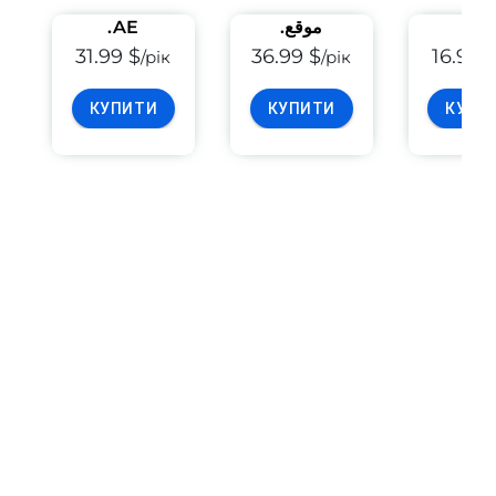
.AE
.موقع
.ازار
31.99 $
36.99 $
16.99 
/рік
/рік
КУПИТИ
КУПИТИ
КУПИ