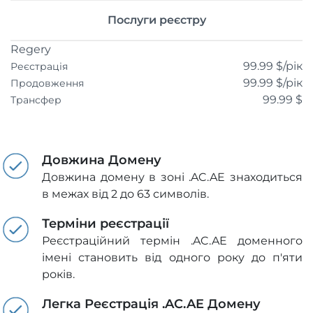
Послуги реєстру
Regery
99.99 $
/рік
Реєстрація
99.99 $
/рік
Продовження
99.99 $
Трансфер
Довжина Домену
Довжина домену в зоні .AC.AE знаходиться
в межах від 2 до 63 символів.
Терміни реєстрації
Реєстраційний термін .AC.AE доменного
імені становить від одного року до п'яти
років.
Легка Реєстрація .AC.AE Домену