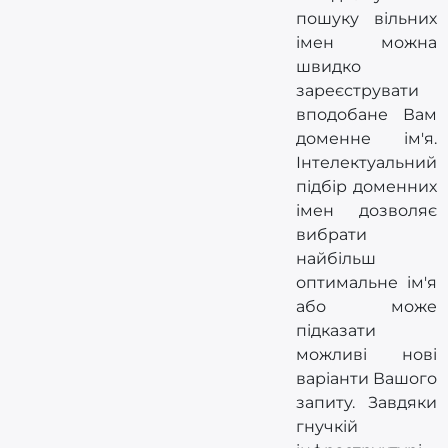
пошуку вільних
імен можна
швидко
зареєструвати
вподобане Вам
доменне ім'я.
Інтелектуальний
підбір доменних
імен дозволяє
вибрати
найбільш
оптимальне ім'я
або може
підказати
можливі нові
варіанти Вашого
запиту. Завдяки
гнучкій