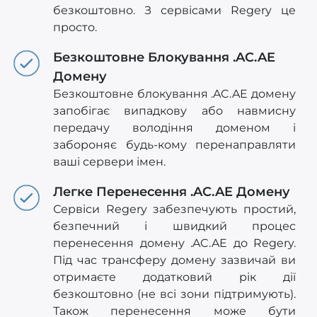
безкоштовно. З сервісами Regery це
просто.
Безкоштовне Блокування .AC.AE
Домену
Безкоштовне блокування .AC.AE домену
запобігає випадкову або навмисну
передачу володіння доменом і
забороняє будь-кому перенаправляти
ваші сервери імен.
Легке Перенесення .AC.AE Домену
Сервіси Regery забезпечують простий,
безпечний і швидкий процес
перенесення домену .AC.AE до Regery.
Під час трансферу домену зазвичай ви
отримаєте додатковий рік дії
безкоштовно (не всі зони підтримують).
Також перенесення може бути