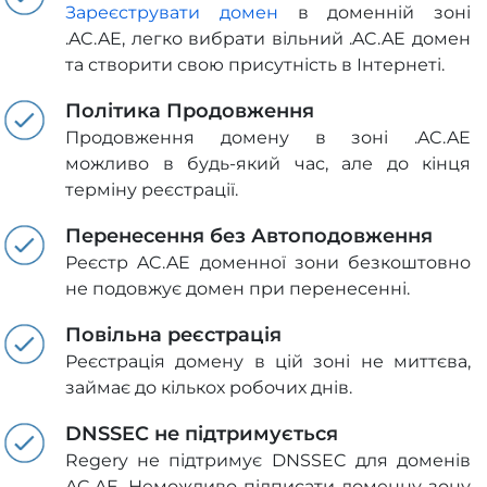
Зареєструвати домен
в доменній зоні
.AC.AE, легко вибрати вільний .AC.AE домен
та створити свою присутність в Інтернеті.
Політика Продовження
Продовження домену в зоні .AC.AE
можливо в будь-який час, але до кінця
терміну реєстрації.
Перенесення без Автоподовження
Реєстр AC.AE доменної зони безкоштовно
не подовжує домен при перенесенні.
Повільна реєстрація
Реєстрація домену в цій зоні не миттєва,
займає до кількох робочих днів.
DNSSEC не підтримується
Regery не підтримує DNSSEC для доменів
AC.AE. Неможливо підписати доменну зону