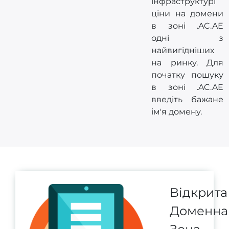
інфраструктурі
ціни на домени
в зоні .AC.AE
одні з
найвигідніших
на ринку. Для
початку пошуку
в зоні .AC.AE
введіть бажане
ім'я домену.
Відкрита
Доменна