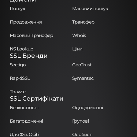
Пошук
Масовий пошук
Продовження
Трансфер
Масовий Трансфер
Whois
NS Lookup
Ціни
SSL Бренди
Sectigo
GeoTrust
RapidSSL
Symantec
Thawte
SSL Сертифікати
Безкоштовні
Однодоменні
Багатодоменні
Групові
Для Фіз. Осіб
Особисті