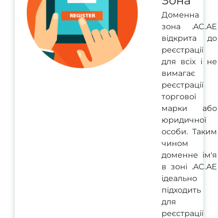
Зона
Доменна
зона .AC.AE
відкрита до
реєстрації
для всіх і не
вимагає
реєстрації
торгової
марки або
юридичної
особи. Таким
чином
доменне ім'я
в зоні .AC.AE
ідеально
підходить
для
реєстрації