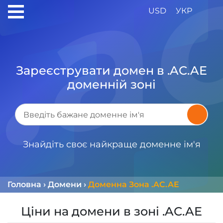
USD
УКР
Зареєструвати домен в .AC.AE
доменній зоні
Знайдіть своє найкраще доменне ім'я
Головна
›
Домени
›
Доменна Зона .AC.AE
Ціни на домени в зоні .AC.AE