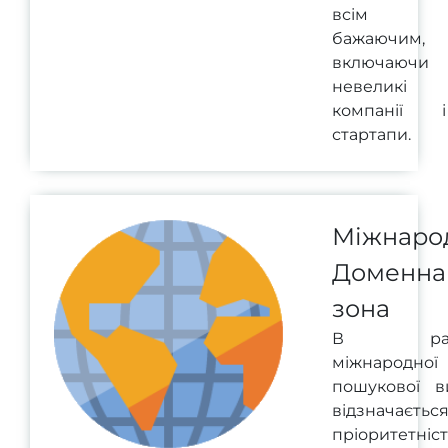
всім
бажаючим,
включаючи
невеликі
компанії і
стартапи.
Міжнаро
Доменна
зона
В рам
міжнародної
пошукової в
відзначаєтьс
пріоритетніст