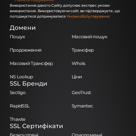
Використання даного Сайту допускає експрес умови
використання. Використовуючи сайт, ви підтверджуєте, що
погоджуєтеся дотримуватися
Умови обслуговування
Домени
Пошук
Масовий пошук
Продовження
Трансфер
Масовий Трансфер
Whois
NS Lookup
Ціни
SSL Бренди
Sectigo
GeoTrust
RapidSSL
Symantec
Thawte
SSL Сертифікати
Безкоштовні
Однодоменні