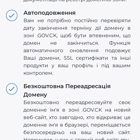
Автоподовження
Вам не потрібно постійно перевіряти
дату закінчення терміну дії домену в
зоні .GOV.CK, щоб бути впевненим, що
домен не закінчиться. Функція
автоматичного оновлення подовжує
Ваші домени, SSL сертифікати та інші
продукти у ваш профіль і під вашим
контролем.
Безкоштовна Переадресація
Домену
Безкоштовно переадресовуйте своє
доменне ім'я в зоні .GOV.CK на новий
веб-сайт, хто завгодно, хто відкриває це
доменне ім'я в браузері, переміщається
безпосередньо на ваш новий сайт.
Наприклад, у вас є старий веб-сайт: my-