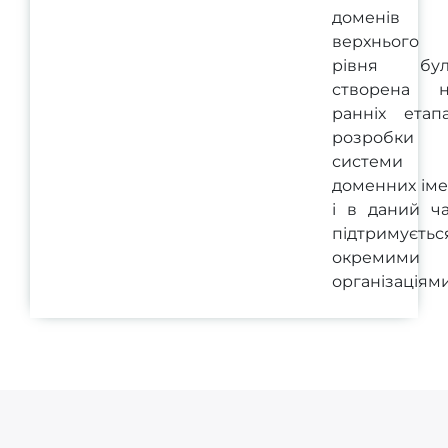
доменів
верхнього
рівня бул
створена н
ранніх етап
розробки
системи
доменних ім
і в даний ч
підтримуєтьс
окремими
організаціями