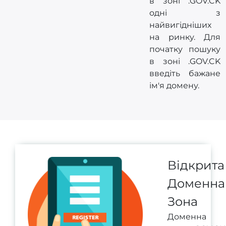
в зоні .GOV.CK
одні з
найвигідніших
на ринку. Для
початку пошуку
в зоні .GOV.CK
введіть бажане
ім'я домену.
Відкрита
Доменна
Зона
Доменна