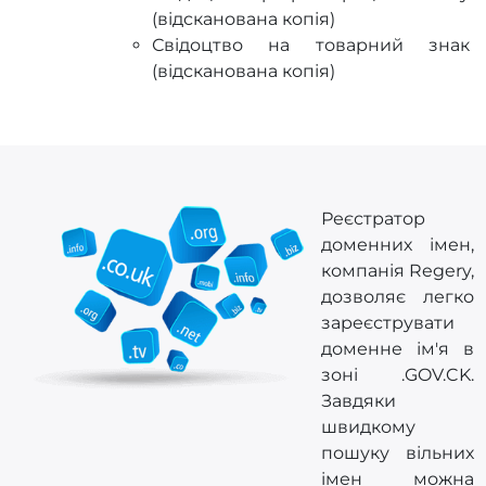
(відсканована копія)
Свідоцтво на товарний знак
(відсканована копія)
Реєстратор
доменних імен,
компанія Regery,
дозволяє легко
зареєструвати
доменне ім'я в
зоні .GOV.CK.
Завдяки
швидкому
пошуку вільних
імен можна