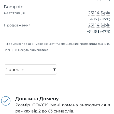
Domgate
231.14 $
/рік
Реєстрація
+
34.15 $
(+
17
%)
231.14 $
/рік
Продовження
+
34.15 $
(+
17
%)
інформація про ціни може не містити спеціальних пропозицій та акцій,
нові ціни можуть відрізнятися
▾
Довжина Домену
Розмір .GOV.CK імені домена знаходиться в
рамках від 2 до 63 символів.