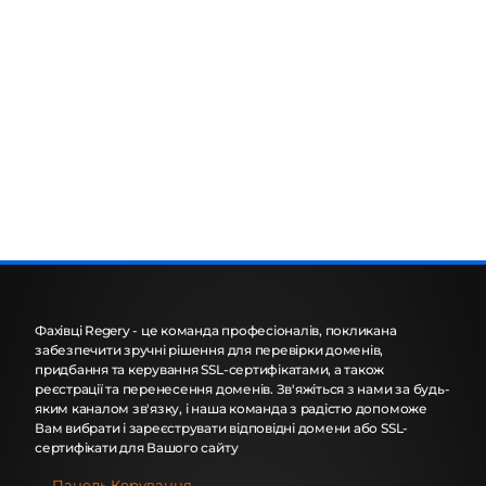
Фахівці Regery - це команда професіоналів, покликана
забезпечити зручні рішення для перевірки доменів,
придбання та керування SSL-сертифікатами, а також
реєстрації та перенесення доменів. Зв'яжіться з нами за будь-
яким каналом зв'язку, і наша команда з радістю допоможе
Вам вибрати і зареєструвати відповідні домени або SSL-
сертифікати для Вашого сайту
Панель Керування