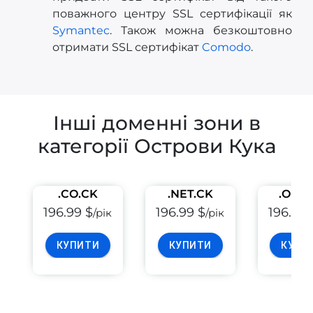
поважного центру SSL сертифікації як
Symantec
. Також можна безкоштовно
отримати SSL сертифікат
Comodo
.
Інші доменні зони в
категорії Острови Кука
.CO.CK
.NET.CK
.ORG.
196.99 $
196.99 $
196.99 
/рік
/рік
КУПИТИ
КУПИТИ
КУПИ