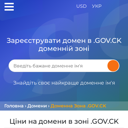
USD
УКР
Зареєструвати домен в .GOV.CK
доменній зоні
Знайдіть своє найкраще доменне ім'я
Головна
›
Домени
›
Доменна Зона .GOV.CK
Ціни на домени в зоні .GOV.CK