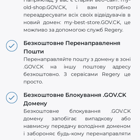
old-shop.GOV.CK, і вам потрібно
переадресувати всіх своїх відвідувачів в
новий домен: my-best-store.GOV.CK, це
можливо за допомогою служб Regery.
Безкоштовне Перенаправлення
Пошти
Перенаправляйте пошту з домену в зоні
.GOV.CK на іншу поштову адресу
безкоштовно. З сервісами Regery це
просто.
Безкоштовне Блокування .GOV.CK
Домену
Безкоштовне блокування .GOV.CK
домену запобігає випадкову або
навмисну передачу володіння доменом
і забороняє будь-кому перенаправляти