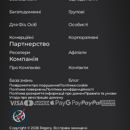
Багатодоменні
Групові
Для Фіз. Осіб
Особисті
Комерційні
Корпоративні
Партнерство
Реселери
Афіліати
Компанія
Про Компанію
Контакти
База знань
Блог
Повідомити про порушення
Політика cookie
Політика повернень
Політика конфіденційності
Політика розкриття інформації про домен
Правила та умови
Угода про реєстрацію домену
Copyright © 2026 Regery. Всі права захищені.