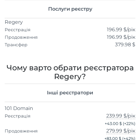
Послуги реєстру
Regery
196.99 $
/рік
Реєстрація
196.99 $
/рік
Продовження
379.98 $
Трансфер
Чому варто обрати реєстратора
Regery?
Інші реєстратори
101 Domain
239.99 $
/рік
Реєстрація
+
43.00 $
(+
22
%)
279.99 $
/рік
Продовження
+
83.00 $
(+
42
%)