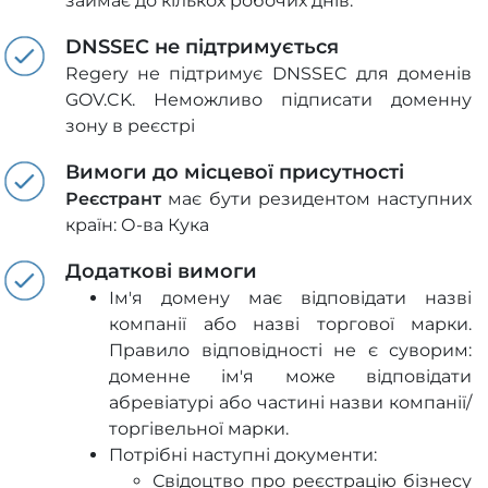
займає до кількох робочих днів.
DNSSEC не підтримується
Regery не підтримує DNSSEC для доменів
GOV.CK. Неможливо підписати доменну
зону в реєстрі
Вимоги до місцевої присутності
Реєстрант
має бути резидентом наступних
країн: О-ва Кука
Додаткові вимоги
Ім'я домену має відповідати назві
компанії або назві торгової марки.
Правило відповідності не є суворим:
доменне ім'я може відповідати
абревіатурі або частині назви компанії/
торгівельної марки.
Потрібні наступні документи:
Свідоцтво про реєстрацію бізнесу