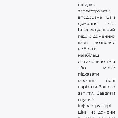
швидко
зареєструвати
вподобане Вам
доменне ім'я.
Інтелектуальний
підбір доменних
імен дозволяє
вибрати
найбільш
оптимальне ім'я
або може
підказати
можливі нові
варіанти Вашого
запиту. Завдяки
гнучкій
інфраструктурі
ціни на домени