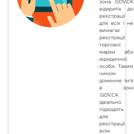
зона .GOV.CK
відкрита до
реєстрації
для всіх і не
вимагає
реєстрації
торгової
марки або
юридичної
особи. Таким
чином
доменне ім'я
в зоні
.GOV.CK
ідеально
підходить
для
реєстрації
всім