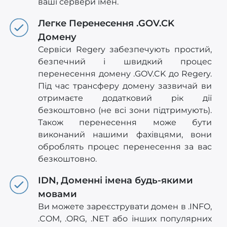
ваші сервери імен.
Легке Перенесення .GOV.CK
Домену
Сервіси Regery забезпечують простий,
безпечний і швидкий процес
перенесення домену .GOV.CK до Regery.
Під час трансферу домену зазвичай ви
отримаєте додатковий рік дії
безкоштовно (не всі зони підтримують).
Також перенесення може бути
виконаний нашими фахівцями, вони
оброблять процес перенесення за вас
безкоштовно.
IDN, Доменні імена будь-якими
мовами
Ви можете зареєструвати домен в .INFO,
.COM, .ORG, .NET або інших популярних