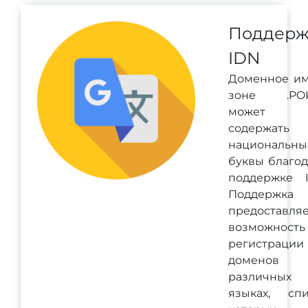
Поддерж
IDN
Доменное им
зоне .PO
может
содержать
национальны
буквы благо
поддержке I
Поддержка 
предоставля
возможность
регистрации
доменов
различных
языках, спи