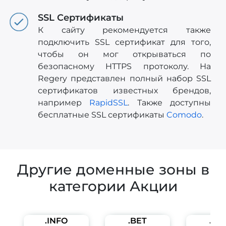
SSL Сертификаты
К сайту рекомендуется также
подключить SSL сертификат для того,
чтобы он мог открываться по
безопасному HTTPS протоколу. На
Regery представлен полный набор SSL
сертификатов известных брендов,
например
RapidSSL
. Также доступны
бесплатные SSL сертификаты
Comodo
.
Другие доменные зоны в
категории Акции
.INFO
.BET
.PE