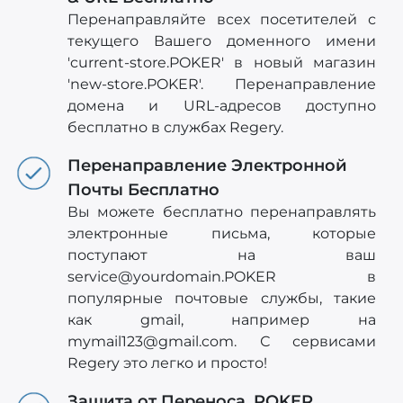
Перенаправляйте всех посетителей с
текущего Вашего доменного имени
'current-store.POKER' в новый магазин
'new-store.POKER'. Перенаправление
домена и URL-адресов доступно
бесплатно в службах Regery.
Перенаправление Электронной
Почты Бесплатно
Вы можете бесплатно перенаправлять
электронные письма, которые
поступают на ваш
service@yourdomain.POKER
в
популярные почтовые службы, такие
как gmail, например на
mymail123@gmail.com
. С сервисами
Regery это легко и просто!
Защита от Переноса .POKER