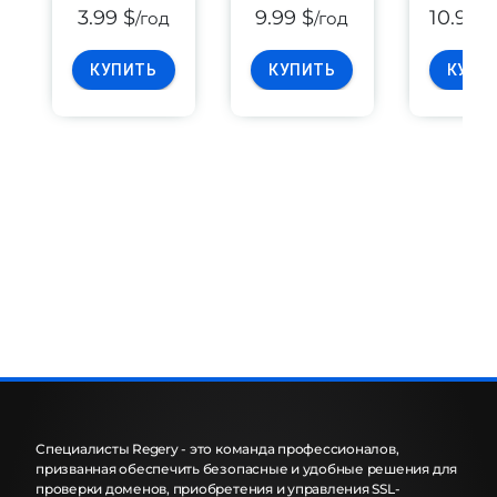
3.99 $
9.99 $
10.99 
/год
/год
КУПИТЬ
КУПИТЬ
КУПИ
Специалисты Regery - это команда профессионалов,
призванная обеспечить безопасные и удобные решения для
проверки доменов, приобретения и управления SSL-