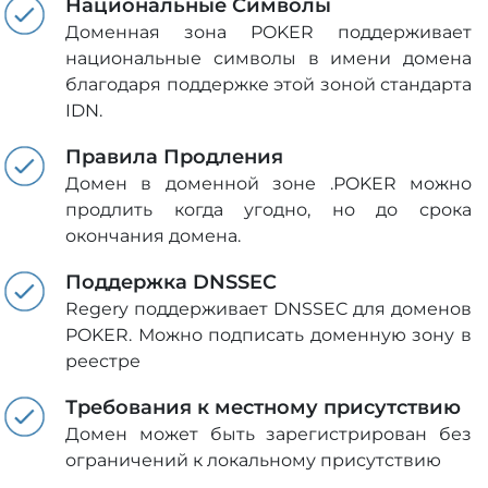
Национальные Символы
Доменная зона POKER поддерживает
национальные символы в имени домена
благодаря поддержке этой зоной стандарта
IDN.
Правила Продления
Домен в доменной зоне .POKER можно
продлить когда угодно, но до срока
окончания домена.
Поддержка DNSSEC
Regery поддерживает DNSSEC для доменов
POKER. Можно подписать доменную зону в
реестре
Требования к местному присутствию
Домен может быть зарегистрирован без
ограничений к локальному присутствию