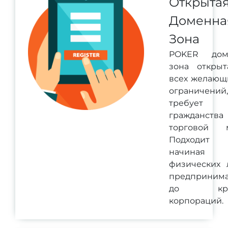
Открыта
Доменна
Зона
POKER дом
зона открыт
всех желающ
ограничени
требует
гражданств
торговой м
Подходит 
начина
физических 
предпринима
до кру
корпораций.