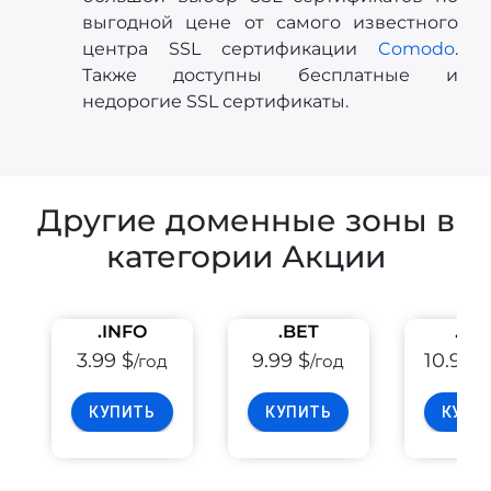
выгодной цене от самого известного
центра SSL сертификации
Comodo
.
Также доступны бесплатные и
недорогие SSL сертификаты.
Другие доменные зоны в
категории Акции
.INFO
.BET
.PE
3.99 $
9.99 $
10.99 
/год
/год
КУПИТЬ
КУПИТЬ
КУПИ