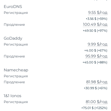
EuroDNS
9.55 $
/год
Регистрация
+
3.56 $
(+
59
%)
100.49 $
/год
Продление
+
49.50 $
(+
97
%)
GoDaddy
9.99 $
/год
Регистрация
+
4.00 $
(+
67
%)
95.99 $
/год
Продление
+
45.00 $
(+
88
%)
Namecheap
Регистрация
81.98 $
/год
Продление
+
30.99 $
(+
61
%)
1&1 Ionos
81.00 $
/год
Регистрация
+
75.01 $
(+
1252
%)