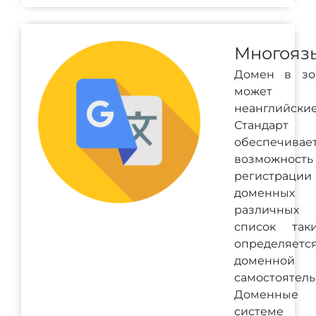
Многояз
Домен в зо
может со
неанглийск
Станда
обеспечивае
возможность
регистрац
доменных
различных
список так
определяетс
доменной
самостоятель
Доменные
систем