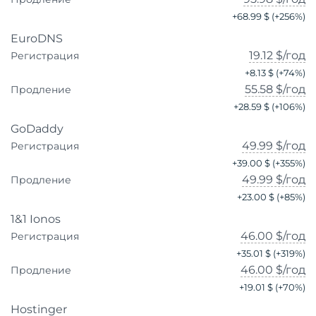
+
68.99 $
(+
256
%)
EuroDNS
19.12 $
/год
Регистрация
+
8.13 $
(+
74
%)
55.58 $
/год
Продление
+
28.59 $
(+
106
%)
GoDaddy
49.99 $
/год
Регистрация
+
39.00 $
(+
355
%)
49.99 $
/год
Продление
+
23.00 $
(+
85
%)
1&1 Ionos
46.00 $
/год
Регистрация
+
35.01 $
(+
319
%)
46.00 $
/год
Продление
+
19.01 $
(+
70
%)
Hostinger