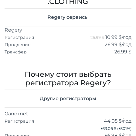
.CLOTHING
Regery сервисы
Regery
10.99 $
/год
Регистрация
26.99 $
26.99 $
/год
Продление
26.99 $
Трансфер
Почему стоит выбрать
регистратора Regery?
Другие регистраторы
Gandi.net
44.05 $
/год
Регистрация
+
33.06 $
(+
301
%)
95.98 $
/год
Продление