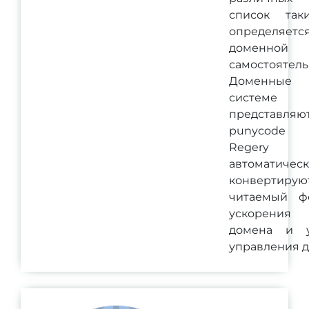
список так
определяетс
доменной
самостоятель
Доменные
систем
представ
punycode 
Regery 
автоматичес
конвертирую
читаемый ф
ускорения
домена и 
управления 