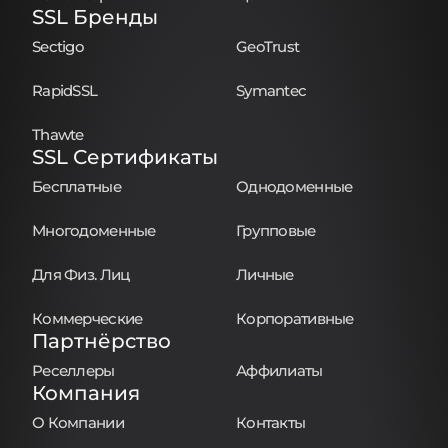
SSL Бренды
Sectigo
GeoTrust
RapidSSL
Symantec
Thawte
SSL Сертификаты
Бесплатные
Однодоменные
Многодоменные
Групповые
Для Физ. Лиц
Личные
Коммерческие
Корпоративные
Партнёрство
Реселлеры
Аффилиаты
Компания
О Компании
Контакты