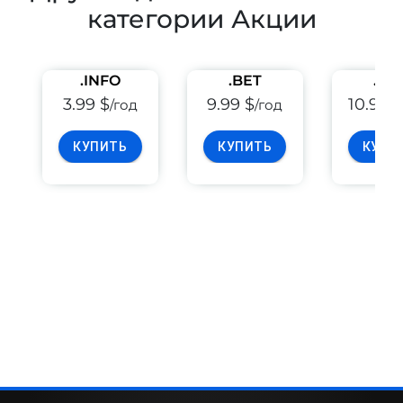
категории Акции
.INFO
.BET
.PE
3.99 $
9.99 $
10.99 
/год
/год
КУПИТЬ
КУПИТЬ
КУПИ