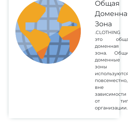
Общая
Доменна
Зона
.CLOTHING
это обща
доменная
зона. Общ
доменные
зоны
используютс
повсеместно,
вне
зависимости
от тип
организации.