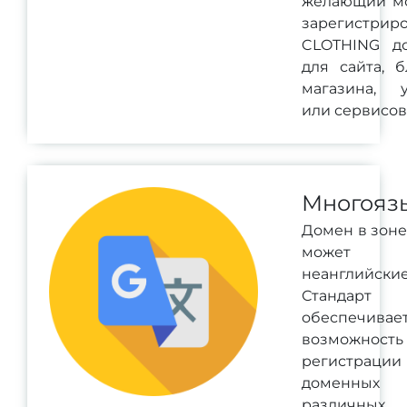
желающий м
зарегистриро
CLOTHING д
для сайта, б
магазина, у
или сервисов
Многояз
Домен в зоне
может со
неанглийск
Станда
обеспечивае
возможность
регистрации
доменных
различных