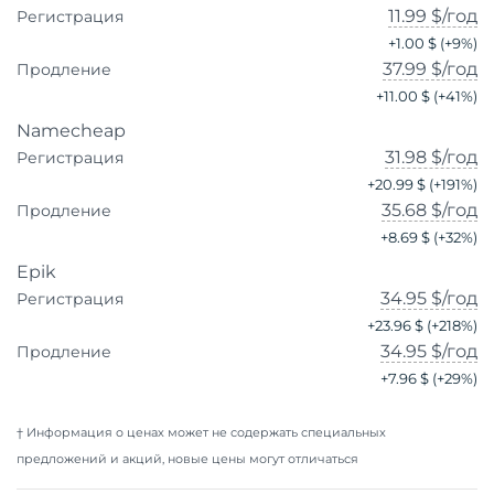
11.99 $
/год
Регистрация
+
1.00 $
(+
9
%)
37.99 $
/год
Продление
+
11.00 $
(+
41
%)
Namecheap
31.98 $
/год
Регистрация
+
20.99 $
(+
191
%)
35.68 $
/год
Продление
+
8.69 $
(+
32
%)
Epik
34.95 $
/год
Регистрация
+
23.96 $
(+
218
%)
34.95 $
/год
Продление
+
7.96 $
(+
29
%)
† Информация о ценах может не содержать специальных
предложений и акций, новые цены могут отличаться