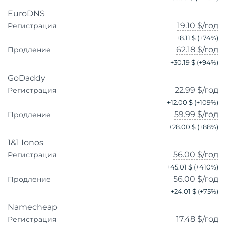
EuroDNS
19.10 $
/год
Регистрация
+
8.11 $
(+
74
%)
62.18 $
/год
Продление
+
30.19 $
(+
94
%)
GoDaddy
22.99 $
/год
Регистрация
+
12.00 $
(+
109
%)
59.99 $
/год
Продление
+
28.00 $
(+
88
%)
1&1 Ionos
56.00 $
/год
Регистрация
+
45.01 $
(+
410
%)
56.00 $
/год
Продление
+
24.01 $
(+
75
%)
Namecheap
17.48 $
/год
Регистрация