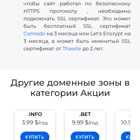
чтобы сайт работал по безопасному
HTTPS протоколу , необходимо
подключать SSL сертификат. Это может
быть бесплатный SSL сертификат
Comodo
на 3 месяца или Let's Encrypt на
3 месяца, а может быть именитый SSL
сертификат от
Thawte
до 2 лет.
Другие доменные зоны в
категории Акции
.INFO
.BET
.PE
3.99 $
9.99 $
10.99 
/год
/год
КУПИТЬ
КУПИТЬ
КУПИ