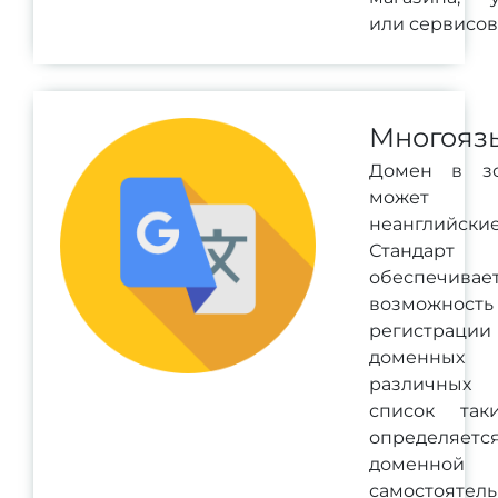
или сервисов
Многояз
Домен в з
может со
неанглийск
Станда
обеспечивае
возможность
регистра
доменных
различных
список так
определяетс
доменной
самостоятель