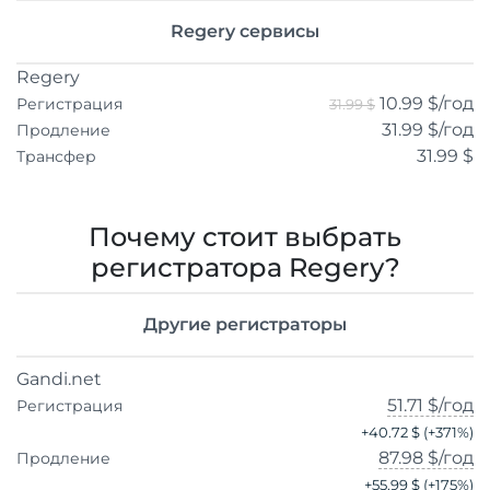
Regery сервисы
Regery
10.99 $
/год
Регистрация
31.99 $
31.99 $
/год
Продление
31.99 $
Трансфер
Почему стоит выбрать
регистратора Regery?
Другие регистраторы
Gandi.net
51.71 $
/год
Регистрация
+
40.72 $
(+
371
%)
87.98 $
/год
Продление
+
55.99 $
(+
175
%)