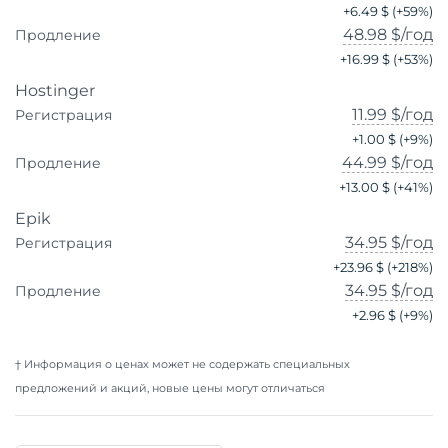
+
6.49 $
(+
59
%)
48.98 $
/год
Продление
+
16.99 $
(+
53
%)
Hostinger
11.99 $
/год
Регистрация
+
1.00 $
(+
9
%)
44.99 $
/год
Продление
+
13.00 $
(+
41
%)
Epik
34.95 $
/год
Регистрация
+
23.96 $
(+
218
%)
34.95 $
/год
Продление
+
2.96 $
(+
9
%)
† Информация о ценах может не содержать специальных
предложений и акций, новые цены могут отличаться