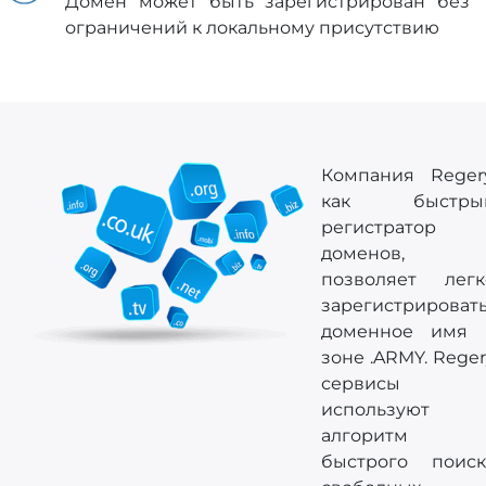
Домен может быть зарегистрирован без
ограничений к локальному присутствию
Компания Regery
как быстры
регистратор
доменов,
позволяет легк
зарегистрироват
доменное имя 
зоне .ARMY. Rege
сервисы
используют
алгоритм
быстрого поиск