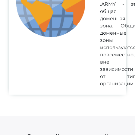
.ARMY - э
общая
доменная
зона. Общ
доменные
зоны
используютс
повсеместно,
вне
зависимости
от тип
организации.