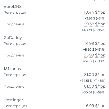
EuroDNS
10.44 $
/год
Регистрация
+
3.95 $
(+
61
%)
99.38 $
/год
Продление
+
48.39 $
(+
95
%)
GoDaddy
14.99 $
/год
Регистрация
+
8.50 $
(+
131
%)
95.99 $
/год
Продление
+
45.00 $
(+
88
%)
1&1 Ionos
81.00 $
/год
Регистрация
+
74.51 $
(+
1148
%)
81.00 $
/год
Продление
+
30.01 $
(+
59
%)
Hostinger
6.99 $
/год
Регистрация