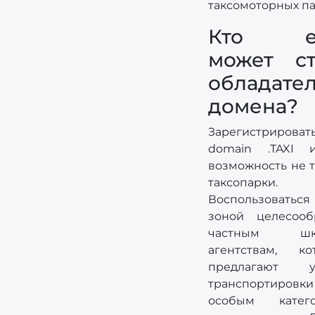
таксомоторных па
Кто е
может ст
обладате
домена?
Зарегистрироват
domain .TAXI 
возможность не 
таксопарки.
Воспользоваться
зоной целесооб
частным шко
агентствам, ко
предлагают у
транспортировки
особым катег