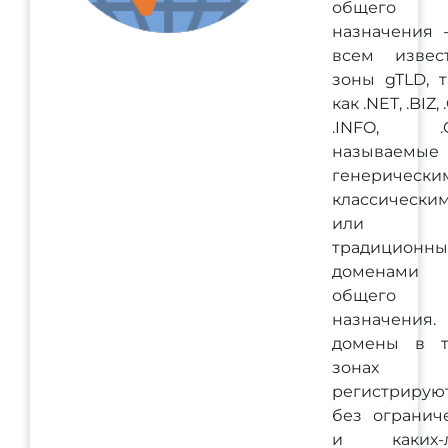
общего
назначения -
всем извес
зоны gTLD, т
как .NET, .BIZ,
.INFO, .C
называемые
генерически
классически
или
традиционн
доменами
общего
назначения.
домены в т
зонах
регистрирую
без огранич
и каких-л