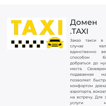
Домен
.TAXI
Заказ такси в
случае явля
единственно в
способом бы
добраться до ну
места. Своевре
подаваемая м
позволяет быстр
комфортом доеха
аэропорта, вокза
на встречу. Для 
услуги мо