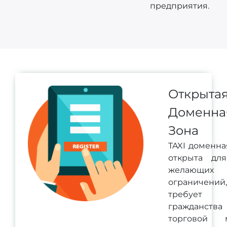
предприятия.
Открыта
Доменна
Зона
TAXI доменна
открыта для
желающих
ограничени
требует
гражданств
торговой м