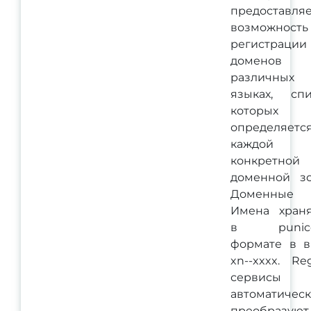
предоставля
возможность
регистрации
доменов
различных
языках, спи
которых
определяетс
каждой
конкретной
доменной зо
Доменные
Имена храня
в punic
формате в в
xn--xxxx. Re
сервисы
автоматичес
преобразуют