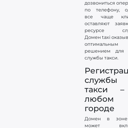
дозвониться опе
по телефону, о
все чаще кли
оставляют заяв
ресурсе слу
Домен taxi оказы
оптимальным
решением для 
службы такси.
Регистра
службы
такси 
любом
городе
Домен в зоне
может вклю