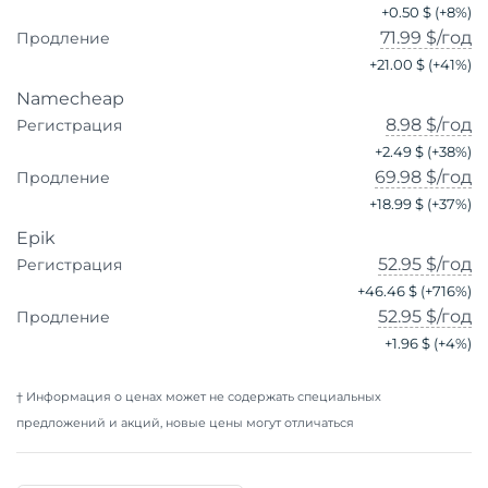
+
0.50 $
(+
8
%)
71.99 $
/год
Продление
+
21.00 $
(+
41
%)
Namecheap
8.98 $
/год
Регистрация
+
2.49 $
(+
38
%)
69.98 $
/год
Продление
+
18.99 $
(+
37
%)
Epik
52.95 $
/год
Регистрация
+
46.46 $
(+
716
%)
52.95 $
/год
Продление
+
1.96 $
(+
4
%)
† Информация о ценах может не содержать специальных
предложений и акций, новые цены могут отличаться