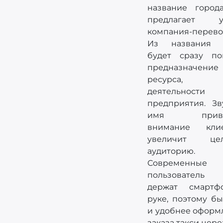
название города
предлагает у
компания-перево
Из названия 
будет сразу по
предназначение
ресурса, 
деятельности
предприятия. Зв
имя привл
внимание клие
увеличит цел
аудиторию.
Современные
пользователь 
держат смарт
руке, поэтому б
и удобнее оформ
заказа такси чере