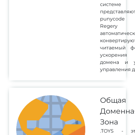
систем
представ
punycode 
Regery 
автоматичес
конвертирую
читаемый ф
ускорения
домена и 
управления 
Общая
Доменна
Зона
.TOYS - э