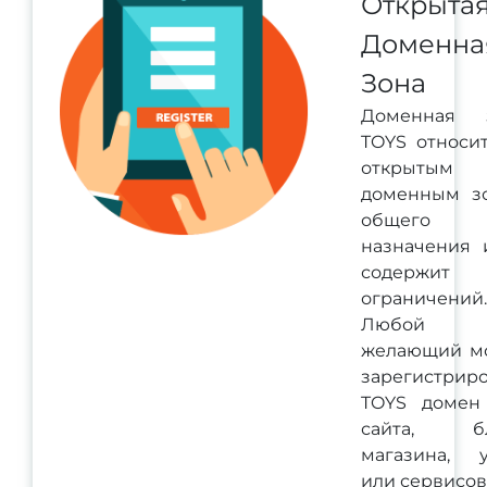
Открыта
Доменна
Зона
Доменная 
TOYS относит
открытым
доменным з
общего
назначения 
содержит
ограничений.
Любой
желающий м
зарегистриро
TOYS домен
сайта, бл
магазина, у
или сервисов