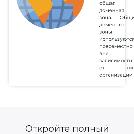
общая
доменная
зона. Общ
доменные
зоны
используютс
повсеместно,
вне
зависимости
от тип
организации.
Откройте полный