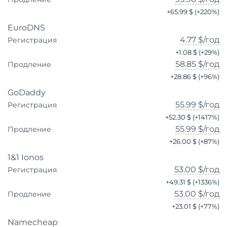
+
65.99 $
(+
220
%)
EuroDNS
4.77 $
/год
Регистрация
+
1.08 $
(+
29
%)
58.85 $
/год
Продление
+
28.86 $
(+
96
%)
GoDaddy
55.99 $
/год
Регистрация
+
52.30 $
(+
1417
%)
55.99 $
/год
Продление
+
26.00 $
(+
87
%)
1&1 Ionos
53.00 $
/год
Регистрация
+
49.31 $
(+
1336
%)
53.00 $
/год
Продление
+
23.01 $
(+
77
%)
Namecheap