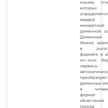
языках, спи
которых
определяетс
каждой
конкретной
доменной зо
Доменные
Имена храня
в punic
формате в в
xn--xxxx. Re
сервисы
автоматичес
преобразуют
доменные им
в читае
формат 
облегчения
поиска