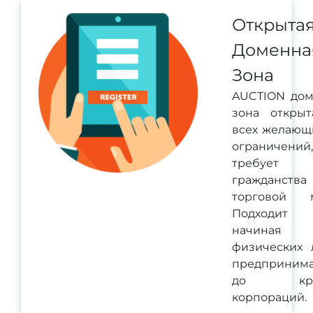
Открыта
Доменна
Зона
AUCTION дом
зона открыт
всех желающ
ограничени
требует
гражданств
торговой м
Подходит 
начина
физических 
предпринима
до кру
корпораций.