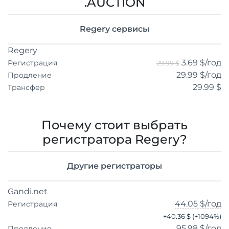
.AUCTION
Regery сервисы
Regery
3.69 $
/год
Регистрация
29.99 $
29.99 $
/год
Продление
29.99 $
Трансфер
Почему стоит выбрать
регистратора Regery?
Другие регистраторы
Gandi.net
44.05 $
/год
Регистрация
+
40.36 $
(+
1094
%)
95.98 $
/год
Продление