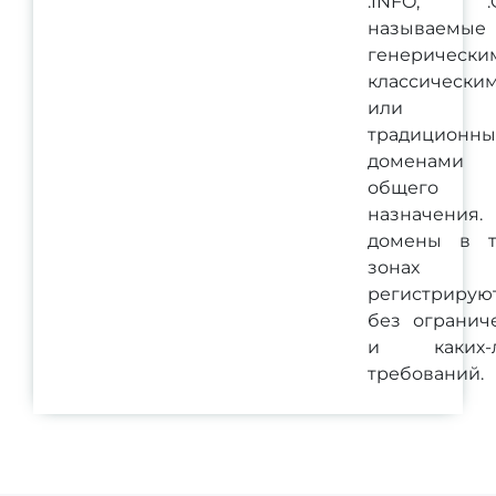
.INFO, .C
называемые
генерически
классически
или
традиционн
доменами
общего
назначения.
домены в т
зонах
регистрирую
без огранич
и каких-л
требований.