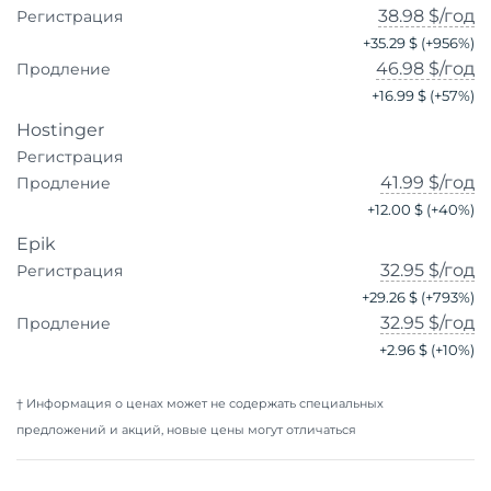
38.98 $
/год
Регистрация
+
35.29 $
(+
956
%)
46.98 $
/год
Продление
+
16.99 $
(+
57
%)
Hostinger
Регистрация
41.99 $
/год
Продление
+
12.00 $
(+
40
%)
Epik
32.95 $
/год
Регистрация
+
29.26 $
(+
793
%)
32.95 $
/год
Продление
+
2.96 $
(+
10
%)
† Информация о ценах может не содержать специальных
предложений и акций, новые цены могут отличаться