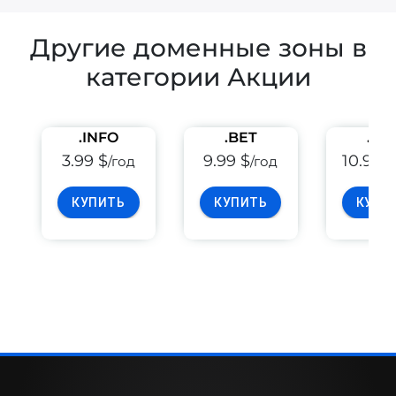
Другие доменные зоны в
категории Акции
.INFO
.BET
.PE
3.99 $
9.99 $
10.99 
/год
/год
КУПИТЬ
КУПИТЬ
КУПИ