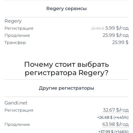
Regery сервисы
Regery
5.99 $
/год
Регистрация
25.99 $
25.99 $
/год
Продление
25.99 $
Трансфер
Почему стоит выбрать
регистратора Regery?
Другие регистраторы
Gandi.net
32.67 $
/год
Регистрация
+
26.68 $
(+
445
%)
63.98 $
/год
Продление
+
37.99 $
(+
146
%)