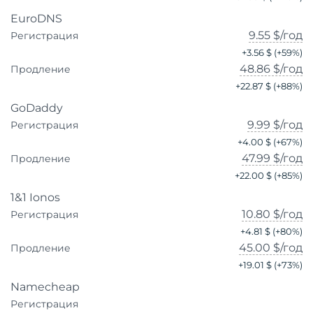
EuroDNS
9.55 $
/год
Регистрация
+
3.56 $
(+
59
%)
48.86 $
/год
Продление
+
22.87 $
(+
88
%)
GoDaddy
9.99 $
/год
Регистрация
+
4.00 $
(+
67
%)
47.99 $
/год
Продление
+
22.00 $
(+
85
%)
1&1 Ionos
10.80 $
/год
Регистрация
+
4.81 $
(+
80
%)
45.00 $
/год
Продление
+
19.01 $
(+
73
%)
Namecheap
Регистрация