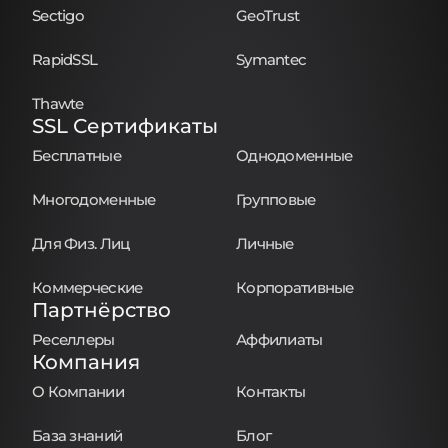
Sectigo
GeoTrust
RapidSSL
Symantec
Thawte
SSL Сертификаты
Бесплатные
Однодоменные
Многодоменные
Групповые
Для Физ. Лиц
Личные
Коммерческие
Корпоративные
Партнёрство
Реселлеры
Аффилиаты
Компания
О Компании
Контакты
База знаний
Блог