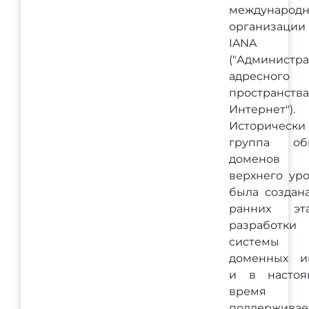
международ
организации
IANA
("Администр
адресного
пространства
Интернет").
Исторически
группа об
доменов
верхнего ур
была создан
ранних эта
разработки
системы
доменных и
и в настоя
время
поддерживае