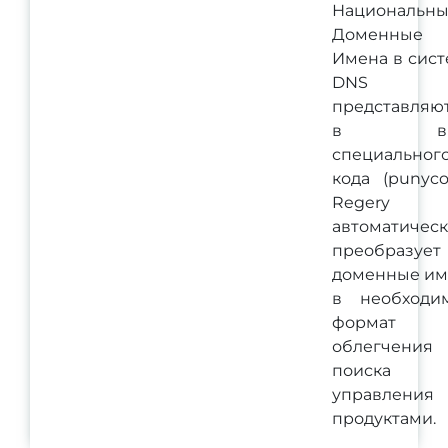
Национальн
Доменные
Имена в сис
DNS
представляю
в ви
специальног
кода (punyco
Regery
автоматичес
преобразует
доменные им
в необходи
формат 
облегчения
поиска
управления
продуктами.