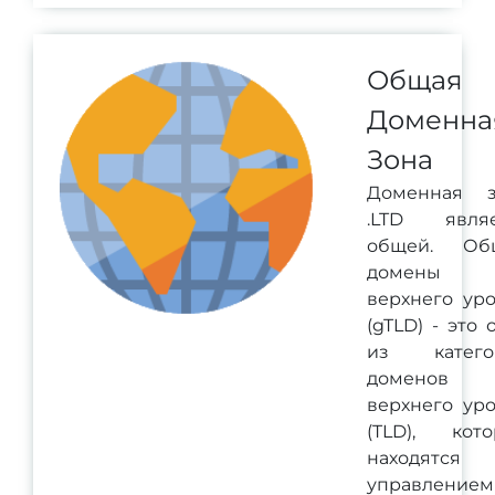
Общая
Доменна
Зона
Доменная з
.LTD являе
общей. Об
домены
верхнего ур
(gTLD) - это 
из катего
доменов
верхнего ур
(TLD), кот
находятся 
управлением