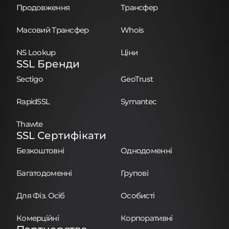
Продовження
Трансфер
Масовий Трансфер
Whois
NS Lookup
Ціни
SSL Бренди
Sectigo
GeoTrust
RapidSSL
Symantec
Thawte
SSL Сертифікати
Безкоштовні
Однодоменні
Багатодоменні
Групові
Для Фіз. Осіб
Особисті
Комерційні
Корпоративні