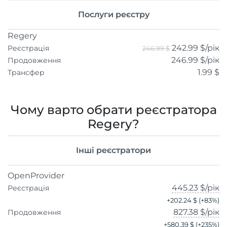
Послуги реєстру
Regery
242.99 $
/рік
Реєстрація
246.99 $
246.99 $
/рік
Продовження
1.99 $
Трансфер
Чому варто обрати реєстратора
Regery?
Інші реєстратори
OpenProvider
445.23 $
/рік
Реєстрація
+
202.24 $
(+
83
%)
827.38 $
/рік
Продовження
+
580.39 $
(+
235
%)