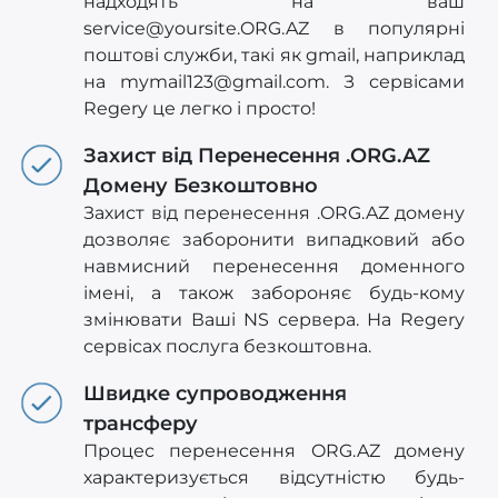
надходять на ваш
service@yoursite.ORG.AZ
в популярні
поштові служби, такі як gmail, наприклад
на
mymail123@gmail.com
. З сервісами
Regery це легко і просто!
Захист від Перенесення .ORG.AZ
Домену Безкоштовно
Захист від перенесення .ORG.AZ домену
дозволяє заборонити випадковий або
навмисний перенесення доменного
імені, а також забороняє будь-кому
змінювати Ваші NS сервера. На Regery
сервісах послуга безкоштовна.
Швидке супроводження
трансферу
Процес перенесення ORG.AZ домену
характеризується відсутністю будь-