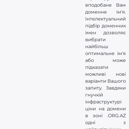
вподобане Вам
доменне ім'я.
Інтелектуальний
підбір доменних
імен дозволяє
вибрати
найбільш
оптимальне ім'я
або може
підказати
можливі нові
варіанти Вашого
запиту. Завдяки
гнучкій
інфраструктурі
ціни на домени
в зоні .ORG.AZ
одні з