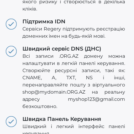
якого ризику і створюється в декілька
кліків.
Підтримка IDN
Сервіси Regery підтримують реєстрацію
доменних імен на будь-якій мові.
Швидкий сервіс DNS (ДНС)
Всі записи .ORG.AZ домену можна
налаштувати в легкій панелі керування.
Створюйте ресурсні записи, такі як:
CNAME, A, TXT, NS і інші,
перенаправляйте пошту з віртуального
shop@mydomain.ORG.AZ
на реальну
адресу
myshop123@gmail.com
безкоштовно.
Швидка Панель Керування
Швидкий і легкий інтерфейс панелі
керування