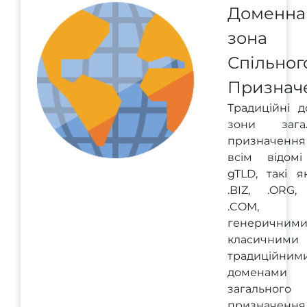
Доменна
зона
Спільног
Признач
Традиційні д
зони загал
призначенн
всім відом
gTLD, такі я
.BIZ, .ORG, 
.COM, з
генеричними
класичним
традиційним
доменами
загального
призначенн