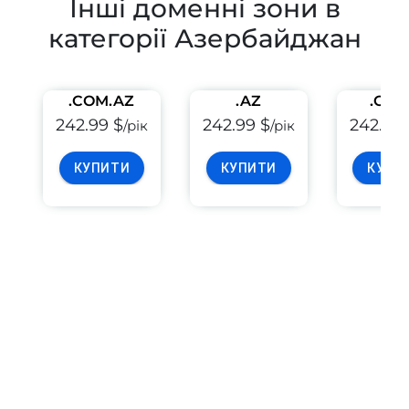
Інші доменні зони в
категорії Азербайджан
.COM.AZ
.AZ
.CO.
242.99 $
242.99 $
242.99 
/рік
/рік
КУПИТИ
КУПИТИ
КУПИ