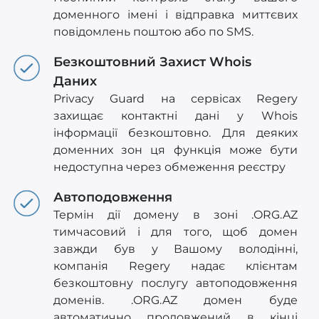
доменного імені і відправка миттєвих
повідомлень поштою або по SMS.
Безкоштовний Захист Whois
Даних
Privacy Guard на сервісах Regery
захищає контактні дані у Whois
інформації безкоштовно. Для деяких
доменних зон ця функція може бути
недоступна через обмеження реєстру
Автоподовження
Термін дії домену в зоні .ORG.AZ
тимчасовий і для того, щоб домен
завжди був у Вашому володінні,
компанія Regery надає клієнтам
безкоштовну послугу автоподовження
доменів. .ORG.AZ домен буде
автоматично продовжений в кінці