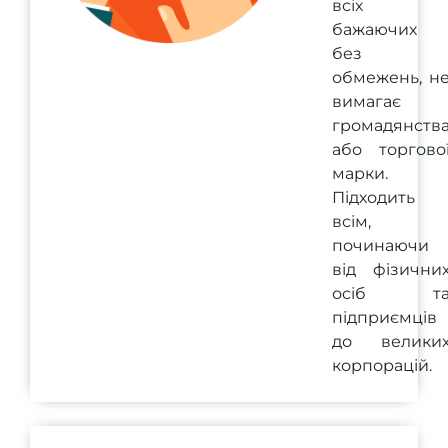
всіх
бажаючих
без
обмежень, н
вимагає
громадянств
або торгово
марки.
Підходить
всім,
починаючи
від фізични
осіб т
підприємців
до велики
корпорацій.