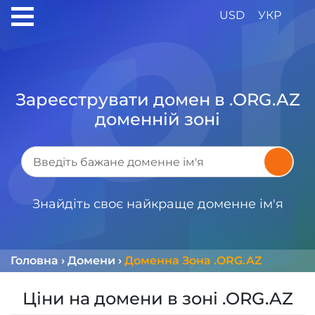
USD
УКР
Зареєструвати домен в .ORG.AZ
доменній зоні
Знайдіть своє найкраще доменне ім'я
Головна
›
Домени
›
Доменна Зона .ORG.AZ
Ціни на домени в зоні .ORG.AZ