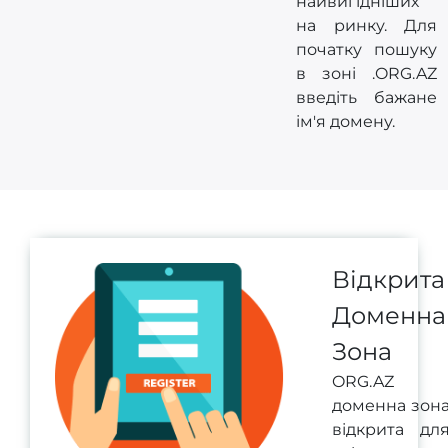
найвигідніших
на ринку. Для
початку пошуку
в зоні .ORG.AZ
введіть бажане
ім'я домену.
Відкрита
Доменна
Зона
ORG.AZ
доменна зон
відкрита дл