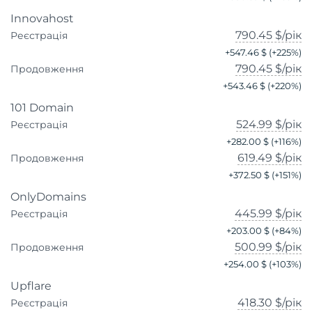
Innovahost
790.45 $
/рік
Реєстрація
+
547.46 $
(+
225
%)
790.45 $
/рік
Продовження
+
543.46 $
(+
220
%)
101 Domain
524.99 $
/рік
Реєстрація
+
282.00 $
(+
116
%)
619.49 $
/рік
Продовження
+
372.50 $
(+
151
%)
OnlyDomains
445.99 $
/рік
Реєстрація
+
203.00 $
(+
84
%)
500.99 $
/рік
Продовження
+
254.00 $
(+
103
%)
Upflare
418.30 $
/рік
Реєстрація