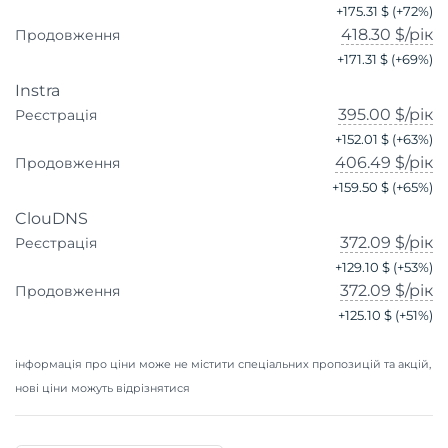
+
175.31 $
(+
72
%)
418.30 $
/рік
Продовження
+
171.31 $
(+
69
%)
Instra
395.00 $
/рік
Реєстрація
+
152.01 $
(+
63
%)
406.49 $
/рік
Продовження
+
159.50 $
(+
65
%)
ClouDNS
372.09 $
/рік
Реєстрація
+
129.10 $
(+
53
%)
372.09 $
/рік
Продовження
+
125.10 $
(+
51
%)
інформація про ціни може не містити спеціальних пропозицій та акцій,
нові ціни можуть відрізнятися