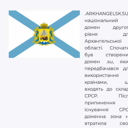
.ARKHANGELSK.SU
національний
домен друго
рівня дл
Архангельської
області. Спочат
був створен
домен .su, як
передбачався д
використання
країнами, щ
входять до скла
СРСР. Післ
припинення
існування СР
доменна зона 
втратила сво