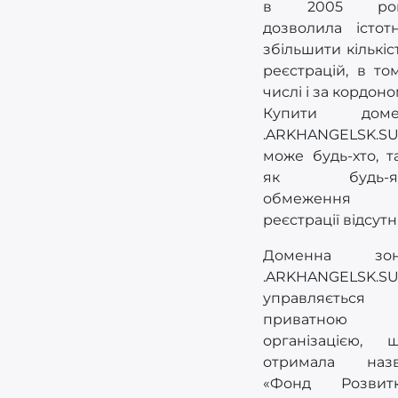
в 2005 роц
дозволила істот
збільшити кількіс
реєстрацій, в то
числі і за кордоно
Купити доме
.ARKHANGELSK.S
може будь-хто, т
як будь-як
обмеження
реєстрації відсутні
Доменна зон
.ARKHANGELSK.S
управляється
приватною
організацією, 
отримала наз
«Фонд Розвит