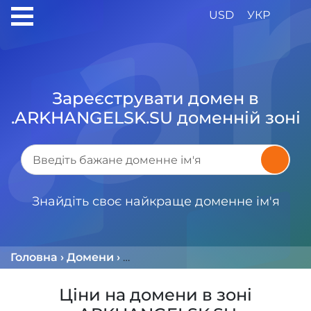
USD
УКР
Зареєструвати домен в
.ARKHANGELSK.SU доменній зоні
Знайдіть своє найкраще доменне ім'я
Головна
›
Домени
›
Доменна Зона .ARKHANGELSK.
Ціни на домени в зоні