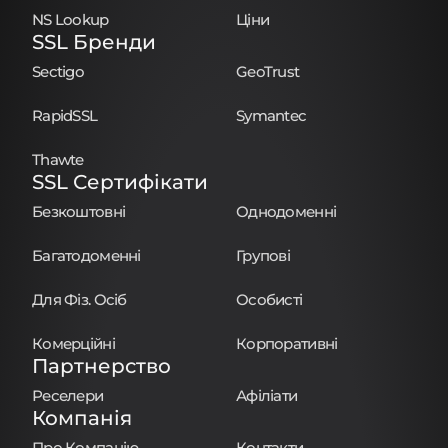
NS Lookup
Ціни
SSL Бренди
Sectigo
GeoTrust
RapidSSL
Symantec
Thawte
SSL Сертифікати
Безкоштовні
Однодоменні
Багатодоменні
Групові
Для Фіз. Осіб
Особисті
Комерційні
Корпоративні
Партнерство
Реселери
Афіліати
Компанія
Про Компанію
Контакти