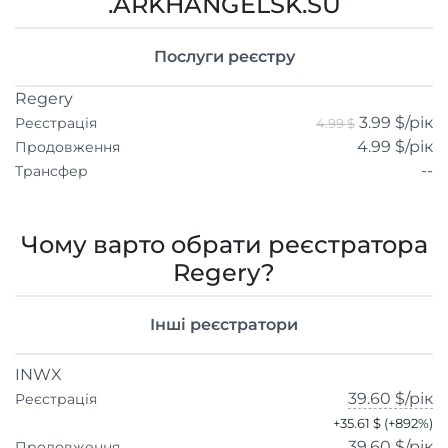
.ARKHANGELSK.SU
Послуги реєстру
Regery
3.99 $
/рік
Реєстрація
4.99 $
4.99 $
/рік
Продовження
--
Трансфер
Чому варто обрати реєстратора
Regery?
Інші реєстратори
INWX
39.60 $
/рік
Реєстрація
+
35.61 $
(+
892
%)
39.60 $
/рік
Продовження