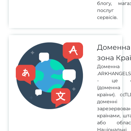
блогу, магаз
послуг 
сервісів.
Доменна
зона Кра
Доменна 
.ARKHANGELS
- це cc
(доменна 
країни). ccT
доменні з
зарезервован
країнами, шт
або област
Національні