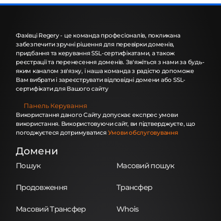
Фахівці Regery - це команда професіоналів, покликана
забезпечити зручні рішення для перевірки доменів,
придбання та керування SSL-сертифікатами, а також
реєстрації та перенесення доменів. Зв'яжіться з нами за будь-
яким каналом зв'язку, і наша команда з радістю допоможе
Вам вибрати і зареєструвати відповідні домени або SSL-
сертифікати для Вашого сайту
Панель Керування
Використання даного Сайту допускає експрес умови
використання. Використовуючи сайт, ви підтверджуєте, що
погоджуєтеся дотримуватися
Умови обслуговування
Домени
Пошук
Масовий пошук
Продовження
Трансфер
Масовий Трансфер
Whois