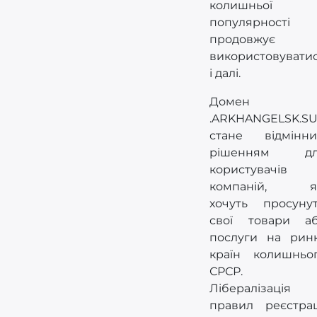
колишньої
популярності
продовжує
використовувати
і далі.
Домен
.ARKHANGELSK.S
стане відмінн
рішенням дл
користувачів
компаній, я
хочуть просуну
свої товари а
послуги на рин
країн колишньо
СРСР.
Лібералізація
правил реєстрац