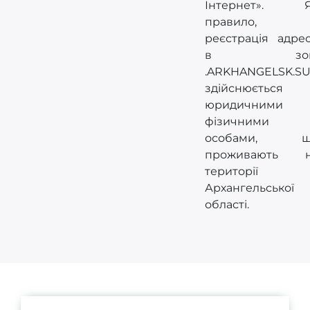
Інтернет». 
правило,
реєстрація адре
в зон
.ARKHANGELSK.S
здійснюється
юридичними 
фізичними
особами, щ
проживають 
території
Архангельської
області.