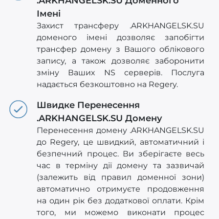
.ARKHANGELSK.SU Доменного
Імені
Захист трансферу .ARKHANGELSK.SU
доменого імені дозволяє запобігти
трансфер домену з Вашого облікового
запису, а також дозволяє заборонити
зміну Ваших NS серверів. Послуга
надається безкоштовно на Regery.
Швидке Перенесення
.ARKHANGELSK.SU Домену
Перенесення домену .ARKHANGELSK.SU
до Regery, це швидкий, автоматичний і
безпечний процес. Ви зберігаєте весь
час в терміну дії домену та зазвичай
(залежить від правил доменної зони)
автоматично отримуєте продовження
на один рік без додаткової оплати. Крім
того, ми можемо виконати процес