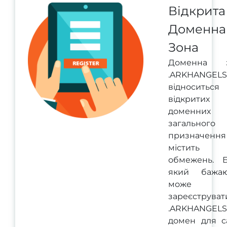
Відкрита
Доменна
Зона
Доменна з
.ARKHANGELS
відноситьс
відкритих
доменних 
загального
призначення 
містить
обмежень. Б
який бажа
може
зареєструват
.ARKHANGELS
домен для са