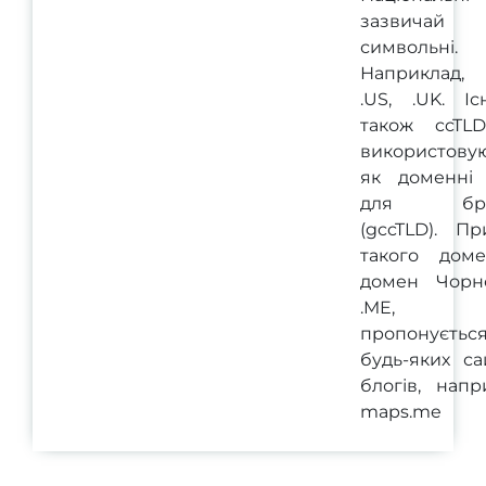
зазвичай д
символьні.
Наприклад,
.US, .UK. Іс
також ccTLD
використовую
як доменні
для бре
(gccTLD). Пр
такого дом
домен Чорно
.ME, я
пропонуєтьс
будь-яких са
блогів, напр
maps.me