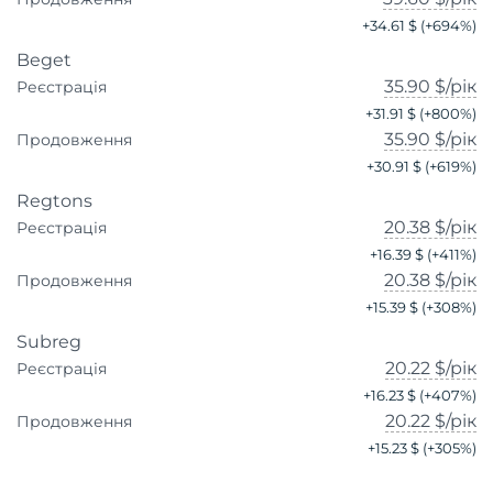
+
34.61 $
(+
694
%)
Beget
35.90 $
/рік
Реєстрація
+
31.91 $
(+
800
%)
35.90 $
/рік
Продовження
+
30.91 $
(+
619
%)
Regtons
20.38 $
/рік
Реєстрація
+
16.39 $
(+
411
%)
20.38 $
/рік
Продовження
+
15.39 $
(+
308
%)
Subreg
20.22 $
/рік
Реєстрація
+
16.23 $
(+
407
%)
20.22 $
/рік
Продовження
+
15.23 $
(+
305
%)