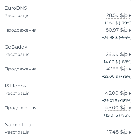
EuroDNS
28.59 $
/рік
Реєстрація
+
12.60 $
(+
79
%)
50.97 $
/рік
Продовження
+
24.98 $
(+
96
%)
GoDaddy
29.99 $
/рік
Реєстрація
+
14.00 $
(+
88
%)
47.99 $
/рік
Продовження
+
22.00 $
(+
85
%)
1&1 Ionos
45.00 $
/рік
Реєстрація
+
29.01 $
(+
181
%)
45.00 $
/рік
Продовження
+
19.01 $
(+
73
%)
Namecheap
17.48 $
/рік
Реєстрація