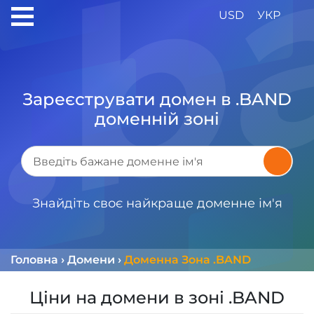
USD
УКР
Зареєструвати домен в .BAND
доменній зоні
Знайдіть своє найкраще доменне ім'я
Головна
›
Домени
›
Доменна Зона .BAND
Ціни на домени в зоні .BAND