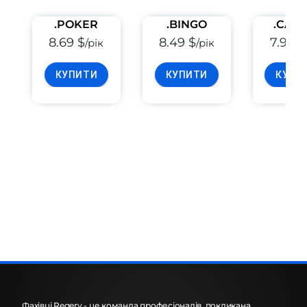
.POKER
.BINGO
.CASI
8.69 $
8.49 $
7.99 $
/рік
/рік
КУПИТИ
КУПИТИ
КУПИ
Фахівці Regery - це команда професіоналів, покликана