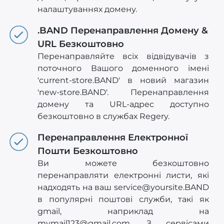
налаштуваннях домену.
.BAND Перенаправлення Домену &
URL Безкоштовно
Перенаправляйте всіх відвідувачів з
поточного Вашого доменного імені
'current-store.BAND' в новий магазин
'new-store.BAND'. Перенаправлення
домену та URL-адрес доступно
безкоштовно в службах Regery.
Перенаправлення Електронної
Пошти Безкоштовно
Ви можете безкоштовно
перенаправляти електронні листи, які
надходять на ваш
service@yoursite.BAND
в популярні поштові служби, такі як
gmail, наприклад на
mymail123@gmail.com
. З сервісами