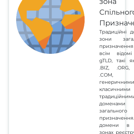
зона
Спільног
Признач
Традиційні д
зони загал
призначенн
всім відом
gTLD, такі я
.BIZ, .ORG, 
.COM, з
генеричними
класичним
традиційним
доменами
загального
призначенн
домени в 
зонах реєстр