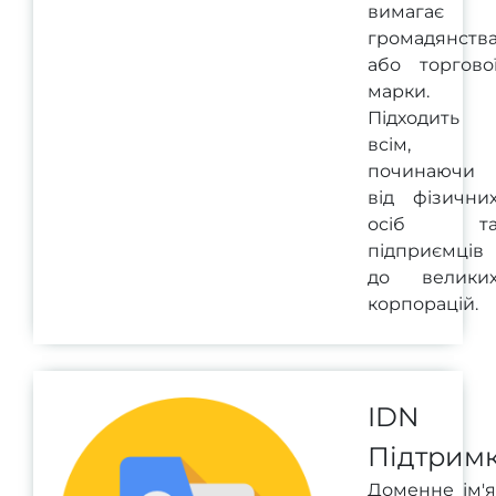
вимагає
громадянств
або торгово
марки.
Підходить
всім,
починаючи
від фізични
осіб т
підприємців
до велики
корпорацій.
IDN
Підтрим
Доменне ім'я