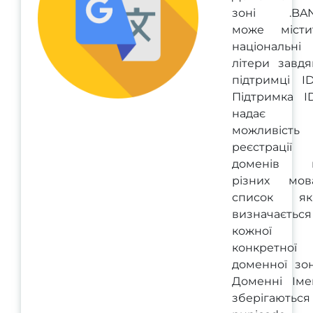
зоні .BA
може місти
національні
літери завдя
підтримці ID
Підтримка I
надає
можливість
реєстрації
доменів 
різних мова
список як
визначається
кожної
конкретної
доменної зон
Доменні Іме
зберігаються