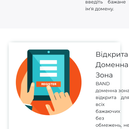
введіть бажане
ім'я домену.
Відкрита
Доменна
Зона
BAND
доменна зон
відкрита дл
всіх
бажаючих
без
обмежень, н