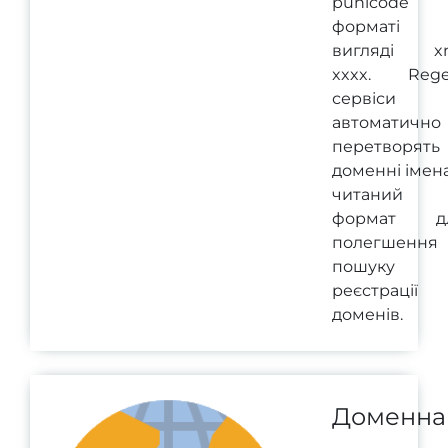
punicode
форматі
вигляді xn
xxxx. Rege
сервіси
автоматично
перетворять
доменні імен
читаний
формат д
полегшення
пошуку 
реєстрації
доменів.
Доменна