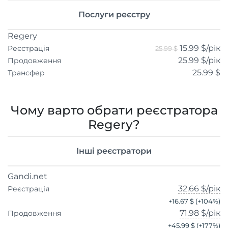
Послуги реєстру
Regery
15.99 $
/рік
Реєстрація
25.99 $
25.99 $
/рік
Продовження
25.99 $
Трансфер
Чому варто обрати реєстратора
Regery?
Інші реєстратори
Gandi.net
32.66 $
/рік
Реєстрація
+
16.67 $
(+
104
%)
71.98 $
/рік
Продовження
+
45.99 $
(+
177
%)