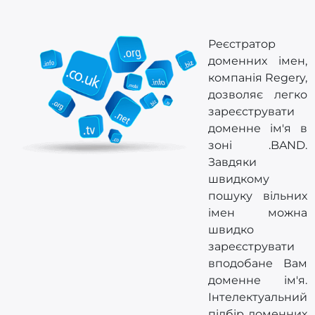
Реєстратор
доменних імен,
компанія Regery,
дозволяє легко
зареєструвати
доменне ім'я в
зоні .BAND.
Завдяки
швидкому
пошуку вільних
імен можна
швидко
зареєструвати
вподобане Вам
доменне ім'я.
Інтелектуальний
підбір доменних