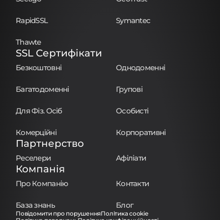
RapidSSL
Symantec
Thawte
SSL Сертифікати
Безкоштовні
Однодоменні
Багатодоменні
Групові
Для Фіз. Осіб
Особисті
Комерційні
Корпоративні
Партнерство
Реселери
Афіліати
Компанія
Про Компанію
Контакти
База знань
Блог
Повідомити про порушення
Політика cookie