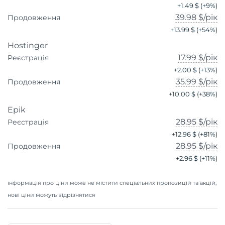
+
1.49 $
(+
9
%)
39.98 $
/рік
Продовження
+
13.99 $
(+
54
%)
Hostinger
17.99 $
/рік
Реєстрація
+
2.00 $
(+
13
%)
35.99 $
/рік
Продовження
+
10.00 $
(+
38
%)
Epik
28.95 $
/рік
Реєстрація
+
12.96 $
(+
81
%)
28.95 $
/рік
Продовження
+
2.96 $
(+
11
%)
інформація про ціни може не містити спеціальних пропозицій та акцій,
нові ціни можуть відрізнятися