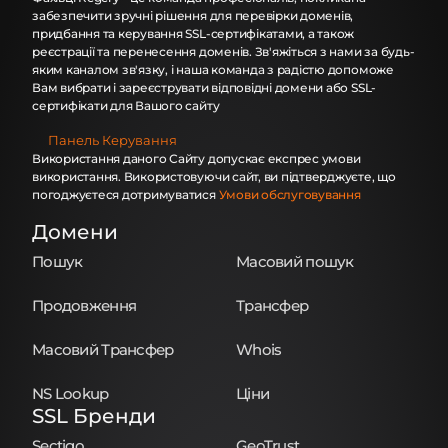
забезпечити зручні рішення для перевірки доменів,
придбання та керування SSL-сертифікатами, а також
реєстрації та перенесення доменів. Зв'яжіться з нами за будь-
яким каналом зв'язку, і наша команда з радістю допоможе
Вам вибрати і зареєструвати відповідні домени або SSL-
сертифікати для Вашого сайту
Панель Керування
Використання даного Сайту допускає експрес умови
використання. Використовуючи сайт, ви підтверджуєте, що
погоджуєтеся дотримуватися
Умови обслуговування
Домени
Пошук
Масовий пошук
Продовження
Трансфер
Масовий Трансфер
Whois
NS Lookup
Ціни
SSL Бренди
Sectigo
GeoTrust