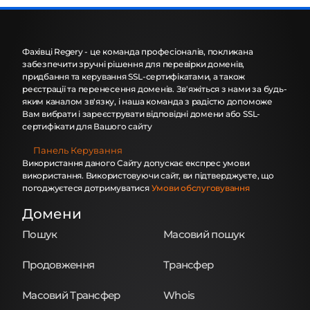
Фахівці Regery - це команда професіоналів, покликана
забезпечити зручні рішення для перевірки доменів,
придбання та керування SSL-сертифікатами, а також
реєстрації та перенесення доменів. Зв'яжіться з нами за будь-
яким каналом зв'язку, і наша команда з радістю допоможе
Вам вибрати і зареєструвати відповідні домени або SSL-
сертифікати для Вашого сайту
Панель Керування
Використання даного Сайту допускає експрес умови
використання. Використовуючи сайт, ви підтверджуєте, що
погоджуєтеся дотримуватися
Умови обслуговування
Домени
Пошук
Масовий пошук
Продовження
Трансфер
Масовий Трансфер
Whois