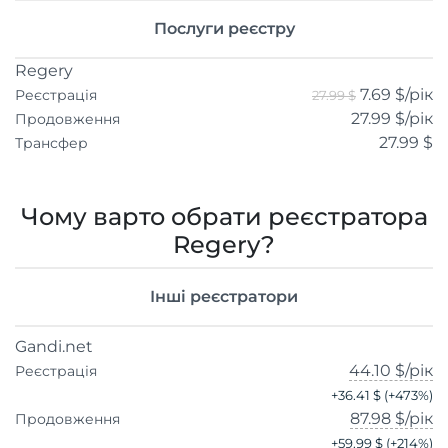
Послуги реєстру
Regery
7.69 $
/рік
Реєстрація
27.99 $
27.99 $
/рік
Продовження
27.99 $
Трансфер
Чому варто обрати реєстратора
Regery?
Інші реєстратори
Gandi.net
44.10 $
/рік
Реєстрація
+
36.41 $
(+
473
%)
87.98 $
/рік
Продовження
+
59.99 $
(+
214
%)