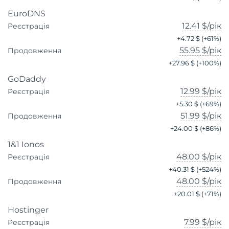
EuroDNS
12.41 $
/рік
Реєстрація
+
4.72 $
(+
61
%)
55.95 $
/рік
Продовження
+
27.96 $
(+
100
%)
GoDaddy
12.99 $
/рік
Реєстрація
+
5.30 $
(+
69
%)
51.99 $
/рік
Продовження
+
24.00 $
(+
86
%)
1&1 Ionos
48.00 $
/рік
Реєстрація
+
40.31 $
(+
524
%)
48.00 $
/рік
Продовження
+
20.01 $
(+
71
%)
Hostinger
7.99 $
/рік
Реєстрація