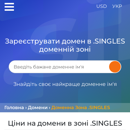
USD
УКР
Зареєструвати домен в .SINGLES
доменній зоні
Знайдіть своє найкраще доменне ім'я
Головна
›
Домени
›
Доменна Зона .SINGLES
Ціни на домени в зоні .SINGLES