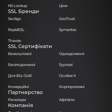
NS Lookup
Ціни
SSL Бренди
Sectigo
GeoTrust
RapidSSL
Symantec
Thawte
SSL Сертифікати
Безкоштовні
Однодоменні
Багатодоменні
Групові
Для Фіз. Осіб
Особисті
Комерційні
Корпоративні
Партнерство
Реселери
Афіліати
Компанія