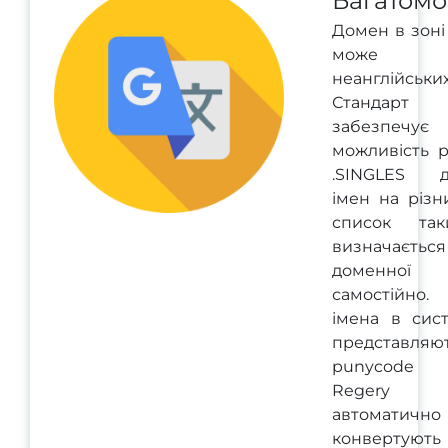
Багатомо
Домен в зоні
може мі
неанглійськи
Стандар
забезпечує
можливість р
.SINGLES д
імен на різн
список та
визначається
доменної 
самостійно.
імена в сис
представля
punycode ф
Regery с
автоматично
конвертують