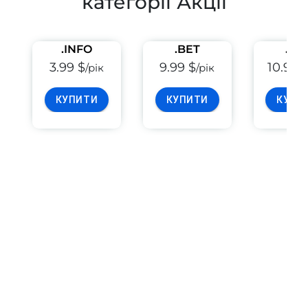
категорії Акції
.INFO
.BET
.PE
3.99 $
9.99 $
10.99 
/рік
/рік
КУПИТИ
КУПИТИ
КУПИ