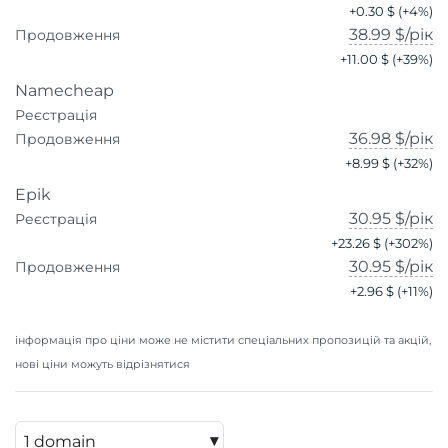
+
0.30 $
(+
4
%)
38.99 $
/рік
Продовження
+
11.00 $
(+
39
%)
Namecheap
Реєстрація
36.98 $
/рік
Продовження
+
8.99 $
(+
32
%)
Epik
30.95 $
/рік
Реєстрація
+
23.26 $
(+
302
%)
30.95 $
/рік
Продовження
+
2.96 $
(+
11
%)
інформація про ціни може не містити спеціальних пропозицій та акцій,
нові ціни можуть відрізнятися
▾