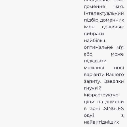
доменне ім'я.
Інтелектуальний
підбір доменних
імен дозволяє
вибрати
найбільш
оптимальне ім'я
або може
підказати
можливі нові
варіанти Вашого
запиту. Завдяки
гнучкій
інфраструктурі
ціни на домени
в зоні .SINGLES
одні з
найвигідніших