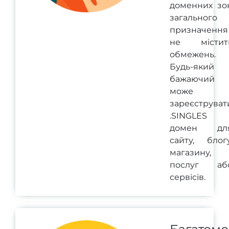
доменних зо
загального
призначення 
не містит
обмежень.
Будь-який
бажаючий
може
зареєструват
.SINGLES
домен дл
сайту, блогу
магазину,
послуг аб
сервісів.