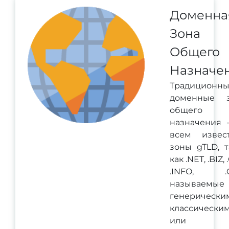
Доменна
Зона
Общего
Назначе
Традиционн
доменные 
общего
назначения -
всем извес
зоны gTLD, т
как .NET, .BIZ,
.INFO, .C
называемые
генерически
классически
или