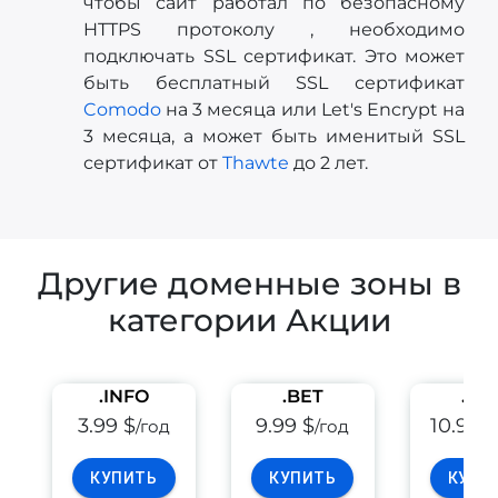
чтобы сайт работал по безопасному
HTTPS протоколу , необходимо
подключать SSL сертификат. Это может
быть бесплатный SSL сертификат
Comodo
на 3 месяца или Let's Encrypt на
3 месяца, а может быть именитый SSL
сертификат от
Thawte
до 2 лет.
Другие доменные зоны в
категории Акции
.INFO
.BET
.PE
3.99 $
9.99 $
10.99 
/год
/год
КУПИТЬ
КУПИТЬ
КУПИ