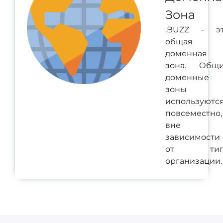
Зона
.BUZZ - э
общая
доменная
зона. Общ
доменные
зоны
используютс
повсеместно,
вне
зависимости
от тип
организации.