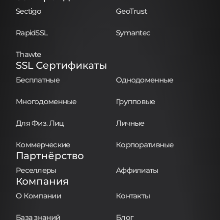
Sectigo
GeoTrust
RapidSSL
Symantec
Thawte
SSL Сертификаты
Бесплатные
Однодоменные
Многодоменные
Групповые
Для Физ. Лиц
Личные
Коммерческие
Корпоративные
Партнёрство
Реселлеры
Аффилиаты
Компания
О Компании
Контакты
База знаний
Блог