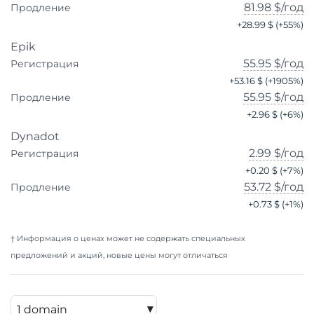
81.98 $
/год
Продление
+
28.99 $
(+
55
%)
Epik
55.95 $
/год
Регистрация
+
53.16 $
(+
1905
%)
55.95 $
/год
Продление
+
2.96 $
(+
6
%)
Dynadot
2.99 $
/год
Регистрация
+
0.20 $
(+
7
%)
53.72 $
/год
Продление
+
0.73 $
(+
1
%)
† Информация о ценах может не содержать специальных
предложений и акций, новые цены могут отличаться
▾