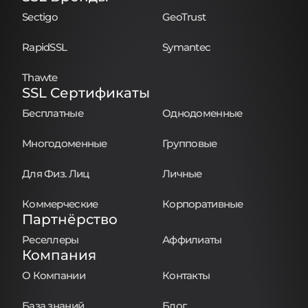
Sectigo
GeoTrust
RapidSSL
Symantec
Thawte
SSL Сертификаты
Бесплатные
Однодоменные
Многодоменные
Групповые
Для Физ. Лиц
Личные
Коммерческие
Корпоративные
Партнёрство
Реселлеры
Аффилиаты
Компания
О Компании
Контакты
База знаний
Блог