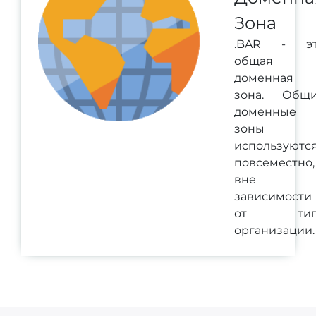
Зона
.BAR - э
общая
доменная
зона. Общ
доменные
зоны
используютс
повсеместно,
вне
зависимости
от тип
организации.