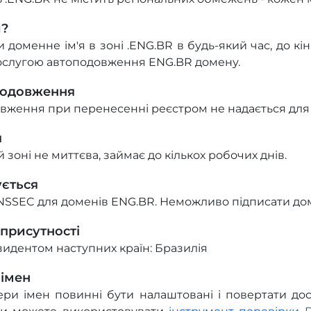
и?
оменне ім'я в зоні .ENG.BR в будь-який час, до кін
ослугою автоподовження ENG.BR домену.
подовження
вження при перенесенні реєстром не надається для
я
 зоні не миттєва, займає до кількох робочих днів.
ується
NSSEC для доменів ENG.BR. Неможливо підписати дом
 присутності
зидентом наступних країн: Бразилія
 імен
ри імен повинні бути налаштовані і повертати дост