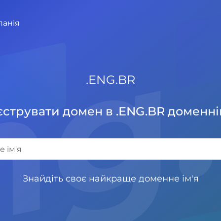
ng
панія
.
ENG.BR
струвати домен в .ENG.BR доменні
Знайдіть своє найкраще доменне ім'я