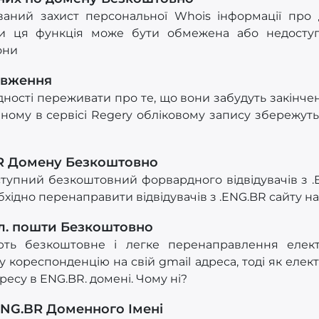
ований захист персональної Whois інформації про
и ця функція може бути обмежена або недоступ
они
овження
ності переживати про те, що вони забудуть закінчен
ному в сервісі Regery обліковому запису збережутьс
R Домену Безкоштовно
ступний безкоштовний форвардного відвідувачів з 
хідно перенаправити відвідувачів з .ENG.BR сайту на
л. пошти Безкоштовно
ють безкоштовне і легке перенаправлення елек
 кореспонденцію на свій gmail адреса, тоді як елек
есу в ENG.BR. домені. Чому ні?
ENG.BR Доменного Імені