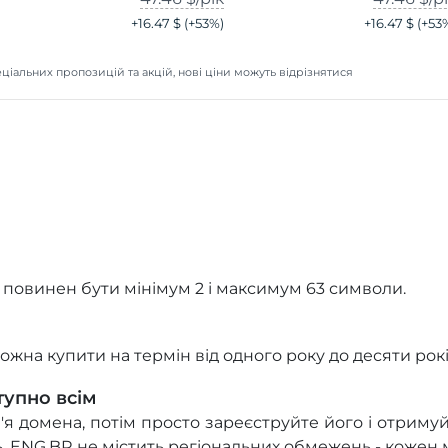
+
16.47 $
(+
53
%)
+
16.47 $
(+
53
ціальних пропозицій та акцій, нові ціни можуть відрізнятися
 повинен бути мінімум 2 і максимум 63 символи.
ожна купити на термін від одного року до десяти рокі
тупно всім
м'я домена, потім просто зареєструйте його і отримуй
ь .ENG.BR не містить регіональних обмежень - кожен