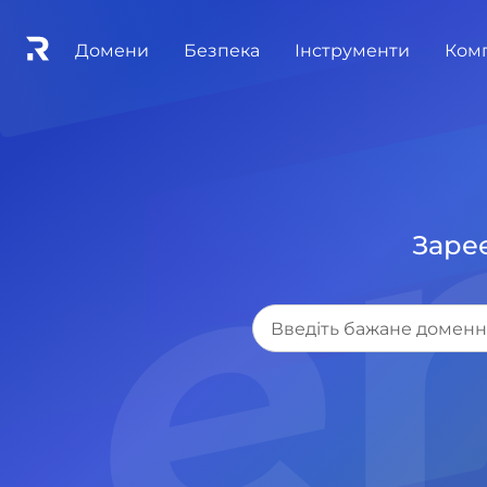
.e
Домени
Безпека
Інструменти
Ком
Зареє