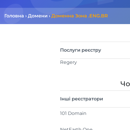
Головна
›
Домени
›
Доменна Зона .ENG.BR
Послуги реєстру
Regery
Чо
Інші реєстратори
101 Domain
NetEarth One