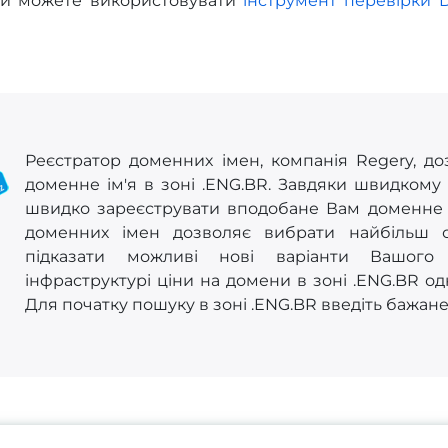
Ви можете використовувати
інструмент перевірки 
Реєстратор доменних імен, компанія Regery, до
доменне ім'я в зоні .ENG.BR. Завдяки швидкому
швидко зареєструвати вподобане Вам доменне ім
доменних імен дозволяє вибрати найбільш 
підказати можливі нові варіанти Вашого 
інфраструктурі ціни на домени в зоні .ENG.BR од
Для початку пошуку в зоні .ENG.BR введіть бажане