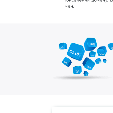
поновлення домену. 
імен.