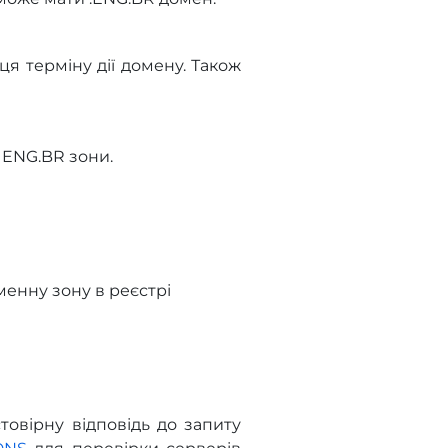
ця терміну дії домену. Також
 ENG.BR зони.
енну зону в реєстрі
овірну відповідь до запиту