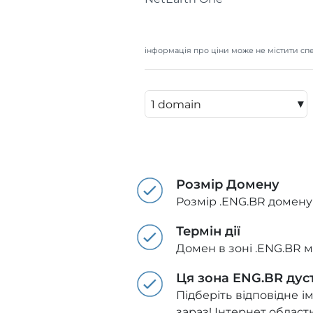
інформація про ціни може не містити спе
▾
Розмір Домену
Розмір .ENG.BR домену
Термін дії
Домен в зоні .ENG.BR м
Ця зона ENG.BR дус
Підберіть відповідне і
зараз! Інтернет област