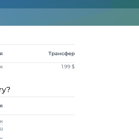
я
Трансфер
ік
1.99 $
ry?
я
ік
%)
ік