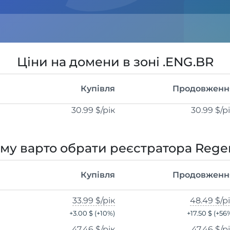
Ціни на домени в зоні .ENG.BR
Купівля
Продовженн
30.99 $
/рік
30.99 $
/р
му варто обрати реєстратора Rege
Купівля
Продовженн
33.99 $
/рік
48.49 $
/р
+
3.00 $
(+
10
%)
+
17.50 $
(+
56
47.46 $
/рік
47.46 $
/р