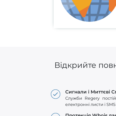
Відкрийте повн
Сигнали і Миттєві 
Служби Regery пості
електронні листи і SM
Протекція Whois да