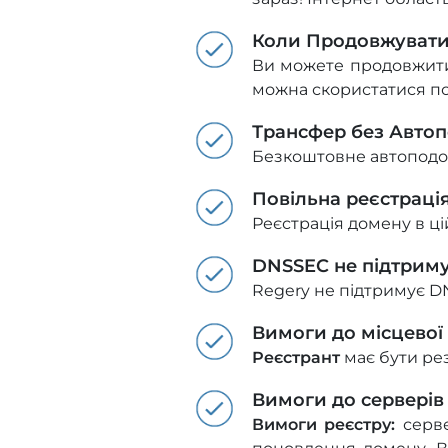
Коли Продовжуват
Ви можете продовжити д
можна скористатися п
Трансфер без Авто
Безкоштовне автоподо
Повільна реєстраці
Реєстрація домену в цій
DNSSEC не підтрим
Regery не підтримує D
Вимоги до місцевої
Реєстрант
має бути ре
Вимоги до серверів
Вимоги реєстру:
серве