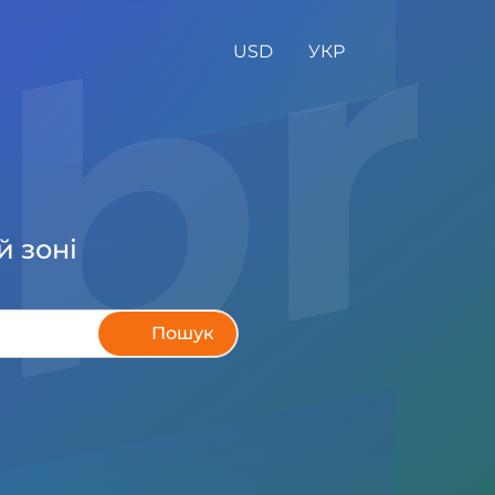
.b
USD
УКР
й зоні
Пошук