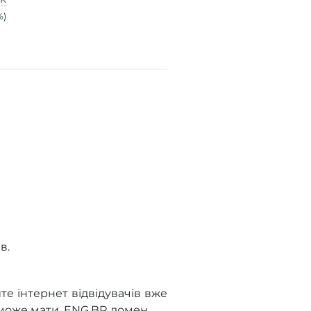
%)
в.
те інтернет відвідувачів вже
 може мати .ENG.BR домен.