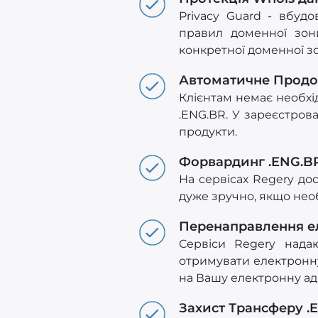
Privacy Guard - вбуд
правил доменної зон
конкретної доменної з
Автоматичне Прод
Клієнтам немає необхід
.ENG.BR. У зареєстрова
продукти.
Форвардинг .ENG.B
На сервісах Regery до
дуже зручно, якщо необ
Перенаправлення е
Сервіси Regery нада
отримувати електронну
на Вашу електронну адр
Захист Трансферу .