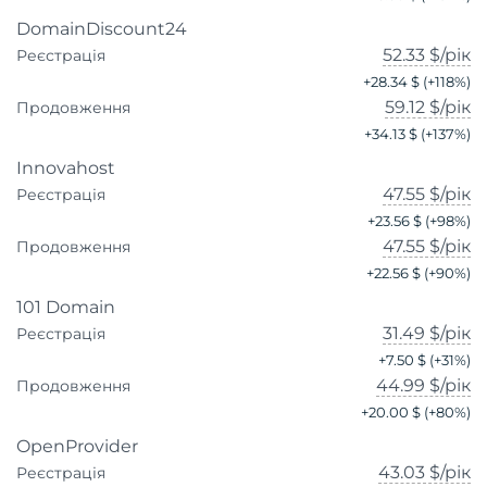
DomainDiscount24
52.33 $
/рік
Реєстрація
+
28.34 $
(+
118
%)
59.12 $
/рік
Продовження
+
34.13 $
(+
137
%)
Innovahost
47.55 $
/рік
Реєстрація
+
23.56 $
(+
98
%)
47.55 $
/рік
Продовження
+
22.56 $
(+
90
%)
101 Domain
31.49 $
/рік
Реєстрація
+
7.50 $
(+
31
%)
44.99 $
/рік
Продовження
+
20.00 $
(+
80
%)
OpenProvider
43.03 $
/рік
Реєстрація