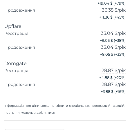
+
19.04 $
(+
79
%)
36.35 $
/рік
Продовження
+
11.36 $
(+
45
%)
Upflare
33.04 $
/рік
Реєстрація
+
9.05 $
(+
38
%)
33.04 $
/рік
Продовження
+
8.05 $
(+
32
%)
Domgate
28.87 $
/рік
Реєстрація
+
4.88 $
(+
20
%)
28.87 $
/рік
Продовження
+
3.88 $
(+
16
%)
інформація про ціни може не містити спеціальних пропозицій та акцій,
нові ціни можуть відрізнятися