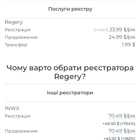
Послуги реєстру
Regery
23.99 $
/рік
Реєстрація
24.99 $
24.99 $
/рік
Продовження
1.99 $
Трансфер
Чому варто обрати реєстратора
Regery?
Інші реєстратори
INWX
70.49 $
/рік
Реєстрація
+
46.50 $
(+
194
%)
70.49 $
/рік
Продовження
+
45.50 $
(+
182
%)