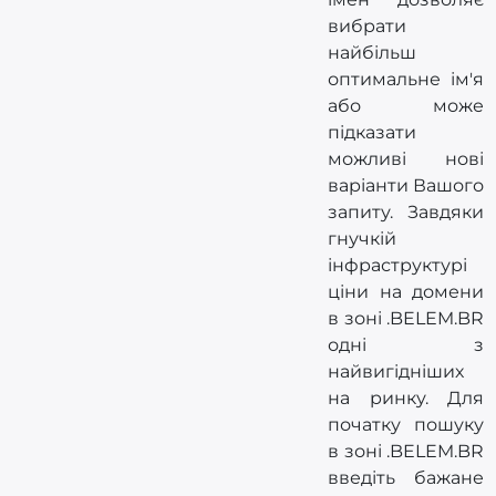
вибрати
найбільш
оптимальне ім'я
або може
підказати
можливі нові
варіанти Вашого
запиту. Завдяки
гнучкій
інфраструктурі
ціни на домени
в зоні .BELEM.BR
одні з
найвигідніших
на ринку. Для
початку пошуку
в зоні .BELEM.BR
введіть бажане