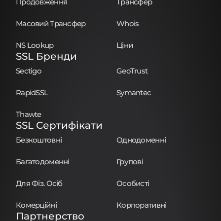
Продовження
Трансфер
Масовий Трансфер
Whois
NS Lookup
Ціни
SSL Бренди
Sectigo
GeoTrust
RapidSSL
Symantec
Thawte
SSL Сертифікати
Безкоштовні
Однодоменні
Багатодоменні
Групові
Для Фіз. Осіб
Особисті
Комерційні
Корпоративні
Партнерство