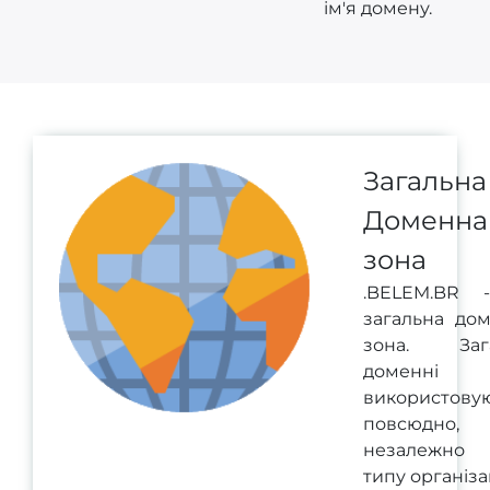
ім'я домену.
Загальна
Доменна
зона
.BELEM.BR 
загальна до
зона. Зага
доменні 
використову
повсюдно,
незалежно
типу організац