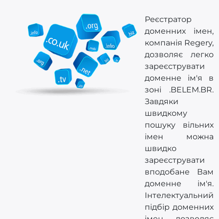
Реєстратор
доменних імен,
компанія Regery,
дозволяє легко
зареєструвати
доменне ім'я в
зоні .BELEM.BR.
Завдяки
швидкому
пошуку вільних
імен можна
швидко
зареєструвати
вподобане Вам
доменне ім'я.
Інтелектуальний
підбір доменних
імен дозволяє