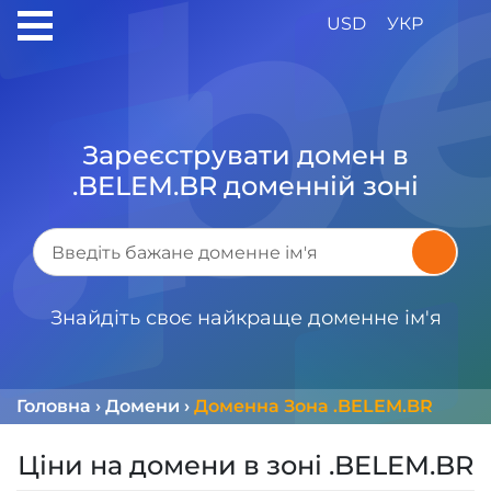
USD
УКР
Зареєструвати домен в
.BELEM.BR доменній зоні
Знайдіть своє найкраще доменне ім'я
Головна
›
Домени
›
Доменна Зона .BELEM.BR
Ціни на домени в зоні .BELEM.BR