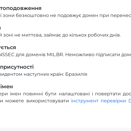
втоподовження
ї зони безкоштовно не подовжує домен при перенес
я
 зоні не миттєва, займає до кількох робочих днів.
ується
NSSEC для доменів MIL.BR. Неможливо підписати дом
 присутності
зидентом наступних країн: Бразилія
 імен
ри імен повинні бути налаштовані і повертати дост
Ви можете використовувати
інструмент перевірки 