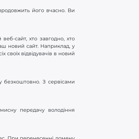
продовжить його вчасно. Ви
веб-сайт, хто завгодно, хто
аш новий сайт. Наприклад, у
іх своїх відвідувачів в новий
у безкоштовно. З сервісами
вмисну передачу володіння
цес. При перенесенні домену