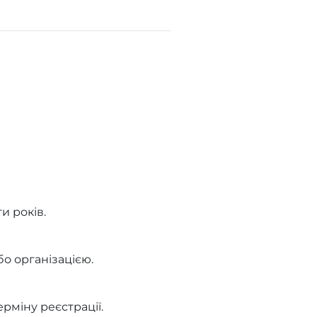
и років.
о організацією.
рміну реєстрації.