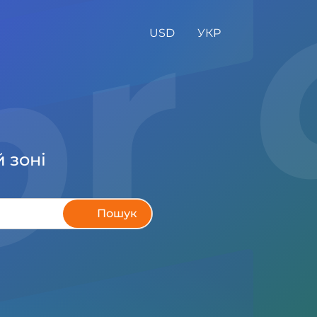
.br
USD
УКР
 зоні
Пошук