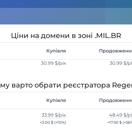
Ціни на домени в зоні .MIL.BR
Купівля
Продовженн
30.99 $
/рік
30.99 $
/р
му варто обрати реєстратора Rege
Купівля
Продовженн
33.99 $
/рік
48.49 $
/р
+
3.00 $
(+
10
%)
+
17.50 $
(+
56