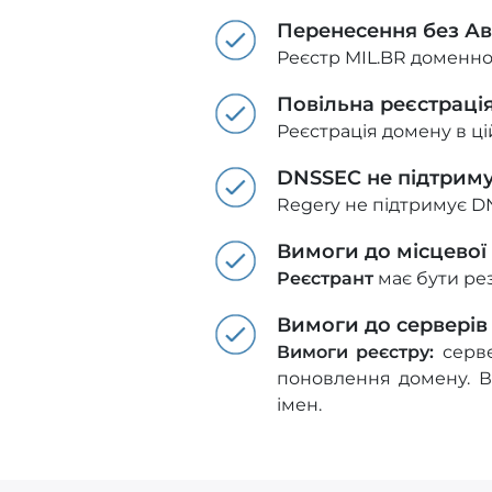
Перенесення без А
Реєстр MIL.BR доменно
Повільна реєстраці
Реєстрація домену в цій
DNSSEC не підтрим
Regery не підтримує D
Вимоги до місцевої
Реєстрант
має бути ре
Вимоги до серверів
Вимоги реєстру:
серве
поновлення домену. 
імен.