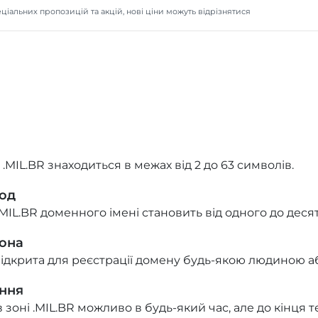
ціальних пропозицій та акцій, нові ціни можуть відрізнятися
.MIL.BR знаходиться в межах від 2 до 63 символів.
іод
MIL.BR доменного імені становить від одного до десят
зона
відкрита для реєстрації домену будь-якою людиною аб
ння
оні .MIL.BR можливо в будь-який час, але до кінця те