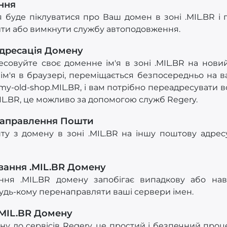
ння
буде піклуватися про Ваш домен в зоні .MIL.BR і 
ти або вимкнути службу автоподовження.
дресація Домену
овуйте своє доменне ім'я в зоні .MIL.BR на новий 
ім'я в браузері, переміщається безпосередньо на в
my-old-shop.MIL.BR, і вам потрібно переадресувати вс
IL.BR, це можливо за допомогою служб Regery.
направлення Пошти
у з домену в зоні .MIL.BR на іншу поштову адрес
вання .MIL.BR Домену
ння .MIL.BR домену запобігає випадкову або на
удь-кому перенаправляти ваші сервери імен.
.MIL.BR Домену
ну до сервісів Regery, це простий і безпечний про