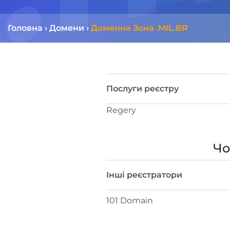
Головна
›
Домени
›
Доменна Зона .MIL.BR
Послуги реєстру
Regery
Чо
Інші реєстратори
101 Domain