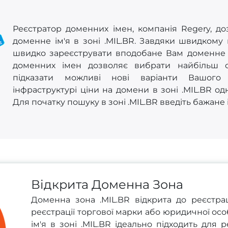
Реєстратор доменних імен, компанія Regery, до
доменне ім'я в зоні .MIL.BR. Завдяки швидкому
швидко зареєструвати вподобане Вам доменне ім
доменних імен дозволяє вибрати найбільш 
підказати можливі нові варіанти Вашого 
інфраструктурі ціни на домени в зоні .MIL.BR од
Для початку пошуку в зоні .MIL.BR введіть бажане 
Відкрита Доменна Зона
Доменна зона .MIL.BR відкрита до реєстрац
реєстрації торгової марки або юридичної ос
ім'я в зоні .MIL.BR ідеально підходить для 