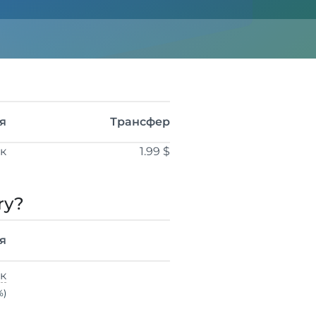
я
Трансфер
ік
1.99 $
ry?
я
ік
%)