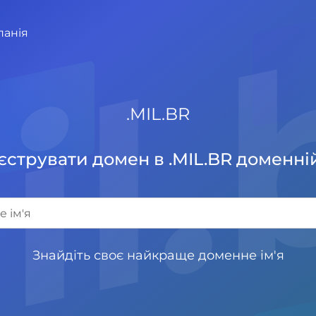
il
панія
.
MIL.BR
єструвати домен в .MIL.BR доменній
Знайдіть своє найкраще доменне ім'я