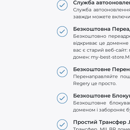
Служба автооновле
Служба автооновлення 
завжди можете включи
Безкоштовна Переа
Безкоштовно переадрес
відкриває це доменне 
вас є старий веб-сайт: 
домен: my-best-store.M
Безкоштовне Пере
Перенаправляйте пошт
Regery це просто.
Безкоштовне Блоку
Безкоштовне блокува
доменом і забороняє б
Простий Трансфер 
Трансфер .MIL.BR доме