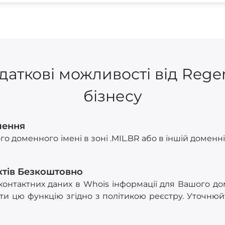
даткові можливості від Rege
бізнесу
лення
о доменного імені в зоні .MIL.BR або в іншій доменні
ктів Безкоштовно
онтактних даних в Whois інформації для Вашого до
и цю функцію згідно з політикою реєстру. Уточнюйт