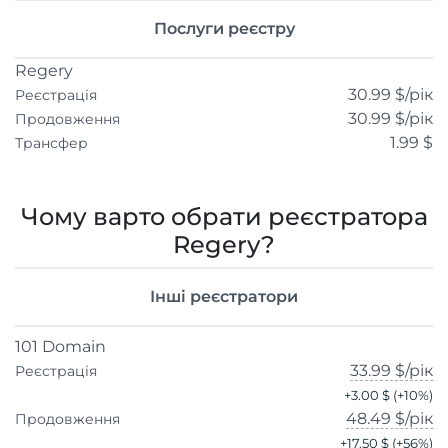
Послуги реєстру
Regery
30.99 $
/рік
Реєстрація
30.99 $
/рік
Продовження
1.99 $
Трансфер
Чому варто обрати реєстратора
Regery?
Інші реєстратори
101 Domain
33.99 $
/рік
Реєстрація
+
3.00 $
(+
10
%)
48.49 $
/рік
Продовження
+
17.50 $
(+
56
%)