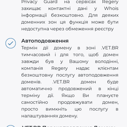
Privacy Guard на сервісах Regery
захищає контактні дані у Whois
інформації безкоштовно. Для деяких
доменних зон ця функція може бути
недоступна через обмеження реєстру
Автоподовження
Термін дії домену в зоні .VET.BR
тимчасовий і для того, щоб домен
завжди був у Вашому володінні,
компанія Regery надає клієнтам
безкоштовну послугу автоподовження
доменів. .VET.BR домен буде
автоматично продовжений в кінці
терміну дії. Якщо Ви плануєте
самостійно продовжувати домен,
просто вимкніть цю послугу в
налаштуваннях домену.