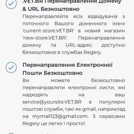
.VET.BR Перенаправлення Домену
& URL Безкоштовно
Перенаправляйте всіх відвідувачів з
поточного Вашого доменного імені
'current-store.VET.BR' в новий магазин
'new-store.VET.BR'. Перенаправлення
домену та URL-адрес доступно
безкоштовно в службах Regery.
Перенаправлення Електронної
Пошти Безкоштовно
Ви можете безкоштовно
перенаправляти електронні листи, які
надходять на ваш
service@yoursite.VET.BR
в популярні
поштові служби, такі як gmail, наприклад
на
mymail123@gmail.com
. З сервісами
Regery це легко і просто!