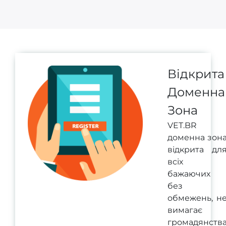
Відкрита
Доменна
Зона
VET.BR
доменна зон
відкрита дл
всіх
бажаючих
без
обмежень, н
вимагає
громадянств