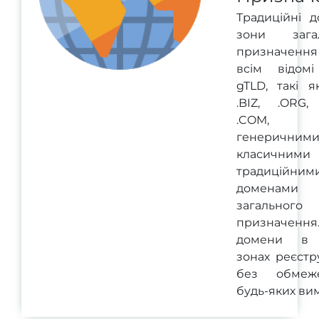
Традиційні д
зони загал
призначенн
всім відом
gTLD, такі я
.BIZ, .ORG, 
.COM, з
генеричними
класичним
традиційним
доменами
загального
призначенн
домени в 
зонах реєстр
без обмеж
будь-яких вим