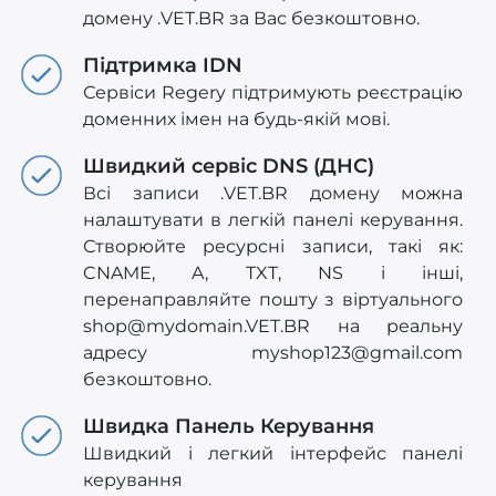
домену .VET.BR за Вас безкоштовно.
Підтримка IDN
Сервіси Regery підтримують реєстрацію
доменних імен на будь-якій мові.
Швидкий сервіс DNS (ДНС)
Всі записи .VET.BR домену можна
налаштувати в легкій панелі керування.
Створюйте ресурсні записи, такі як:
CNAME, A, TXT, NS і інші,
перенаправляйте пошту з віртуального
shop@mydomain.VET.BR
на реальну
адресу
myshop123@gmail.com
безкоштовно.
Швидка Панель Керування
Швидкий і легкий інтерфейс панелі
керування