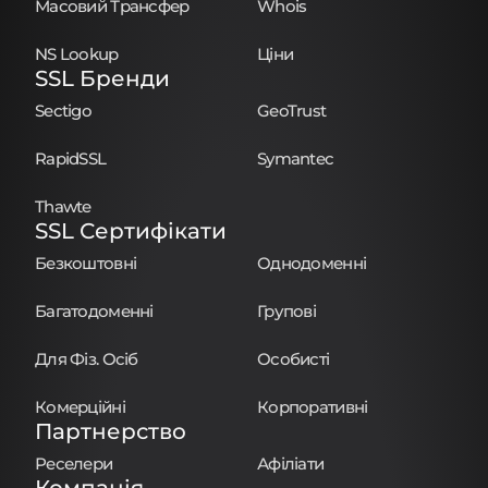
Масовий Трансфер
Whois
NS Lookup
Ціни
SSL Бренди
Sectigo
GeoTrust
RapidSSL
Symantec
Thawte
SSL Сертифікати
Безкоштовні
Однодоменні
Багатодоменні
Групові
Для Фіз. Осіб
Особисті
Комерційні
Корпоративні
Партнерство
Реселери
Афіліати
Компанія