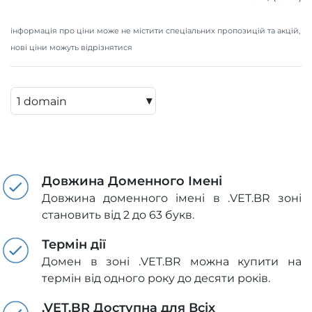
інформація про ціни може не містити спеціальних пропозицій та акцій,
нові ціни можуть відрізнятися
▾
Довжина Доменного Імені
Довжина доменного імені в .VET.BR зоні
становить від 2 до 63 букв.
Термін дії
Домен в зоні .VET.BR можна купити на
термін від одного року до десяти років.
.VET.BR Доступна для Всіх