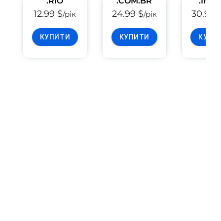
.RIO
.COM.BR
.INF.
12.99 $
24.99 $
30.99 
/рік
/рік
КУПИТИ
КУПИТИ
КУПИ