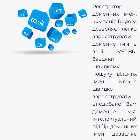
Реєстратор
доменних імен,
компанія Regery,
дозволяє легко
зареєструвати
доменне ім'я в
зоні .VET.BR.
Завдяки
швидкому
пошуку вільних
імен можна
швидко
зареєструвати
вподобане Вам
доменне ім'я.
Інтелектуальний
підбір доменних
імен дозволяє