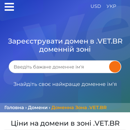
USD
УКР
Зареєструвати домен в .VET.BR
доменній зоні
Знайдіть своє найкраще доменне ім'я
Головна
›
Домени
›
Доменна Зона .VET.BR
Ціни на домени в зоні .VET.BR