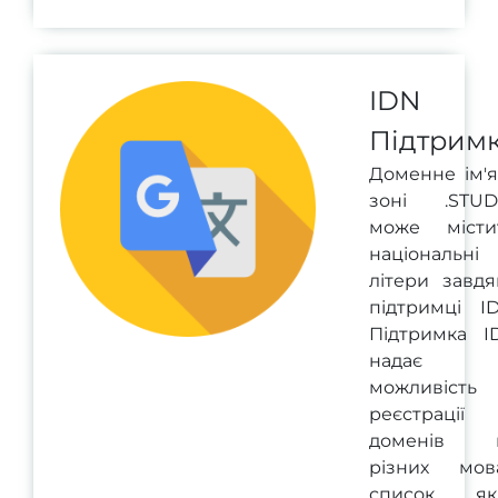
IDN
Підтрим
Доменне ім'я
зоні .STUD
може місти
національні
літери завдя
підтримці ID
Підтримка I
надає
можливість
реєстрації
доменів 
різних мова
список як