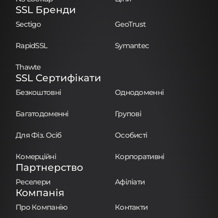
SSL Бренди
Sectigo
GeoTrust
RapidSSL
Symantec
Thawte
SSL Сертифікати
Безкоштовні
Однодоменні
Багатодоменні
Групові
Для Фіз. Осіб
Особисті
Комерційні
Корпоративні
Партнерство
Реселери
Афіліати
Компанія
Про Компанію
Контакти