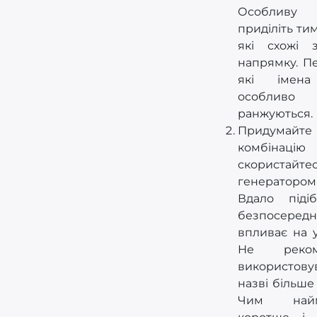
Особлив
приділіть ти
які схожі
напрямку. Пе
які імена
особлив
ранжуються.
Придумайте 
комбіна
скористайте
генератором
Вдало підіб
безпосередн
впливає на у
Не рекоме
використо
назві більше 
Чим найм