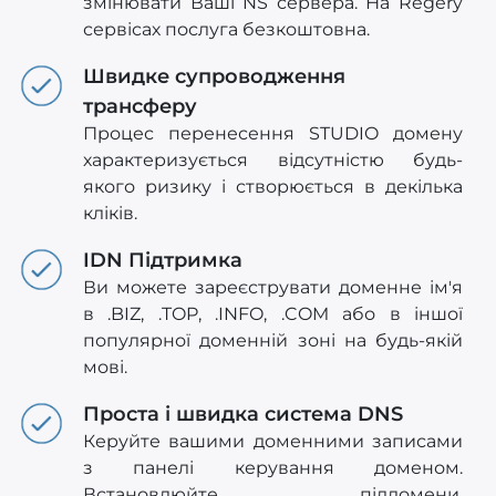
змінювати Ваші NS сервера. На Regery
сервісах послуга безкоштовна.
Швидке супроводження
трансферу
Процес перенесення STUDIO домену
характеризується відсутністю будь-
якого ризику і створюється в декілька
кліків.
IDN Підтримка
Ви можете зареєструвати доменне ім'я
в .BIZ, .TOP, .INFO, .COM або в іншої
популярної доменній зоні на будь-якій
мові.
Проста і швидка система DNS
Керуйте вашими доменними записами
з панелі керування доменом.
Встановлюйте піддомени,