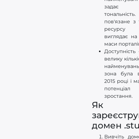
задає 
тональніс
пов'язане з
ресурсу 
виглядає на
маси порталі
Доступність 
велику кількі
найменувань
зона була в
2015 році і 
потенці
зростання.
Як
зареєстру
домен .st
Вивчіть дом