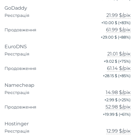
GoDaddy
21.99 $
/рік
Реєстрація
+
10.00 $
(+
83
%)
61.99 $
/рік
Продовження
+
29.00 $
(+
88
%)
EuroDNS
21.01 $
/рік
Реєстрація
+
9.02 $
(+
75
%)
61.14 $
/рік
Продовження
+
28.15 $
(+
85
%)
Namecheap
14.98 $
/рік
Реєстрація
+
2.99 $
(+
25
%)
52.98 $
/рік
Продовження
+
19.99 $
(+
61
%)
Hostinger
12.99 $
/рік
Реєстрація