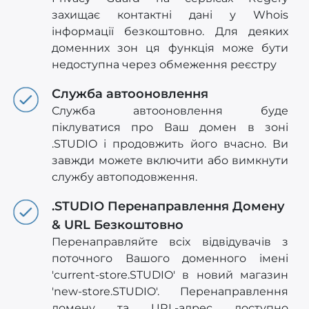
захищає контактні дані у Whois
інформації безкоштовно. Для деяких
доменних зон ця функція може бути
недоступна через обмеження реєстру
Служба автооновлення
Служба автооновлення буде
піклуватися про Ваш домен в зоні
.STUDIO і продовжить його вчасно. Ви
завжди можете включити або вимкнути
службу автоподовження.
.STUDIO Перенаправлення Домену
& URL Безкоштовно
Перенаправляйте всіх відвідувачів з
поточного Вашого доменного імені
'current-store.STUDIO' в новий магазин
'new-store.STUDIO'. Перенаправлення
домену та URL-адрес доступно