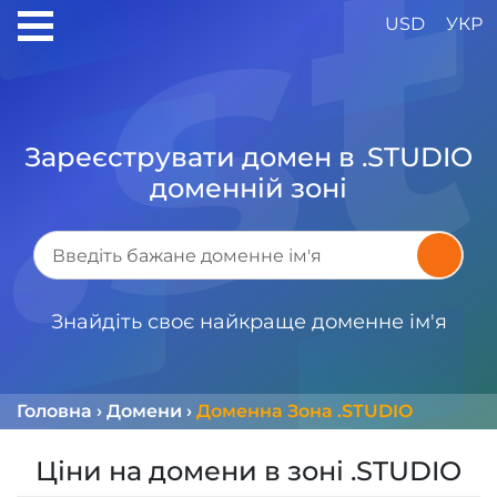
USD
УКР
Зареєструвати домен в .STUDIO
доменній зоні
Знайдіть своє найкраще доменне ім'я
Головна
›
Домени
›
Доменна Зона .STUDIO
Ціни на домени в зоні .STUDIO