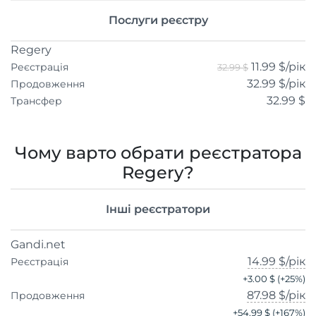
Послуги реєстру
Regery
11.99 $
/рік
Реєстрація
32.99 $
32.99 $
/рік
Продовження
32.99 $
Трансфер
Чому варто обрати реєстратора
Regery?
Інші реєстратори
Gandi.net
14.99 $
/рік
Реєстрація
+
3.00 $
(+
25
%)
87.98 $
/рік
Продовження
+
54.99 $
(+
167
%)