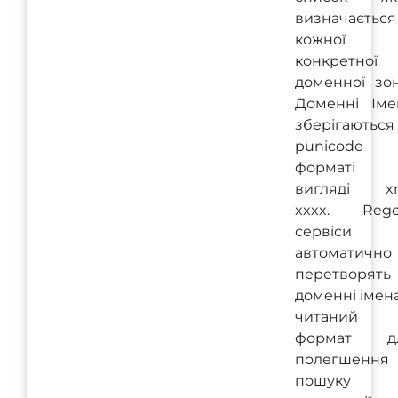
визначається
кожної
конкретної
доменної зон
Доменні Іме
зберігаються
punicode
форматі
вигляді xn
xxxx. Rege
сервіси
автоматично
перетворять
доменні імен
читаний
формат д
полегшення
пошуку 