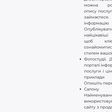
можна роз
опису послуг
займаєтес
інформацію 
Опублікуват
найцікавіші
щоб клі
ознайоми
стилем вашої
Фотостудії. 
порталі інфо
послуги і ці
приклади
Опишіть пер
Салону п
Найменува
використов
сайту з прод