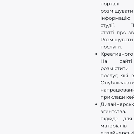
порталі
розміщувати
інформаці
студії. Пу
статті про з
Розміщувати
послуги.
Креативного 
На сайт
розмістит
послуг, які 
Опублікуват
напрацю
приклади кей
Дизайнерськ
агентства
підійде для 
матеріа
дизайнерські