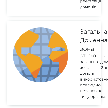
реєстрації
доменів.
Загальна
Доменна
зона
.STUDIO 
загальна до
зона. Зага
доменні 
використову
повсюдно,
незалежно
типу організац