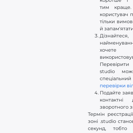
коротше і г
тим краще. 
користувач 
тільки вимов
й запам'ятати
Дізнайтеся,
найменуванн
хочете
використовув
Перевіри
studio мо
спеціаль
перевірки ві
Подайте заяв
контактні
зворотного зв
Термін реєстраці
зоні .studio стано
секунд, тобто 