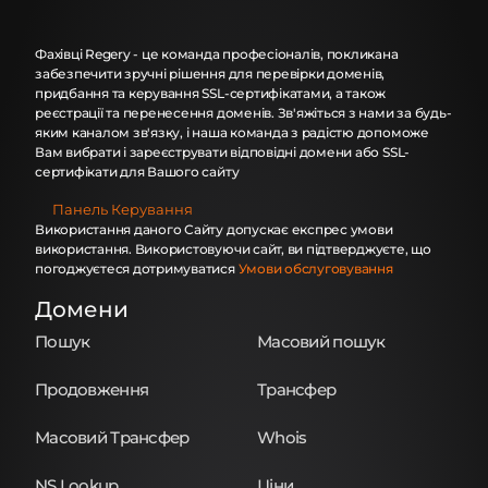
Фахівці Regery - це команда професіоналів, покликана
забезпечити зручні рішення для перевірки доменів,
придбання та керування SSL-сертифікатами, а також
реєстрації та перенесення доменів. Зв'яжіться з нами за будь-
яким каналом зв'язку, і наша команда з радістю допоможе
Вам вибрати і зареєструвати відповідні домени або SSL-
сертифікати для Вашого сайту
Панель Керування
Використання даного Сайту допускає експрес умови
використання. Використовуючи сайт, ви підтверджуєте, що
погоджуєтеся дотримуватися
Умови обслуговування
Домени
Пошук
Масовий пошук
Продовження
Трансфер
Масовий Трансфер
Whois
NS Lookup
Ціни