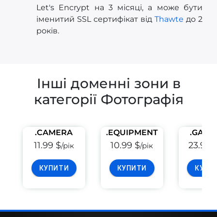
Let's Encrypt на 3 місяці, а може бути
іменитий SSL сертифікат від
Thawte
до 2
років.
Інші доменні зони в
категорії Фотографія
.CAMERA
.EQUIPMENT
.GALL
11.99 $
10.99 $
23.99 
/рік
/рік
КУПИТИ
КУПИТИ
КУПИ