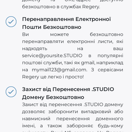
безкоштовно в службах Regery.
Перенаправлення Електронної
Пошти Безкоштовно
Ви можете безкоштовно
перенаправляти електронні листи, які
надходять на ваш
service@yoursite.STUDIO
в популярні
поштові служби, такі як gmail, наприклад
на
mymail123@gmail.com
. З сервісами
Regery це легко і просто!
Захист від Перенесення .STUDIO
Домену Безкоштовно
Захист від перенесення .STUDIO домену
дозволяє заборонити випадковий або
навмисний перенесення доменного
імені, а також забороняє будь-кому