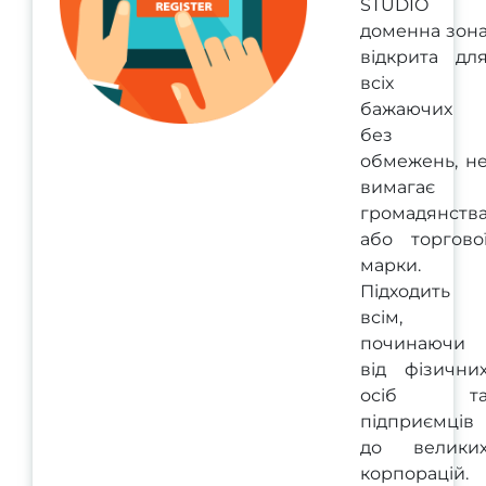
STUDIO
доменна зон
відкрита дл
всіх
бажаючих
без
обмежень, н
вимагає
громадянств
або торгово
марки.
Підходить
всім,
починаючи
від фізични
осіб т
підприємців
до велики
корпорацій.