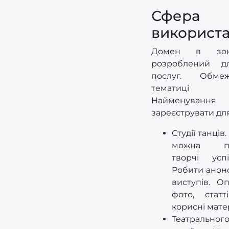
Сфера
використ
Домен в зон
розроблений д
послуг. Обм
тематиці 
Найменуванн
зареєструвати для
Студії танців
можна пуб
творчі успі
Робити анонс
виступів. Оп
фото, статт
корисні мате
Театральног