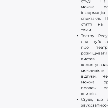
студії. На
можна роз
інформа
спектаклі. П
статті на т
теми.
Театру. Ресу
для публіка
про теат
розміщува
вистав.
користувача
можливість
відгуки. Ч
можна орг
продаж ел
квитків.
Студії, що 
звукозап