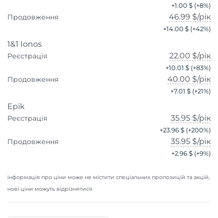
+
1.00 $
(+
8
%)
46.99 $
/рік
Продовження
+
14.00 $
(+
42
%)
1&1 Ionos
22.00 $
/рік
Реєстрація
+
10.01 $
(+
83
%)
40.00 $
/рік
Продовження
+
7.01 $
(+
21
%)
Epik
35.95 $
/рік
Реєстрація
+
23.96 $
(+
200
%)
35.95 $
/рік
Продовження
+
2.96 $
(+
9
%)
інформація про ціни може не містити спеціальних пропозицій та акцій,
нові ціни можуть відрізнятися