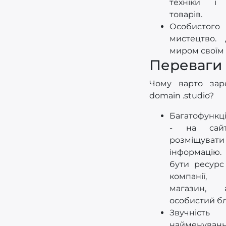
техніки і 
товарів.
Особистого 
мистецтво. 
миром своїм 
Переваги
Чому варто заре
domain .studio?
Багатофункці
- на сай
розміщувати
інформацію
бути ресурс 
компанії, 
магазин,
особистий бл
Звучні
найменуванн