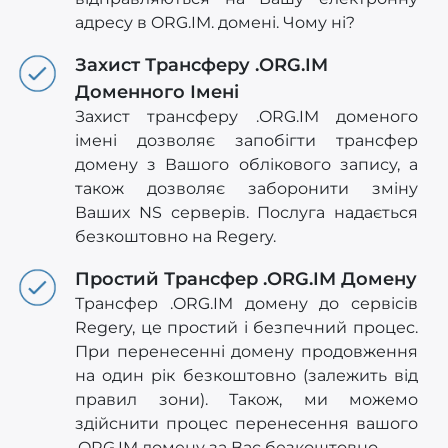
адресу в ORG.IM. домені. Чому ні?
Захист Трансферу .ORG.IM
Доменного Імені
Захист трансферу .ORG.IM доменого
імені дозволяє запобігти трансфер
домену з Вашого облікового запису, а
також дозволяє заборонити зміну
Ваших NS серверів. Послуга надається
безкоштовно на Regery.
Простий Трансфер .ORG.IM Домену
Трансфер .ORG.IM домену до сервісів
Regery, це простий і безпечний процес.
При перенесенні домену продовження
на один рік безкоштовно (залежить від
правил зони). Також, ми можемо
здійснити процес перенесення вашого
.ORG.IM домену за Вас безкоштовно.