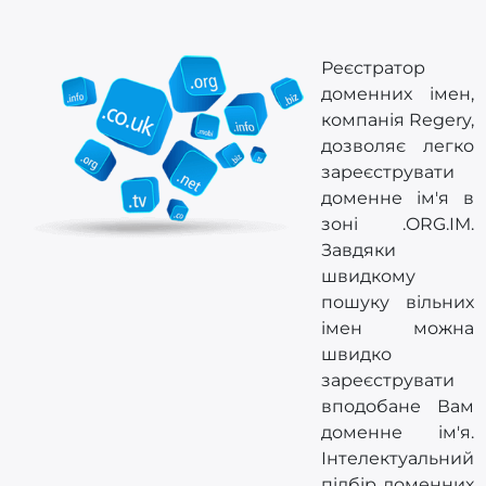
Реєстратор
доменних імен,
компанія Regery,
дозволяє легко
зареєструвати
доменне ім'я в
зоні .ORG.IM.
Завдяки
швидкому
пошуку вільних
імен можна
швидко
зареєструвати
вподобане Вам
доменне ім'я.
Інтелектуальний
підбір доменних