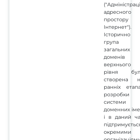
("Адміністрац
адресного
простору
Інтернет").
Історично
група
загальних
доменів
верхнього
рівня бул
створена н
ранніх етап
розробки
системи
доменних ім
і в даний ч
підтримуєтьс
окремими
організаціями