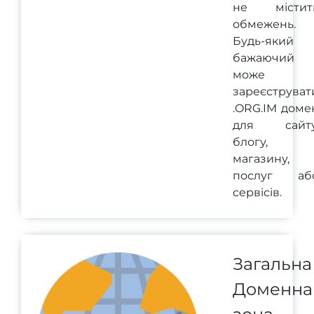
не містит
обмежень.
Будь-який
бажаючий
може
зареєструват
.ORG.IM доме
для сайту
блогу,
магазину,
послуг аб
сервісів.
Загальна
Доменна