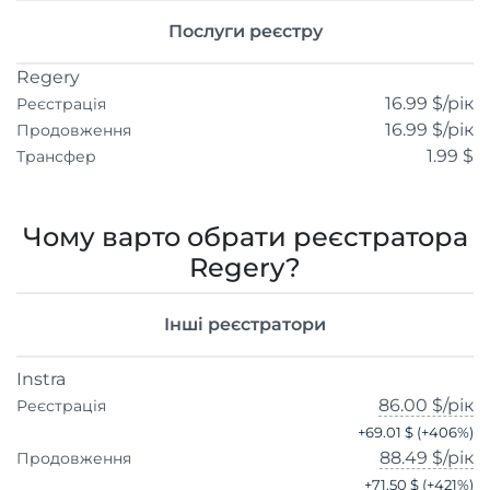
Послуги реєстру
Regery
16.99 $
/рік
Реєстрація
16.99 $
/рік
Продовження
1.99 $
Трансфер
Чому варто обрати реєстратора
Regery?
Інші реєстратори
Instra
86.00 $
/рік
Реєстрація
+
69.01 $
(+
406
%)
88.49 $
/рік
Продовження
+
71.50 $
(+
421
%)