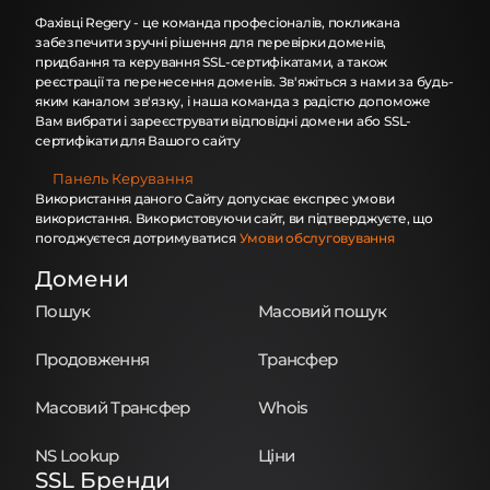
Фахівці Regery - це команда професіоналів, покликана
забезпечити зручні рішення для перевірки доменів,
придбання та керування SSL-сертифікатами, а також
реєстрації та перенесення доменів. Зв'яжіться з нами за будь-
яким каналом зв'язку, і наша команда з радістю допоможе
Вам вибрати і зареєструвати відповідні домени або SSL-
сертифікати для Вашого сайту
Панель Керування
Використання даного Сайту допускає експрес умови
використання. Використовуючи сайт, ви підтверджуєте, що
погоджуєтеся дотримуватися
Умови обслуговування
Домени
Пошук
Масовий пошук
Продовження
Трансфер
Масовий Трансфер
Whois
NS Lookup
Ціни
SSL Бренди