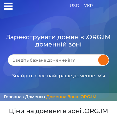
USD
УКР
Зареєструвати домен в .ORG.IM
доменній зоні
Знайдіть своє найкраще доменне ім'я
Головна
›
Домени
›
Доменна Зона .ORG.IM
Ціни на домени в зоні .ORG.IM