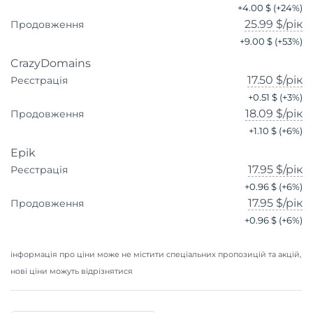
+
4.00 $
(+
24
%)
25.99 $
/рік
Продовження
+
9.00 $
(+
53
%)
CrazyDomains
17.50 $
/рік
Реєстрація
+
0.51 $
(+
3
%)
18.09 $
/рік
Продовження
+
1.10 $
(+
6
%)
Epik
17.95 $
/рік
Реєстрація
+
0.96 $
(+
6
%)
17.95 $
/рік
Продовження
+
0.96 $
(+
6
%)
інформація про ціни може не містити спеціальних пропозицій та акцій,
нові ціни можуть відрізнятися