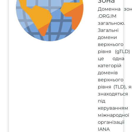
зона
Доменна зо
.ORG.IM 
загальною.
Загальні
домени
верхнього
рівня (gTLD)
це одна 
категорій
доменів
верхнього
рівня (TLD), я
знаходяться
під
керуванням
міжнародної
організації
IANA