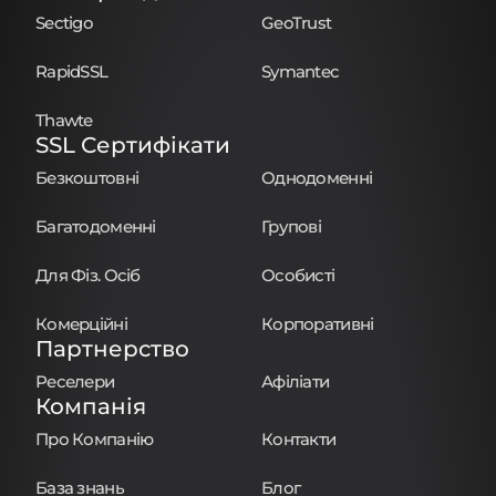
Sectigo
GeoTrust
RapidSSL
Symantec
Thawte
SSL Сертифікати
Безкоштовні
Однодоменні
Багатодоменні
Групові
Для Фіз. Осіб
Особисті
Комерційні
Корпоративні
Партнерство
Реселери
Афіліати
Компанія
Про Компанію
Контакти
База знань
Блог