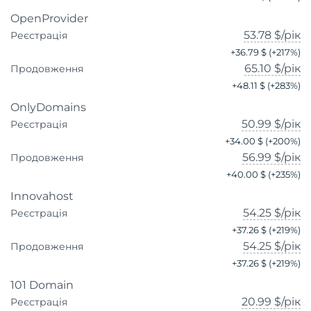
OpenProvider
53.78 $
/рік
Реєстрація
+
36.79 $
(+
217
%)
65.10 $
/рік
Продовження
+
48.11 $
(+
283
%)
OnlyDomains
50.99 $
/рік
Реєстрація
+
34.00 $
(+
200
%)
56.99 $
/рік
Продовження
+
40.00 $
(+
235
%)
Innovahost
54.25 $
/рік
Реєстрація
+
37.26 $
(+
219
%)
54.25 $
/рік
Продовження
+
37.26 $
(+
219
%)
101 Domain
20.99 $
/рік
Реєстрація