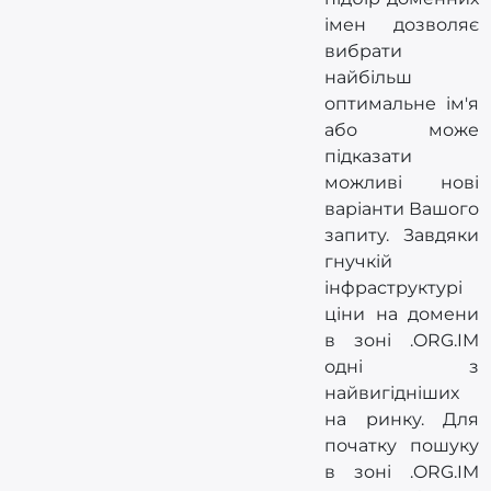
імен дозволяє
вибрати
найбільш
оптимальне ім'я
або може
підказати
можливі нові
варіанти Вашого
запиту. Завдяки
гнучкій
інфраструктурі
ціни на домени
в зоні .ORG.IM
одні з
найвигідніших
на ринку. Для
початку пошуку
в зоні .ORG.IM