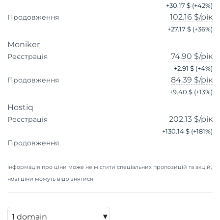
+
30.17 $
(+
42
%)
102.16 $
/рік
Продовження
+
27.17 $
(+
36
%)
Moniker
74.90 $
/рік
Реєстрація
+
2.91 $
(+
4
%)
84.39 $
/рік
Продовження
+
9.40 $
(+
13
%)
Hostiq
202.13 $
/рік
Реєстрація
+
130.14 $
(+
181
%)
Продовження
інформація про ціни може не містити спеціальних пропозицій та акцій,
нові ціни можуть відрізнятися
▾