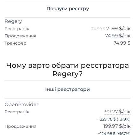
Послуги реєстру
Regery
71.99 $
/рік
Реєстрація
74.99 $
74.99 $
/рік
Продовження
74.99 $
Трансфер
Чому варто обрати реєстратора
Regery?
Інші реєстратори
OpenProvider
301.77 $
/рік
Реєстрація
+
229.78 $
(+
319
%)
199.97 $
/рік
Продовження
+
124.98 $
(+
167
%)