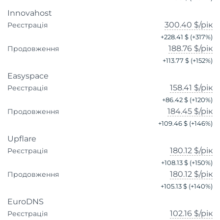
Innovahost
300.40 $
/рік
Реєстрація
+
228.41 $
(+
317
%)
188.76 $
/рік
Продовження
+
113.77 $
(+
152
%)
Easyspace
158.41 $
/рік
Реєстрація
+
86.42 $
(+
120
%)
184.45 $
/рік
Продовження
+
109.46 $
(+
146
%)
Upflare
180.12 $
/рік
Реєстрація
+
108.13 $
(+
150
%)
180.12 $
/рік
Продовження
+
105.13 $
(+
140
%)
EuroDNS
102.16 $
/рік
Реєстрація