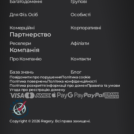
Багатодоменні
Групові
Для Фіз. Осіб
Особисті
Комерційні
Корпоративні
Партнерство
Реселери
Афіліати
Компанія
Про Компанію
Контакти
База знань
Блог
Повідомити про порушення
Політика cookie
Політика повернень
Політика конфіденційності
Політика розкриття інформації про домен
Правила та умови
Угода про реєстрацію домену
Copyright © 2026 Regery. Всі права захищені.