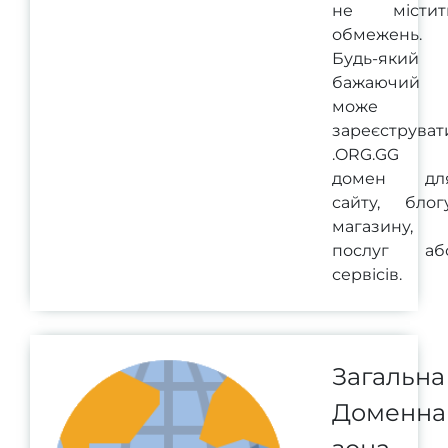
не містит
обмежень.
Будь-який
бажаючий
може
зареєструват
.ORG.GG
домен дл
сайту, блогу
магазину,
послуг аб
сервісів.
Загальна
Доменна