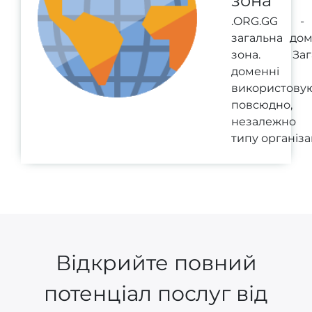
зона
.ORG.GG 
загальна до
зона. Зага
доменні 
використову
повсюдно,
незалежно
типу організац
Відкрийте повний
потенціал послуг від