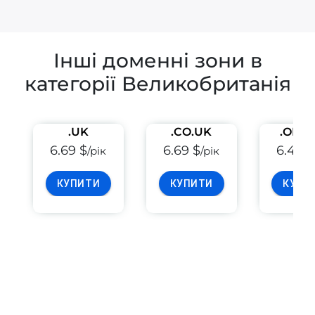
Інші доменні зони в
категорії Великобританія
.UK
.CO.UK
.ORG
6.69 $
6.69 $
6.49 $
/рік
/рік
КУПИТИ
КУПИТИ
КУПИ