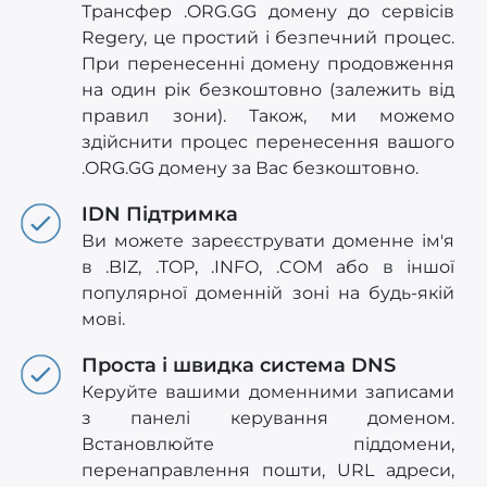
Трансфер .ORG.GG домену до сервісів
Regery, це простий і безпечний процес.
При перенесенні домену продовження
на один рік безкоштовно (залежить від
правил зони). Також, ми можемо
здійснити процес перенесення вашого
.ORG.GG домену за Вас безкоштовно.
IDN Підтримка
Ви можете зареєструвати доменне ім'я
в .BIZ, .TOP, .INFO, .COM або в іншої
популярної доменній зоні на будь-якій
мові.
Проста і швидка система DNS
Керуйте вашими доменними записами
з панелі керування доменом.
Встановлюйте піддомени,
перенаправлення пошти, URL адреси,