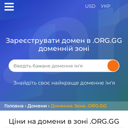
USD
УКР
Зареєструвати домен в .ORG.GG
доменній зоні
Знайдіть своє найкраще доменне ім'я
Головна
›
Домени
›
Доменна Зона .ORG.GG
Ціни на домени в зоні .ORG.GG