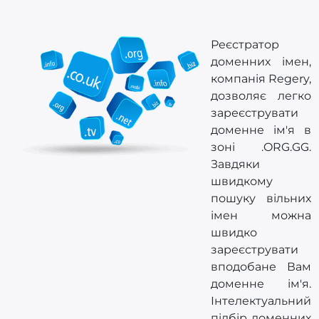
Реєстратор
доменних імен,
компанія Regery,
дозволяє легко
зареєструвати
доменне ім'я в
зоні .ORG.GG.
Завдяки
швидкому
пошуку вільних
імен можна
швидко
зареєструвати
вподобане Вам
доменне ім'я.
Інтелектуальний
підбір доменних