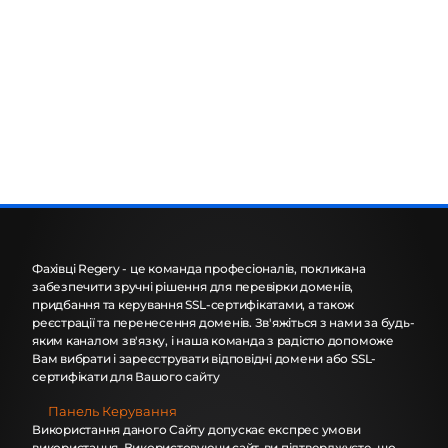
Фахівці Regery - це команда професіоналів, покликана
забезпечити зручні рішення для перевірки доменів,
придбання та керування SSL-сертифікатами, а також
реєстрації та перенесення доменів. Зв'яжіться з нами за будь-
яким каналом зв'язку, і наша команда з радістю допоможе
Вам вибрати і зареєструвати відповідні домени або SSL-
сертифікати для Вашого сайту
Панель Керування
Використання даного Сайту допускає експрес умови
використання. Використовуючи сайт, ви підтверджуєте, що