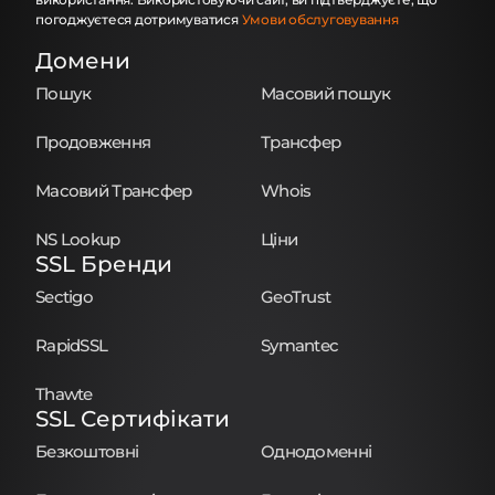
погоджуєтеся дотримуватися
Умови обслуговування
Домени
Пошук
Масовий пошук
Продовження
Трансфер
Масовий Трансфер
Whois
NS Lookup
Ціни
SSL Бренди
Sectigo
GeoTrust
RapidSSL
Symantec
Thawte
SSL Сертифікати
Безкоштовні
Однодоменні