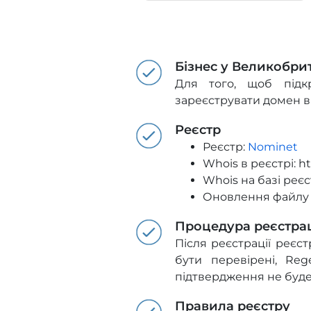
Бізнес у Великобрит
Для того, щоб підкр
зареєструвати домен в
Реєстр
Реєстр:
Nominet
Whois в реєстрі: h
Whois на базі реєс
Оновлення файлу з
Процедура реєстрац
Після реєстрації реєс
бути перевірені, Re
підтвердження не буде 
Правила реєстру