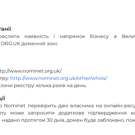
анії
еслити наявність і напрямок бізнесу в Велик
 ORG.UK доменній зоні.
ttp://www.nominet.org.uk/
тру:
http://www.nominet.org.uk/other/whois/
они реєстру: кілька разів на день.
ії
тр Nominet перевірить дані власника на онлайн-рес
gery може запросити додаткове підтвердження к
надано протягом 30 днів, домен буде заблокано, поки