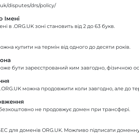
uk/disputes/drs/policy/
 Імені
і в .ORG.UK зоні становить від 2 до 63 букв.
ожна купити на термін від одного до десяти років.
Зона
може бути зареєстрований ким завгодно, фізичною о
ння
 .ORG.UK можна продовжити коли завгодно, але до те
овження
безкоштовно не продовжує домен при трансфері.
EC для доменів ORG.UK. Можливо підписати доменну 