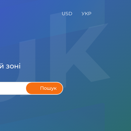
.u
USD
УКР
й зоні
Пошук