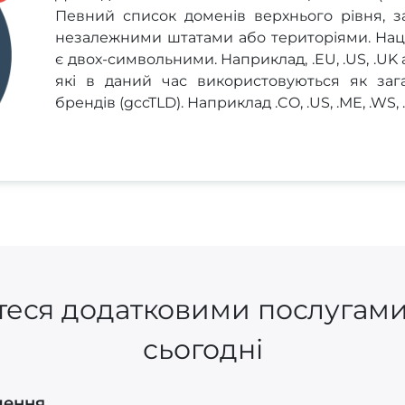
Певний список доменів верхнього рівня, з
незалежними штатами або територіями. Наці
є двох-символьними. Наприклад, .EU, .US, .UK а
які в даний час використовуються як заг
брендів (gccTLD). Наприклад .CO, .US, .ME, .WS, .
еся додатковими послугами
сьогодні
лення