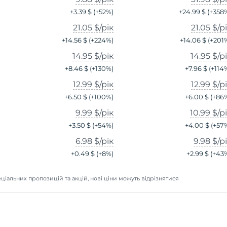
+
3.39 $
(+
52
%)
+
24.99 $
(+
358
21.05 $
/рік
21.05 $
/р
+
14.56 $
(+
224
%)
+
14.06 $
(+
201
14.95 $
/рік
14.95 $
/р
+
8.46 $
(+
130
%)
+
7.96 $
(+
114
12.99 $
/рік
12.99 $
/р
+
6.50 $
(+
100
%)
+
6.00 $
(+
86
9.99 $
/рік
10.99 $
/р
+
3.50 $
(+
54
%)
+
4.00 $
(+
57
6.98 $
/рік
9.98 $
/р
+
0.49 $
(+
8
%)
+
2.99 $
(+
43
ціальних пропозицій та акцій, нові ціни можуть відрізнятися