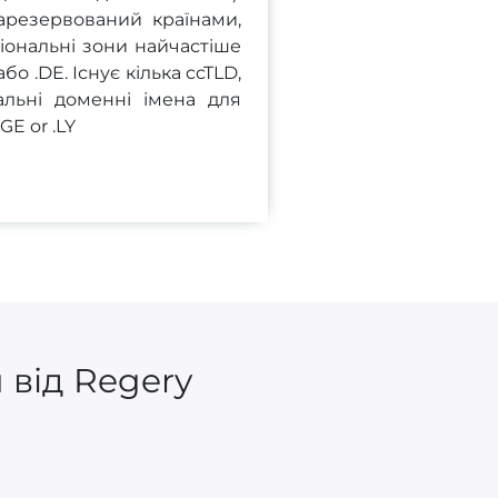
арезервований країнами,
ональні зони найчастіше
бо .DE. Існує кілька ccTLD,
альні доменні імена для
GE or .LY
 від Regery