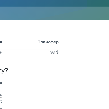
я
Трансфер
ік
1.99 $
ry?
я
ік
%)
ік