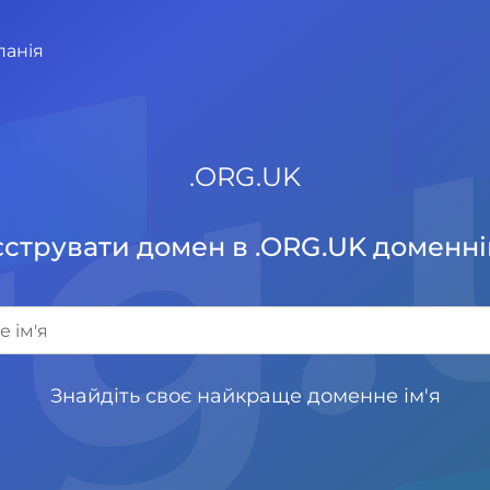
rg
панія
.
ORG.UK
струвати домен в .ORG.UK доменні
Знайдіть своє найкраще доменне ім'я