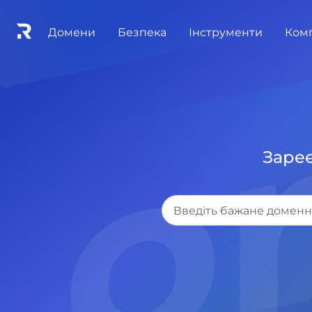
.o
Домени
Безпека
Інструменти
Ком
Зареє