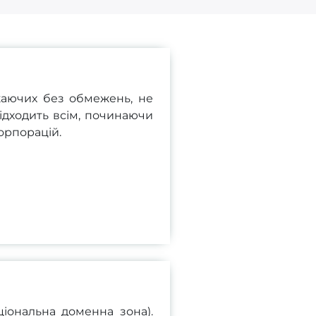
жаючих без обмежень, не
ідходить всім, починаючи
корпорацій.
іональна доменна зона).