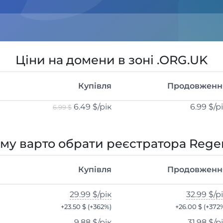
Ціни на домени в зоні .ORG.UK
Купівля
Продовженн
6.49 $
/рік
6.99 $
/р
6.99 $
му варто обрати реєстратора Rege
Купівля
Продовженн
29.99 $
/рік
32.99 $
/р
+
23.50 $
(+
362
%)
+
26.00 $
(+
372
9.88 $
/рік
31.98 $
/р