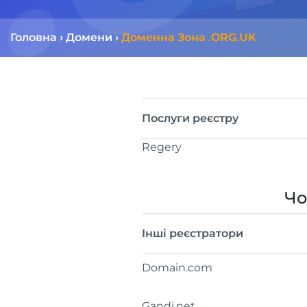
Головна
›
Домени
›
Доменна Зона .ORG.UK
Послуги реєстру
Regery
Чо
Інші реєстратори
Domain.com
Gandi.net