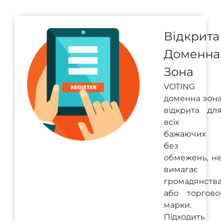
Відкрита
Доменна
Зона
VOTING
доменна зон
відкрита дл
всіх
бажаючих
без
обмежень, н
вимагає
громадянств
або торгово
марки.
Підходить