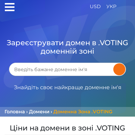
USD
УКР
Зареєструвати домен в .VOTING
доменній зоні
Знайдіть своє найкраще доменне ім'я
Головна
›
Домени
›
Доменна Зона .VOTING
Ціни на домени в зоні .VOTING