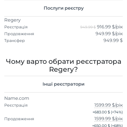
Послуги реєстру
Regery
916.99 $
/рік
Реєстрація
949.99 $
949.99 $
/рік
Продовження
949.99 $
Трансфер
Чому варто обрати реєстратора
Regery?
Інші реєстратори
Name.com
1599.99 $
/рік
Реєстрація
+
683.00 $
(+
74
%)
1599.99 $
/рік
Продовження
+
650.00 $
(+
68
%)