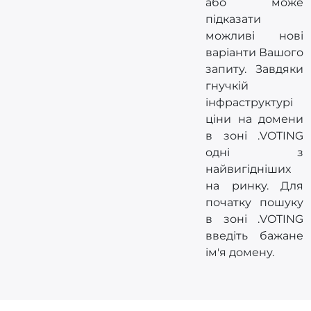
або може
підказати
можливі нові
варіанти Вашого
запиту. Завдяки
гнучкій
інфраструктурі
ціни на домени
в зоні .VOTING
одні з
найвигідніших
на ринку. Для
початку пошуку
в зоні .VOTING
введіть бажане
ім'я домену.