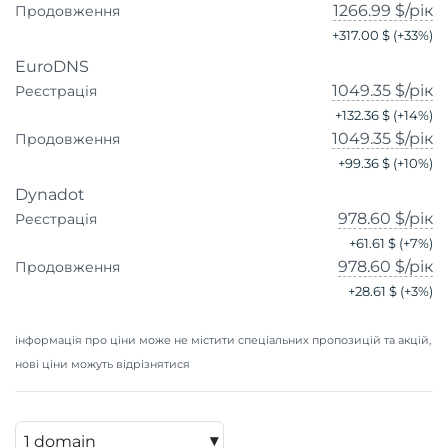
1266.99 $
/рік
Продовження
+
317.00 $
(+
33
%)
EuroDNS
1049.35 $
/рік
Реєстрація
+
132.36 $
(+
14
%)
1049.35 $
/рік
Продовження
+
99.36 $
(+
10
%)
Dynadot
978.60 $
/рік
Реєстрація
+
61.61 $
(+
7
%)
978.60 $
/рік
Продовження
+
28.61 $
(+
3
%)
інформація про ціни може не містити спеціальних пропозицій та акцій,
нові ціни можуть відрізнятися
▾