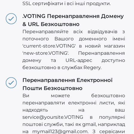
SSL сертифікати і всі інші продукти.
.VOTING Перенаправлення Домену
& URL Безкоштовно
Перенаправляйте всіх відвідувачів з
поточного Вашого доменного імені
'current-store.VOTING' в новий магазин
'new-store.VOTING'. Перенаправлення
домену та URL-адрес доступно
безкоштовно в службах Regery.
Перенаправлення Електронної
Пошти Безкоштовно
Ви можете безкоштовно
перенаправляти електронні листи, які
надходять на ваш
service@yoursite.VOTING
в популярні
поштові служби, такі як gmail, наприклад
на
mymail123@gmail.com
. З сервісами