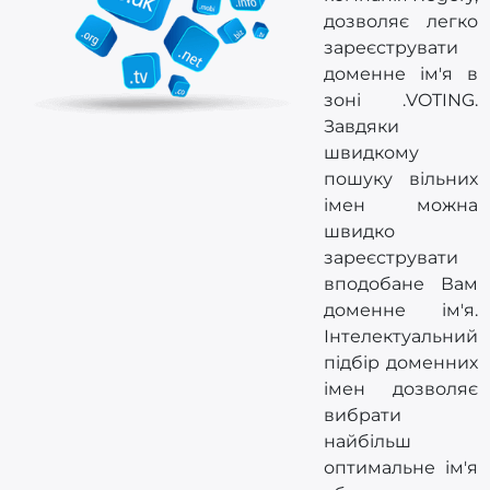
дозволяє легко
зареєструвати
доменне ім'я в
зоні .VOTING.
Завдяки
швидкому
пошуку вільних
імен можна
швидко
зареєструвати
вподобане Вам
доменне ім'я.
Інтелектуальний
підбір доменних
імен дозволяє
вибрати
найбільш
оптимальне ім'я