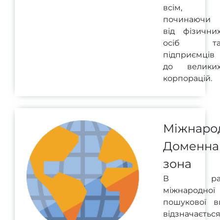
всім,
починаючи
від фізични
осіб т
підприємців
до велики
корпорацій.
Міжнаро
Доменна
зона
В рам
міжнародної
пошукової в
відзначаєтьс