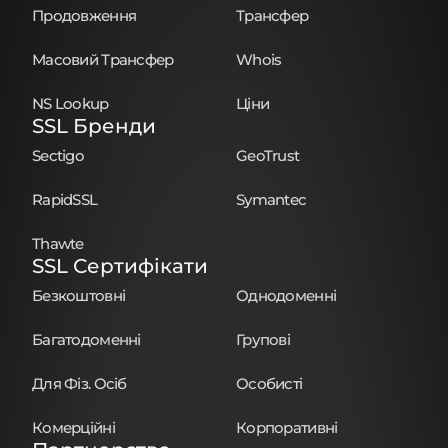
Продовження
Трансфер
Масовий Трансфер
Whois
NS Lookup
Ціни
SSL Бренди
Sectigo
GeoTrust
RapidSSL
Symantec
Thawte
SSL Сертифікати
Безкоштовні
Однодоменні
Багатодоменні
Групові
Для Фіз. Осіб
Особисті
Комерційні
Корпоративні