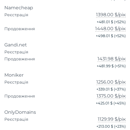
Namecheap
1398.00 $
/рік
Реєстрація
+
481.01 $
(+
52
%)
1448.00 $
/рік
Продовження
+
498.01 $
(+
52
%)
Gandi.net
Реєстрація
1431.98 $
/рік
Продовження
+
481.99 $
(+
51
%)
Moniker
1256.00 $
/рік
Реєстрація
+
339.01 $
(+
37
%)
1375.00 $
/рік
Продовження
+
425.01 $
(+
45
%)
OnlyDomains
1129.99 $
/рік
Реєстрація
+
213.00 $
(+
23
%)