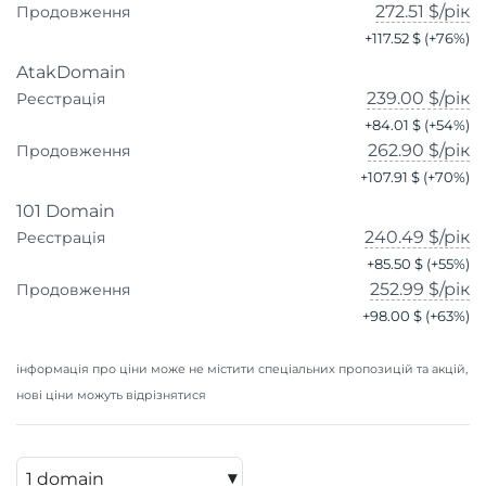
272.51 $
/рік
Продовження
+
117.52 $
(+
76
%)
AtakDomain
239.00 $
/рік
Реєстрація
+
84.01 $
(+
54
%)
262.90 $
/рік
Продовження
+
107.91 $
(+
70
%)
101 Domain
240.49 $
/рік
Реєстрація
+
85.50 $
(+
55
%)
252.99 $
/рік
Продовження
+
98.00 $
(+
63
%)
інформація про ціни може не містити спеціальних пропозицій та акцій,
нові ціни можуть відрізнятися
▾