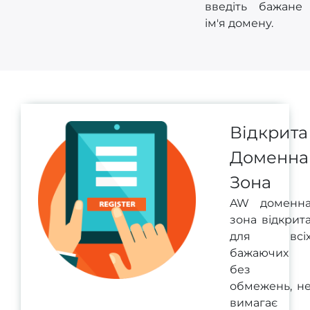
введіть бажане
ім'я домену.
Відкрита
Доменна
Зона
AW доменн
зона відкрит
для всі
бажаючих
без
обмежень, н
вимагає