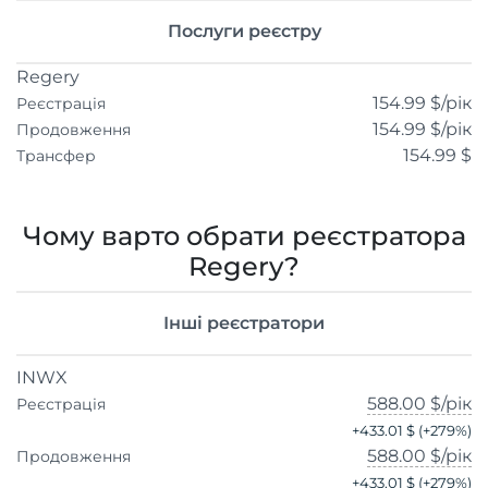
Послуги реєстру
Regery
154.99 $
/рік
Реєстрація
154.99 $
/рік
Продовження
154.99 $
Трансфер
Чому варто обрати реєстратора
Regery?
Інші реєстратори
INWX
588.00 $
/рік
Реєстрація
+
433.01 $
(+
279
%)
588.00 $
/рік
Продовження
+
433.01 $
(+
279
%)