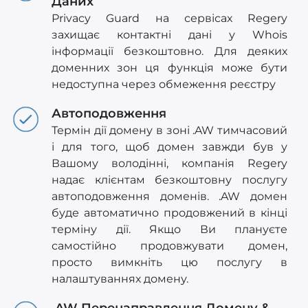
Даних
Privacy Guard на сервісах Regery
захищає контактні дані у Whois
інформації безкоштовно. Для деяких
доменних зон ця функція може бути
недоступна через обмеження реєстру
Автоподовження
Термін дії домену в зоні .AW тимчасовий
і для того, щоб домен завжди був у
Вашому володінні, компанія Regery
надає клієнтам безкоштовну послугу
автоподовження доменів. .AW домен
буде автоматично продовжений в кінці
терміну дії. Якщо Ви плануєте
самостійно продовжувати домен,
просто вимкніть цю послугу в
налаштуваннях домену.
.AW Перенаправлення Домену &