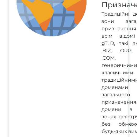
Признач
Традиційні д
зони загал
призначенн
всім відом
gTLD, такі я
.BIZ, .ORG, 
.COM, з
генеричними
класичним
традиційним
доменами
загального
призначенн
домени в 
зонах реєстр
без обмеж
будь-яких вим