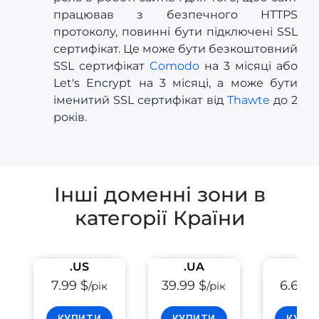
працював з безпечного HTTPS
протоколу, повинні бути підключені SSL
сертифікат. Це може бути безкоштовний
SSL сертифікат
Comodo
на 3 місяці або
Let's Encrypt на 3 місяці, а може бути
іменитий SSL сертифікат від
Thawte
до 2
років.
Інші доменні зони в
категорії Країни
.US
.UA
.EU
7.99 $
39.99 $
6.69 $
/рік
/рік