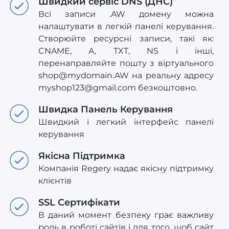
Швидкий сервіс DNS (ДНС)
Всі записи .AW домену можна
налаштувати в легкій панелі керування.
Створюйте ресурсні записи, такі як:
CNAME, A, TXT, NS і інші,
перенаправляйте пошту з віртуального
shop@mydomain.AW
на реальну адресу
myshop123@gmail.com
безкоштовно.
Швидка Панель Керування
Швидкий і легкий інтерфейс панелі
керування
Якісна Підтримка
Компанія Regery надає якісну підтримку
клієнтів
SSL Сертифікати
В даний момент безпеку грає важливу
роль в роботі сайтів і для того, щоб сайт