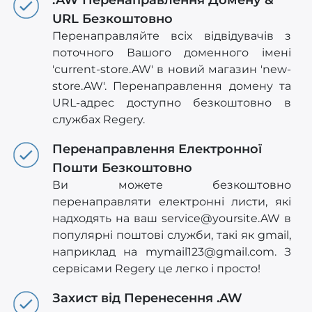
URL Безкоштовно
Перенаправляйте всіх відвідувачів з
поточного Вашого доменного імені
'current-store.AW' в новий магазин 'new-
store.AW'. Перенаправлення домену та
URL-адрес доступно безкоштовно в
службах Regery.
Перенаправлення Електронної
Пошти Безкоштовно
Ви можете безкоштовно
перенаправляти електронні листи, які
надходять на ваш
service@yoursite.AW
в
популярні поштові служби, такі як gmail,
наприклад на
mymail123@gmail.com
. З
сервісами Regery це легко і просто!
Захист від Перенесення .AW