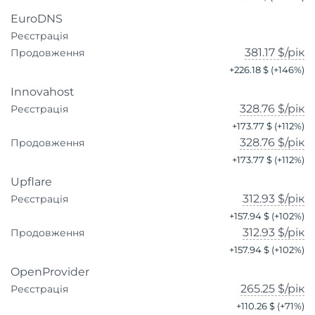
EuroDNS
Реєстрація
381.17 $
/рік
Продовження
+
226.18 $
(+
146
%)
Innovahost
328.76 $
/рік
Реєстрація
+
173.77 $
(+
112
%)
328.76 $
/рік
Продовження
+
173.77 $
(+
112
%)
Upflare
312.93 $
/рік
Реєстрація
+
157.94 $
(+
102
%)
312.93 $
/рік
Продовження
+
157.94 $
(+
102
%)
OpenProvider
265.25 $
/рік
Реєстрація
+
110.26 $
(+
71
%)