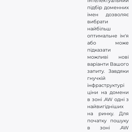
Інтелектуальний
підбір доменних
імен дозволяє
вибрати
найбільш
оптимальне ім'я
або може
підказати
можливі нові
варіанти Вашого
запиту. Завдяки
гнучкій
інфраструктурі
ціни на домени
в зоні .AW одні з
найвигідніших
на ринку. Для
початку пошуку
в зоні .AW