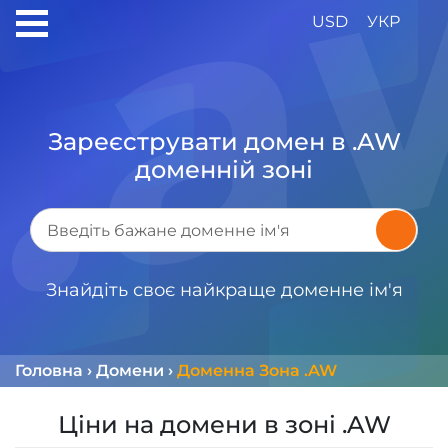
USD
УКР
Зареєструвати домен в .AW
доменній зоні
Знайдіть своє найкраще доменне ім'я
Головна
›
Домени
›
Доменна Зона .AW
Ціни на домени в зоні .AW