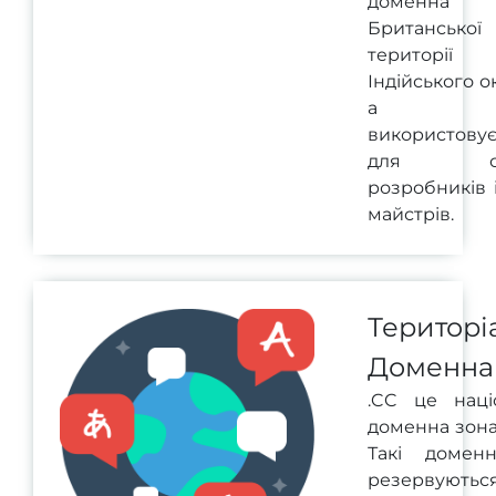
доменна 
Британської
території
Індійського о
а
використовує
для сай
розробників 
майстрів.
Територі
Доменна
.CC це наці
доменна зона 
Такі домен
резервуютьс