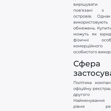
вирішувати 
пов'язані з 
островів. Одна
використову
обмежень. Купит
можуть як юриди
фізичні ос
комерційн
особистого викор
Сфера
застосу
Політика компані
офіційну реєстра
другого 
Найменування
рівня реєст