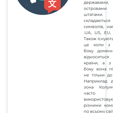
державами,
островам
штатами.
складаються
символів, на
.UA, .US, .EU,
Також існуют
це коли з 
боку домен
відносит
країни, а з
боку вона пі
не тільки до
Наприклад 
зона Колум
часто
використовує
різними ком
по всьому світ