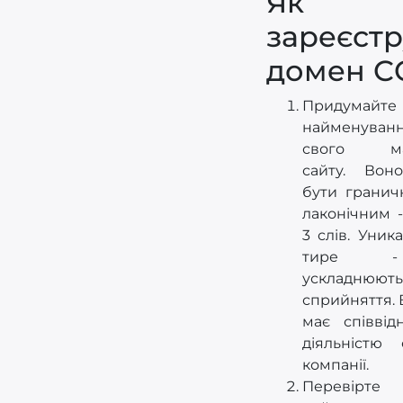
Як
зареєстр
домен C
Придумайте
найменув
свого май
сайту. Вон
бути гранич
лаконічним 
3 слів. Уник
тире 
ускладнюють
сприйняття. В 
має співвід
діяльністю
компанії.
Перевірте