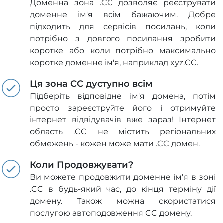
Доменна зона .CC дозволяє реєструвати
доменне ім'я всім бажаючим. Добре
підходить для сервісів посилань, коли
потрібно з довгого посилання зробити
коротке або коли потрібно максимально
коротке доменне ім'я, наприклад xyz.CC.
Ця зона CC дуступно всім
Підберіть відповідне ім'я домена, потім
просто зареєструйте його і отримуйте
інтернет відвідувачів вже зараз! Інтернет
область .CC не містить регіональних
обмежень - кожен може мати .CC домен.
Коли Продовжувати?
Ви можете продовжити доменне ім'я в зоні
.CC в будь-який час, до кінця терміну дії
домену. Також можна скористатися
послугою автоподовження CC домену.