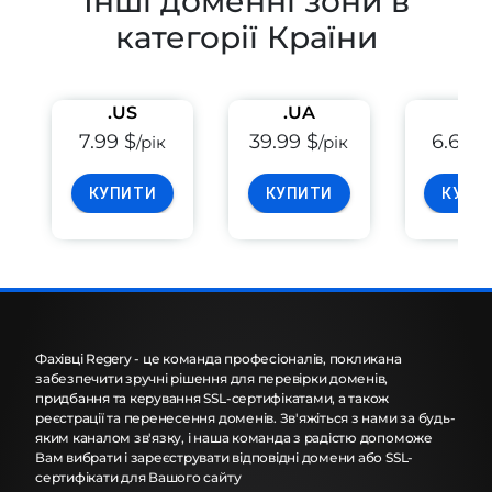
Інші доменні зони в
категорії Країни
.US
.UA
.EU
7.99 $
39.99 $
6.69 $
/рік
/рік
КУПИТИ
КУПИТИ
КУПИ
Фахівці Regery - це команда професіоналів, покликана
забезпечити зручні рішення для перевірки доменів,
придбання та керування SSL-сертифікатами, а також
реєстрації та перенесення доменів. Зв'яжіться з нами за будь-
яким каналом зв'язку, і наша команда з радістю допоможе
Вам вибрати і зареєструвати відповідні домени або SSL-
сертифікати для Вашого сайту