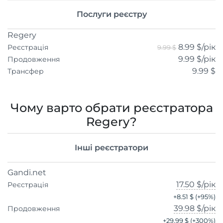
Послуги реєстру
Regery
8.99 $
/рік
Реєстрація
9.99 $
9.99 $
/рік
Продовження
9.99 $
Трансфер
Чому варто обрати реєстратора
Regery?
Інші реєстратори
Gandi.net
17.50 $
/рік
Реєстрація
+
8.51 $
(+
95
%)
39.98 $
/рік
Продовження
+
29.99 $
(+
300
%)