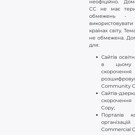
неофіційно. До
CC не має тери
обмежень - 
використовува
країнах світу. Те
не обмежена. Дом
для:
Сайтів освітн
в цьому 
скорочен
розшифрову
Community Co
Сайтів-д
скорочення 
Copy;
Порталів к
організ
Commercial 