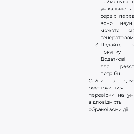
найменув
унікальні
сервіс пере
воно неуні
можете ско
генератором 
Подайте з
покупку 
Додаткові 
для реєст
потрібні.
Сайти з дом
реєструютьс
перевірки на уні
відповідніст
обраної зони дії.