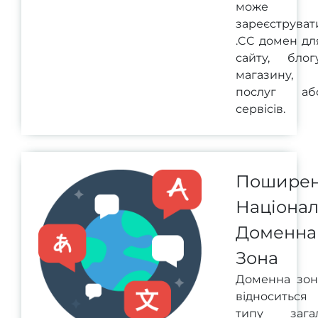
може
зареєструват
.CC домен дл
сайту, блогу
магазину,
послуг аб
сервісів.
Пошире
Націона
Доменна
Зона
Доменна зон
відноситьс
типу загал