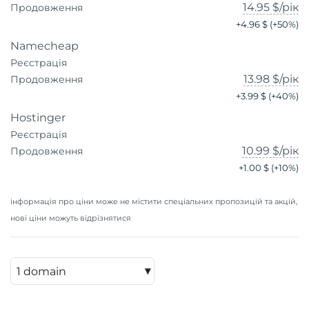
14.95 $
/рік
Продовження
+
4.96 $
(+
50
%)
Namecheap
Реєстрація
13.98 $
/рік
Продовження
+
3.99 $
(+
40
%)
Hostinger
Реєстрація
10.99 $
/рік
Продовження
+
1.00 $
(+
10
%)
інформація про ціни може не містити спеціальних пропозицій та акцій,
нові ціни можуть відрізнятися
▾