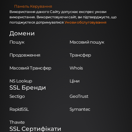
Панель Керування
Використання даного Сайту допускає експрес умови
використання. Використовуючи сайт, ви підтверджуєте, що
погоджуєтеся дотримуватися
Умови обслуговування
Домени
Пошук
Масовий пошук
Продовження
Трансфер
Масовий Трансфер
Whois
NS Lookup
Ціни
SSL Бренди
Sectigo
GeoTrust
RapidSSL
Symantec
Thawte
SSL Сертифікати