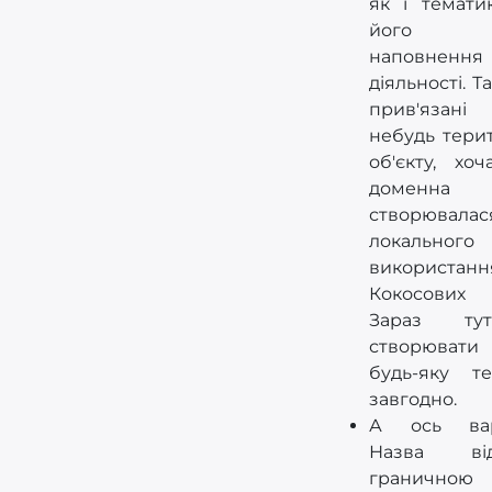
як і темати
його спе
наповнен
діяльності. Т
прив'язані
небудь тери
об'єкту, хо
доменн
створюва
локального
використ
Кокосових 
Зараз ту
створювати
будь-яку т
завгодно.
А ось варі
Назва відр
граничною