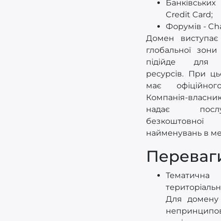
Банківських
Credit Card;
Форумів - Chat
Домен виступає
глобальної зони
підійде для 
ресурсів. При ць
має офіційного
Компанія-власн
надає пос
безкоштовної р
найменувань в ме
Переваг
Темат
територіаль
Для домену
непринципов