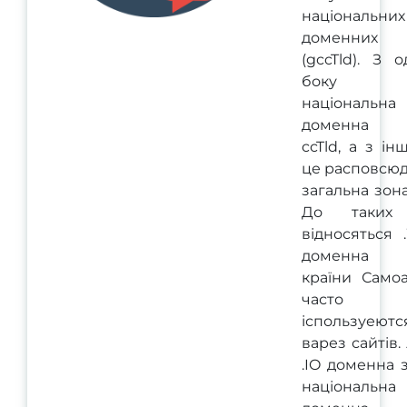
національних
доменних
(gccTld). З 
боку 
національна
доменна 
ccTld, а з ін
це расповсю
загальна зона
До таких
відносяться 
доменна 
країни Самоа
часто
іспользуеютс
варез сайтів.
.IO доменна 
національна