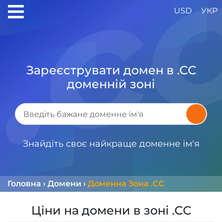
USD
УКР
Зареєструвати домен в .CC
доменній зоні
Знайдіть своє найкраще доменне ім'я
Головна
›
Домени
›
Доменна Зона .CC
Ціни на домени в зоні .CC