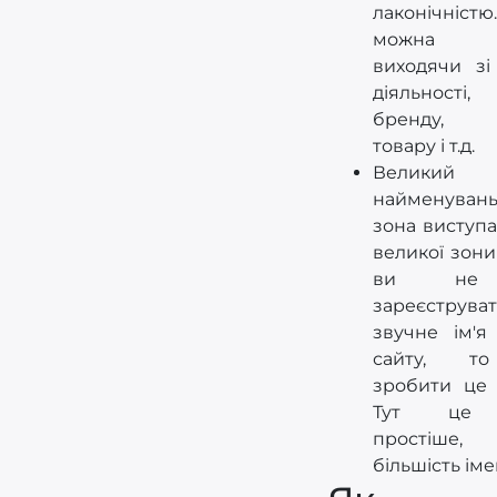
лаконічні
можна тр
виходячи зі
діяльност
бренду, п
товару і т.д.
Великий
найменуван
зона виступ
великої зон
ви не 
зареєстру
звучне ім'я
сайту, т
зробити це 
Тут це н
простіше
більшість іме