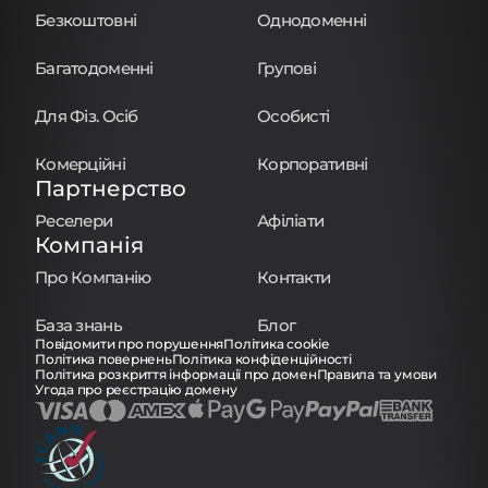
Безкоштовні
Однодоменні
Багатодоменні
Групові
Для Фіз. Осіб
Особисті
Комерційні
Корпоративні
Партнерство
Реселери
Афіліати
Компанія
Про Компанію
Контакти
База знань
Блог
Повідомити про порушення
Політика cookie
Політика повернень
Політика конфіденційності
Політика розкриття інформації про домен
Правила та умови
Угода про реєстрацію домену