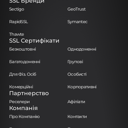
SSL Бренди
Sectigo
GeoTrust
RapidSSL
Symantec
Thawte
SSL Сертифікати
Безкоштовні
Однодоменні
Багатодоменні
Групові
Для Фіз. Осіб
Особисті
Комерційні
Корпоративні
Партнерство
Реселери
Афіліати
Компанія
Про Компанію
Контакти