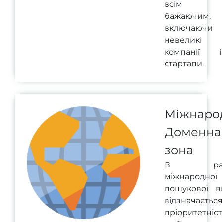
всім
бажаючим,
включаючи
невеликі
компанії і
стартапи.
Міжнаро
Доменна
зона
В рам
міжнародної
пошукової в
відзначаєтьс
пріоритетніст