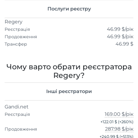
Послуги реєстру
Regery
46.99 $
/рік
Реєстрація
46.99 $
/рік
Продовження
46.99 $
Трансфер
Чому варто обрати реєстратора
Regery?
Інші реєстратори
Gandi.net
169.00 $
/рік
Реєстрація
+
122.01 $
(+
260
%)
287.98 $
/рік
Продовження
+
240.99 $
(+
513
%)