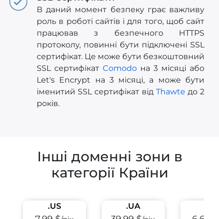
В даний момент безпеку грає важливу
роль в роботі сайтів і для того, щоб сайт
працював з безпечного HTTPS
протоколу, повинні бути підключені SSL
сертифікат. Це може бути безкоштовний
SSL сертифікат
Comodo
на 3 місяці або
Let's Encrypt на 3 місяці, а може бути
іменитий SSL сертифікат від
Thawte
до 2
років.
Інші доменні зони в
категорії Країни
.US
.UA
.EU
7.99 $
39.99 $
6.69 $