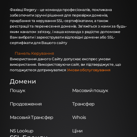
Фахівці Regery - це команда професіоналів, покликана
забезпечити зручні рішення для перевірки доменів,
придбання та керування SSL-сертифікатами, а також
реєстрації та перенесення доменів. Зв'яжіться з нами за будь-
яким каналом зв'язку, і наша команда з радістю допоможе
Вам вибрати і зареєструвати відповідні домени або SSL-
сертифікати для Вашого сайту
Панель Керування
Використання даного Сайту допускає експрес умови
використання. Використовуючи сайт, ви підтверджуєте, що
погоджуєтеся дотримуватися
Умови обслуговування
Домени
Пошук
Масовий пошук
Продовження
Трансфер
Масовий Трансфер
Whois
NS Lookup
Ціни