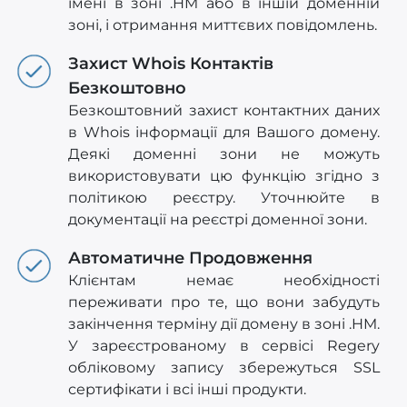
імені в зоні .HM або в іншій доменній
зоні, і отримання миттєвих повідомлень.
Захист Whois Контактів
Безкоштовно
Безкоштовний захист контактних даних
в Whois інформації для Вашого домену.
Деякі доменні зони не можуть
використовувати цю функцію згідно з
політикою реєстру. Уточнюйте в
документації на реєстрі доменної зони.
Автоматичне Продовження
Клієнтам немає необхідності
переживати про те, що вони забудуть
закінчення терміну дії домену в зоні .HM.
У зареєстрованому в сервісі Regery
обліковому запису збережуться SSL
сертифікати і всі інші продукти.