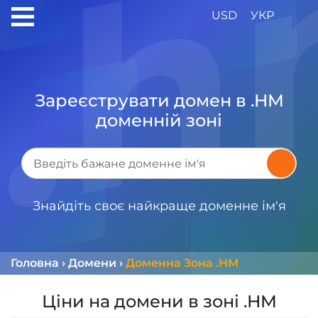
USD
УКР
Зареєструвати домен в .HM
доменній зоні
Знайдіть своє найкраще доменне ім'я
Головна
›
Домени
›
Доменна Зона .HM
Ціни на домени в зоні .HM