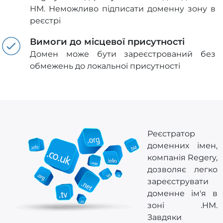
HM. Неможливо підписати доменну зону в
реєстрі
Вимоги до місцевої присутності
Домен може бути зареєстрований без
обмежень до локальної присутності
Реєстратор
доменних імен,
компанія Regery,
дозволяє легко
зареєструвати
доменне ім'я в
зоні .HM.
Завдяки