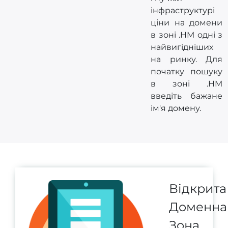
інфраструктурі
ціни на домени
в зоні .HM одні з
найвигідніших
на ринку. Для
початку пошуку
в зоні .HM
введіть бажане
ім'я домену.
Відкрита
Доменна
Зона