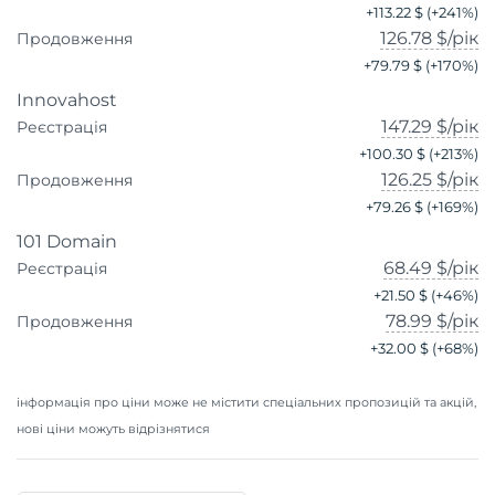
+
113.22 $
(+
241
%)
126.78 $
/рік
Продовження
+
79.79 $
(+
170
%)
Innovahost
147.29 $
/рік
Реєстрація
+
100.30 $
(+
213
%)
126.25 $
/рік
Продовження
+
79.26 $
(+
169
%)
101 Domain
68.49 $
/рік
Реєстрація
+
21.50 $
(+
46
%)
78.99 $
/рік
Продовження
+
32.00 $
(+
68
%)
інформація про ціни може не містити спеціальних пропозицій та акцій,
нові ціни можуть відрізнятися