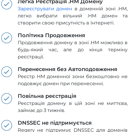
Легка Реєстрація .HM Домену
Зареєструвати домен
в доменній зоні .HM,
легко вибрати вільний .HM домен та
створити свою присутність в Інтернеті.
Політика Продовження
Продовження домену в зоні .HM можливо в
будь-який час, але до кінця терміну
реєстрації.
Перенесення без Автоподовження
Реєстр HM доменної зони безкоштовно не
подовжує домен при перенесенні.
Повільна реєстрація
Реєстрація домену в цій зоні не миттєва,
займає до 3 тижнів.
DNSSEC не підтримується
Regery не підтримує DNSSEC для доменів