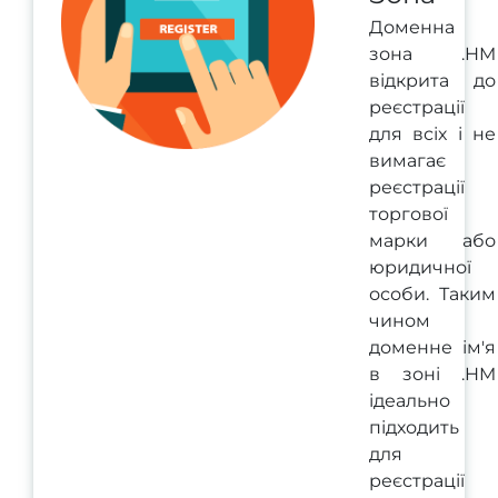
Доменна
зона .HM
відкрита до
реєстрації
для всіх і не
вимагає
реєстрації
торгової
марки або
юридичної
особи. Таким
чином
доменне ім'я
в зоні .HM
ідеально
підходить
для
реєстрації