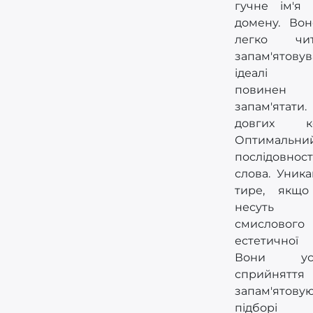
гучне ім'я
домену. Во
легко чи
запам'ятов
ідеалі ко
повине
запам'ятати
довгих кон
Оптимальн
послідовно
слова. Уник
тире, якщ
несуть 
смислов
естетичної
Вони уск
сприйняття
запам'ятову
підборі в