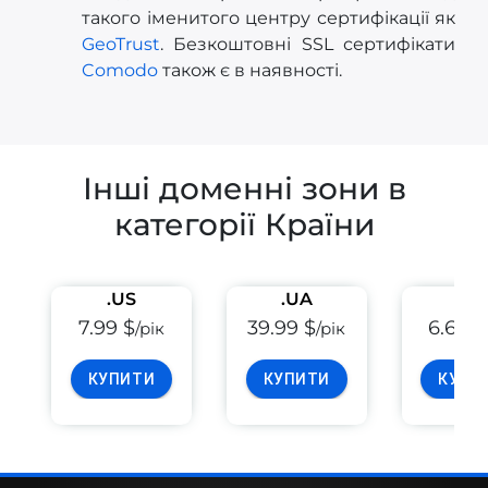
такого іменитого центру сертифікації як
GeoTrust
. Безкоштовні SSL сертифікати
Comodo
також є в наявності.
Інші доменні зони в
категорії Країни
.US
.UA
.EU
7.99 $
39.99 $
6.69 $
/рік
/рік
КУПИТИ
КУПИТИ
КУПИ