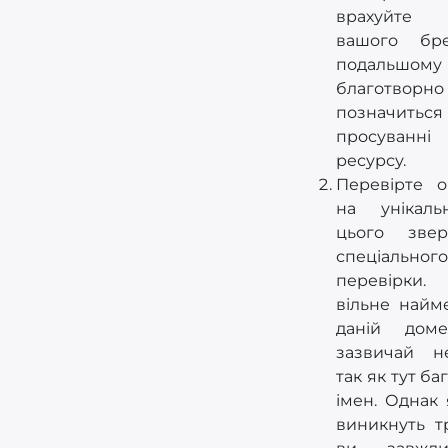
врахуйте 
вашого бр
подальш
благотворно
позначи
просуванн
ресурсу.
Перевірте о
на унікаль
цього звер
спеціально
перевірки
вільне найм
даній доме
зазвичай н
так як тут ба
імен. Однак
виникнуть т