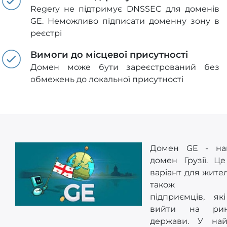
Regery не підтримує DNSSEC для доменів
GE. Неможливо підписати доменну зону в
реєстрі
Вимоги до місцевої присутності
Домен може бути зареєстрований без
обмежень до локальної присутності
Домен GE - нац
домен Грузії. Це
варіант для жител
також іно
підприємців, як
вийти на рин
держави. У най