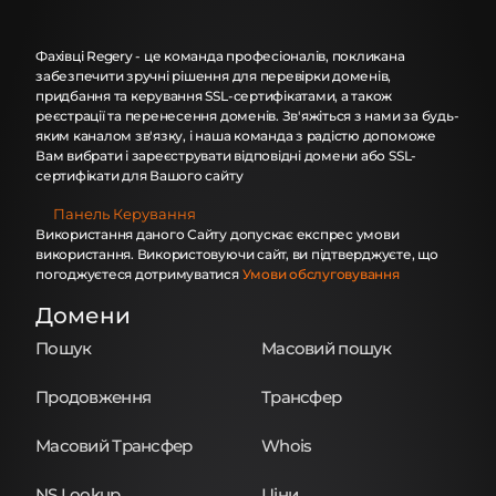
Фахівці Regery - це команда професіоналів, покликана
забезпечити зручні рішення для перевірки доменів,
придбання та керування SSL-сертифікатами, а також
реєстрації та перенесення доменів. Зв'яжіться з нами за будь-
яким каналом зв'язку, і наша команда з радістю допоможе
Вам вибрати і зареєструвати відповідні домени або SSL-
сертифікати для Вашого сайту
Панель Керування
Використання даного Сайту допускає експрес умови
використання. Використовуючи сайт, ви підтверджуєте, що
погоджуєтеся дотримуватися
Умови обслуговування
Домени
Пошук
Масовий пошук
Продовження
Трансфер
Масовий Трансфер
Whois
NS Lookup
Ціни