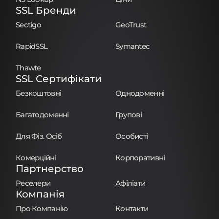
SSL Бренди
Sectigo
GeoTrust
RapidSSL
Symantec
Thawte
SSL Сертифікати
Безкоштовні
Однодоменні
Багатодоменні
Групові
Для Фіз. Осіб
Особисті
Комерційні
Корпоративні
Партнерство
Реселери
Афіліати
Компанія
Про Компанію
Контакти