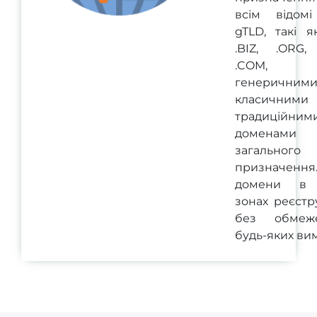
всім відом
gTLD, такі я
.BIZ, .ORG, 
.COM, з
генеричними
класичним
традиційним
доменами
загального
призначенн
домени в 
зонах реєстр
без обмеж
будь-яких вим