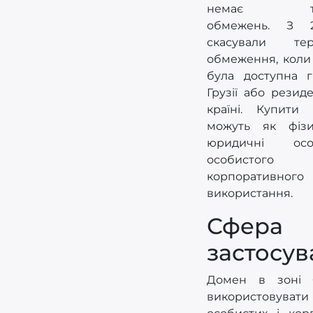
немає тем
обмежень. З 
скасували тери
обмеження, коли 
була доступна 
Грузії або резид
країні. Купити
можуть як фізи
юридичні ос
особисто
корпоративного
використання.
Сфера
застосу
Домен в зоні
використову