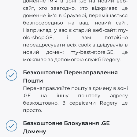
доменне ім'я в зоні .GE на новий веб-
сайт, хто завгодно, хто відкриває це
доменне ім'я в браузері, переміщається
безпосередньо на ваш новий сайт.
Наприклад, у вас є старий веб-сайт: my-
old-shop.GE, і вам потрібно
переадресувати всіх своїх відвідувачів в
новий домен: my-best-store.GE, це
можливо за допомогою служб Regery.
Безкоштовне Перенаправлення
Пошти
Перенаправляйте пошту з домену в зоні
.GE на іншу поштову адресу
безкоштовно. З сервісами Regery це
просто.
Безкоштовне Блокування .GE
Домену