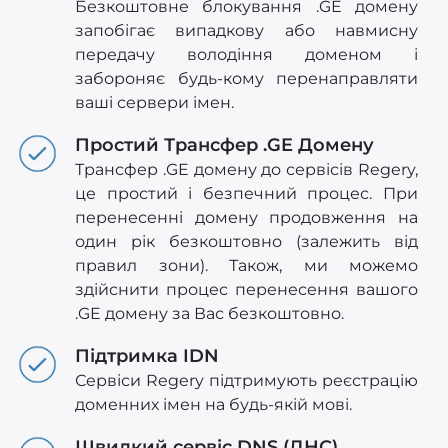
Безкоштовне блокування .GE домену
запобігає випадкову або навмисну
передачу володіння доменом і
забороняє будь-кому перенаправляти
ваші сервери імен.
Простий Трансфер .GE Домену
Трансфер .GE домену до сервісів Regery,
це простий і безпечний процес. При
перенесенні домену продовження на
один рік безкоштовно (залежить від
правил зони). Також, ми можемо
здійснити процес перенесення вашого
.GE домену за Вас безкоштовно.
Підтримка IDN
Сервіси Regery підтримують реєстрацію
доменних імен на будь-якій мові.
Швидкий сервіс DNS (ДНС)