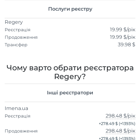
Послуги реєстру
Regery
19.99 $
/рік
Реєстрація
19.99 $
/рік
Продовження
39.98 $
Трансфер
Чому варто обрати реєстратора
Regery?
Інші реєстратори
Imena.ua
298.48 $
/рік
Реєстрація
+
278.49 $
(+
1393
%)
298.48 $
/рік
Продовження
+
278.49 $
(+
1393
%)