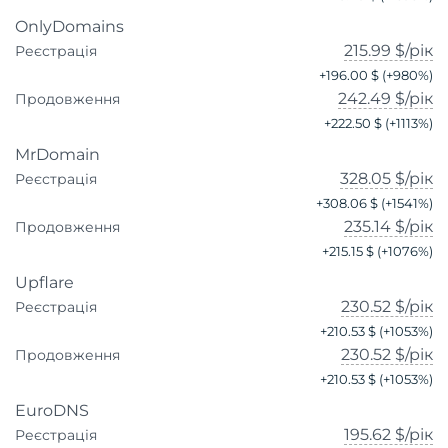
OnlyDomains
215.99 $
/рік
Реєстрація
+
196.00 $
(+
980
%)
242.49 $
/рік
Продовження
+
222.50 $
(+
1113
%)
MrDomain
328.05 $
/рік
Реєстрація
+
308.06 $
(+
1541
%)
235.14 $
/рік
Продовження
+
215.15 $
(+
1076
%)
Upflare
230.52 $
/рік
Реєстрація
+
210.53 $
(+
1053
%)
230.52 $
/рік
Продовження
+
210.53 $
(+
1053
%)
EuroDNS
195.62 $
/рік
Реєстрація