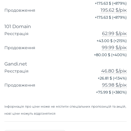
+
175.63 $
(+
879
%)
195.62 $
/рік
Продовження
+
175.63 $
(+
879
%)
101 Domain
62.99 $
/рік
Реєстрація
+
43.00 $
(+
215
%)
99.99 $
/рік
Продовження
+
80.00 $
(+
400
%)
Gandi.net
46.80 $
/рік
Реєстрація
+
26.81 $
(+
134
%)
95.98 $
/рік
Продовження
+
75.99 $
(+
380
%)
інформація про ціни може не містити спеціальних пропозицій та акцій,
нові ціни можуть відрізнятися