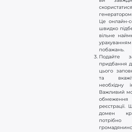
ви завжд
скористатис
генераторо
Це онлайн-с
швидко підб
вільне найм
урахуванн
побажань.
Подайте з
придбання д
цього запов
та вкаж
необхідну і
Важливий мо
обмежен
реєстрації.
домен кр
потрібн
громадянин