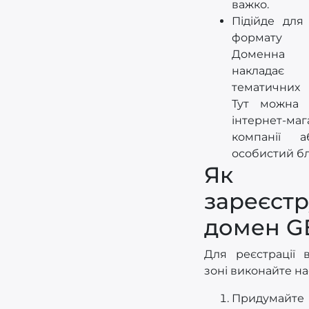
важко.
Підійде для
формату к
Доменна 
накладає
тематичних
Тут можна 
інтернет-ма
компанії а
особистий бл
Як
зареєстр
домен G
Для реєстрації 
зоні виконайте нас
Придумайте