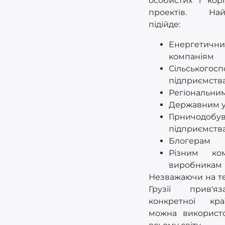
особистих і кор
проектів. Най
підійде:
Енергетичн
компаніям
Сільськогос
підприємств
Регіональни
Державним у
Гірничодобу
підприємств
Блогерам
Різним ко
виробникам
Незважаючи на те
Грузії прив'
конкретної кра
можна використ