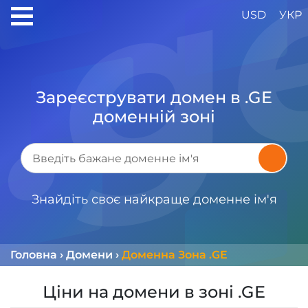
USD
УКР
Зареєструвати домен в .GE
доменній зоні
Знайдіть своє найкраще доменне ім'я
Головна
›
Домени
›
Доменна Зона .GE
Ціни на домени в зоні .GE