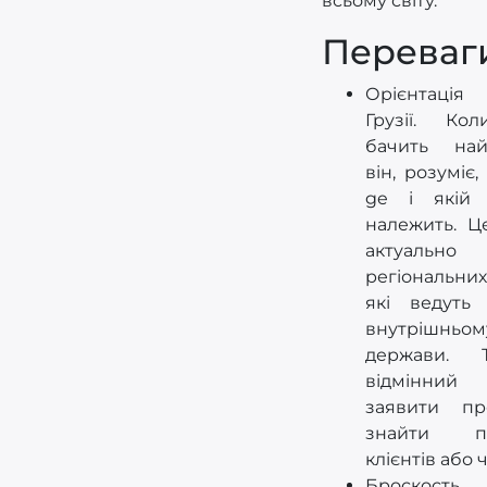
всьому світу.
Переваг
Орієнтація
Грузії. Ко
бачить най
він, розуміє
ge і якій 
належить. Ц
актуаль
регіональни
які ведуть
внутрішнь
держави. 
відмінни
заявити п
знайти по
клієнтів або ч
Броск