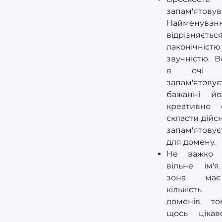
запам'ятовув
Найменуван
відрізняєтьс
лаконіч
звучністю. 
в очі і
запам'ятову
бажанні й
креативно 
скласти дійс
запам'ятову
для домену.
Не важко 
вільне ім'
зона має
кількість
доменів, т
щось ціка