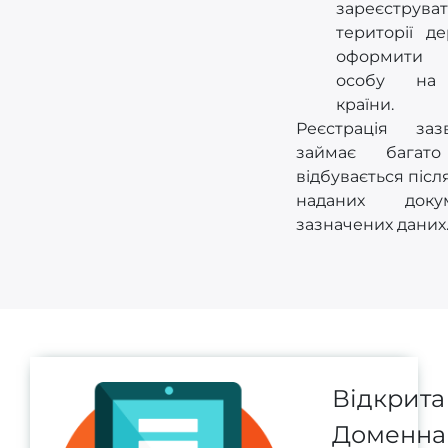
зареєстру
території д
оформити 
особу на 
країни.
Реєстрація за
займає багат
відбувається післ
наданих доку
зазначених даних
Відкрита
Доменна