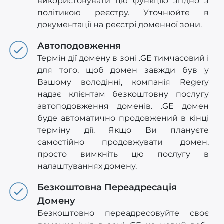
використовувати цю функцію згідно з
політикою реєстру. Уточнюйте в
документації на реєстрі доменної зони.
Автоподовження
Термін дії домену в зоні .GE тимчасовий і
для того, щоб домен завжди був у
Вашому володінні, компанія Regery
надає клієнтам безкоштовну послугу
автоподовження доменів. .GE домен
буде автоматично продовжений в кінці
терміну дії. Якщо Ви плануєте
самостійно продовжувати домен,
просто вимкніть цю послугу в
налаштуваннях домену.
Безкоштовна Переадресація
Домену
Безкоштовно переадресовуйте своє