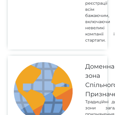
реєстрації
всім
бажаючим,
включаючи
невеликі
компанії і
стартапи.
Доменна
зона
Спільног
Признач
Традиційні д
зони загал
призначенн