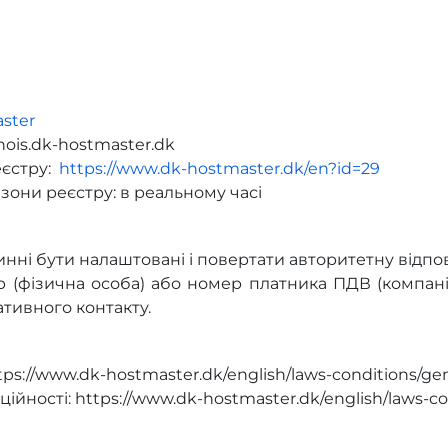
ster
hois.dk-hostmaster.dk
еєстру:
https://www.dk-hostmaster.dk/en?id=29
они реєстру: в реальному часі
нні бути налаштовані і повертати авторитетну відпов
 (фізична особа) або номер платника ПДВ (компанія
ративного контакту.
tps://www.dk-hostmaster.dk/english/laws-conditions/gen
ійності: https://www.dk-hostmaster.dk/english/laws-con