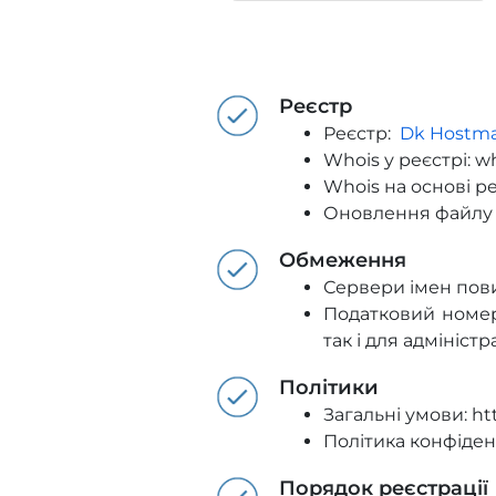
Реєстр
Реєстр:
Dk Hostma
Whois у реєстрі: w
Whois на основі р
Оновлення файлу з
Обмеження
Сервери імен пови
Податковий номер
так і для адмініст
Політики
Загальні умови: ht
Політика конфіденц
Порядок реєстрації