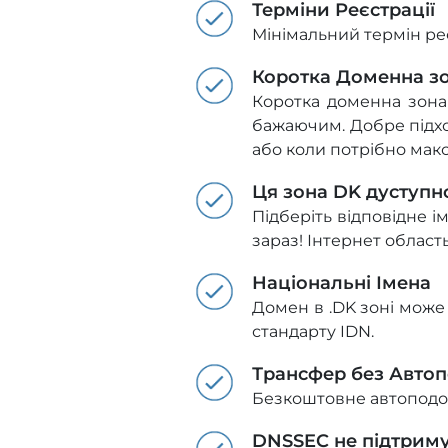
Терміни Реєстрації
Мінімальний термін реєс
Коротка Доменна з
Коротка доменна зона
бажаючим. Добре підхо
або коли потрібно макс
Ця зона DK дуступн
Підберіть відповідне і
зараз! Інтернет област
Національні Імена
Домен в .DK зоні може 
стандарту IDN.
Трансфер без Авто
Безкоштовне автоподов
DNSSEC не підтрим