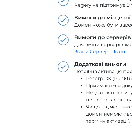
Regery не підтримує D
Вимоги до місцевої
Домен може бути зареє
Вимоги до серверів
Для зміни серверів іме
Зміни Серверів Імен
.
Додаткові вимоги
Потрібна активація пр
Реєстр DK (Punktu
Приймаються доку
Нездатність актив
не повертає плату
Якщо під час реєс
домен неможливо 
терміну активації.