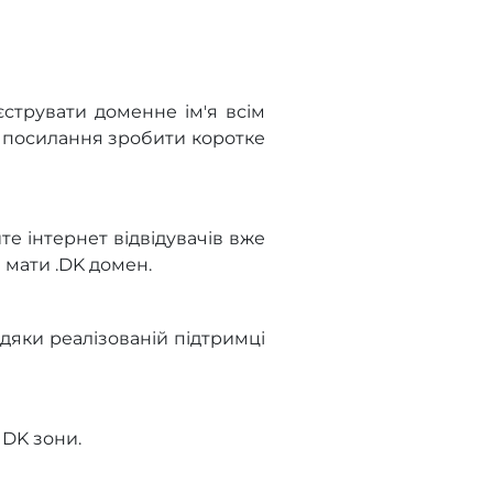
струвати доменне ім'я всім
о посилання зробити коротке
те інтернет відвідувачів вже
 мати .DK домен.
вдяки реалізованій підтримці
DK зони.