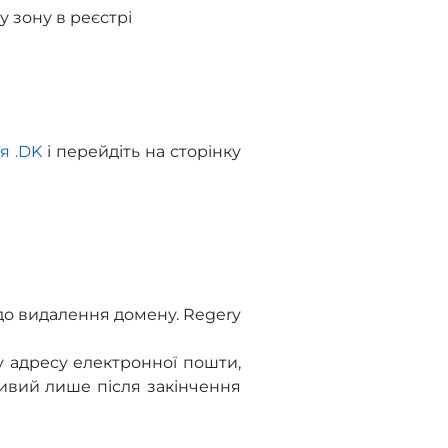
 зону в реєстрі
я .DK
і перейдіть на сторінку
до видалення домену. Regery
у адресу електронної пошти,
ивий лише після закінчення