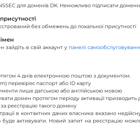
NSSEC для доменів DK. Неможливо підписати доменну
 присутності
стрований без обмежень до локальної присутності
 імен
н зайдіть в свій аккаунт у
панелі самообслуговуванн
отягом 4 днів електронною поштою з документом.
m) перевіряє паспорт або ID карту
менти лише датською або англійською мовою
увати домен протягом періоду активації призводить 
 за реєстрацію такого домену
трації в контактних даних власника вказано недійсн
буде активувати. Новий запит на реєстрацію можл