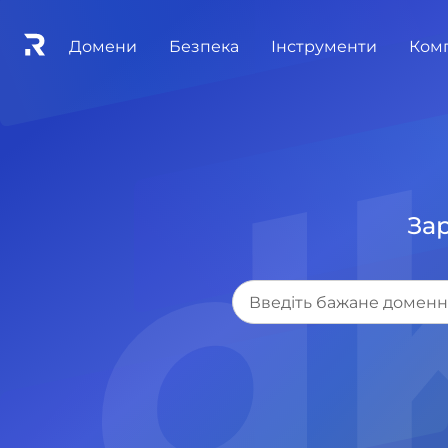
.d
Домени
Безпека
Інструменти
Ком
Зар