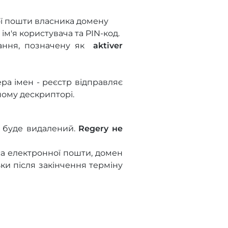
ної пошти власника домену
м'я користувача та PIN-код.
лання, позначену як
aktiver
а імен - реєстр відправляє
ному дескрипторі.
н буде видалений.
Regery не
са електронної пошти, домен
ки після закінчення терміну