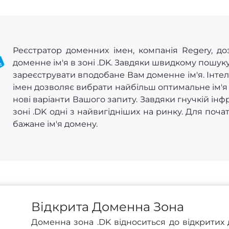
Реєстратор доменних імен, компанія Regery, до
доменне ім'я в зоні .DK. Завдяки швидкому пошук
зареєструвати вподобане Вам доменне ім'я. Інте
імен дозволяє вибрати найбільш оптимальне ім'я
нові варіанти Вашого запиту. Завдяки гнучкій інф
зоні .DK одні з найвигідніших на ринку. Для почат
бажане ім'я домену.
Відкрита Доменна Зона
Доменна зона .DK відноситься до відкритих