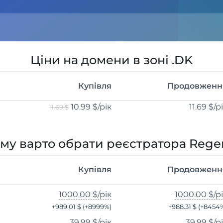
Ціни на домени в зоні .DK
Купівля
Продовженн
10.99 $
/рік
11.69 $
/р
11.69 $
му варто обрати реєстратора Rege
Купівля
Продовженн
1000.00 $
/рік
1000.00 $
/р
+
989.01 $
(+
8999
%)
+
988.31 $
(+
8454
39.99 $
/рік
39.99 $
/р