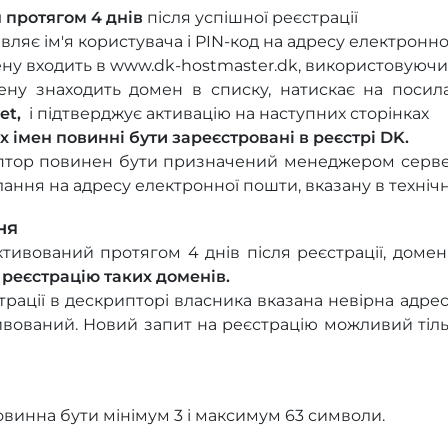
 протягом 4 днів
після успішної реєстрації
вляє ім'я користувача і PIN-код на адресу електрон
у входить в www.dk-hostmaster.dk, використовуючи і
ену знаходить домен в списку, натискає на поси
et,
і підтверджує активацію на наступних сторінках
імен повинні бути зареєстровані в реєстрі DK.
птор повинен бути призначений менеджером сервер
ання на адресу електронної пошти, вказану в техніч
ня
тивований протягом 4 днів після реєстрації, доме
 реєстрацію таких доменів.
трації в дескрипторі власника вказана невірна адре
ивований. Новий запит на реєстрацію можливий тіль
винна бути мінімум 3 і максимум 63 символи.