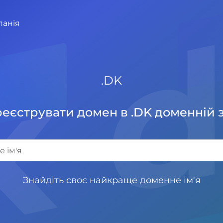
k 
панія
.
DK
еєструвати домен в .DK доменній 
Знайдіть своє найкраще доменне ім'я