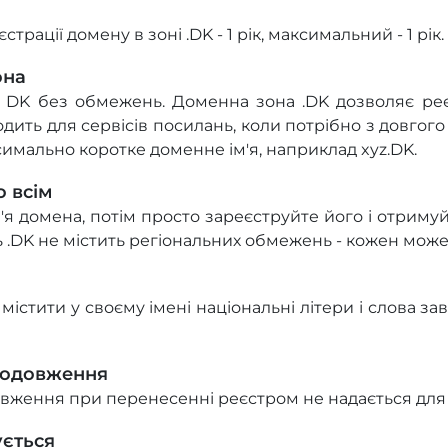
трації домену в зоні .DK - 1 рік, максимальний - 1 рік.
она
 DK без обмежень. Доменна зона .DK дозволяє реє
дить для сервісів посилань, коли потрібно з довгог
имально коротке доменне ім'я, наприклад xyz.DK.
о всім
м'я домена, потім просто зареєструйте його і отримуй
ь .DK не містить регіональних обмежень - кожен може
містити у своєму імені національні літери і слова за
подовження
ження при перенесенні реєстром не надається для 
ується