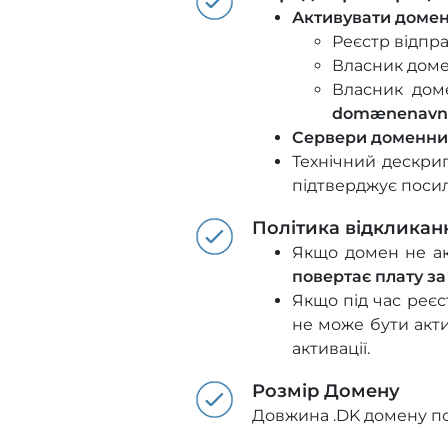
Активувати домен
Реєстр відпра
Власник домен
Власник дом
domænenavn
Сервери доменних 
Технічний дескри
підтверджує посил
Політика відкликан
Якщо домен не ак
повертає плату за
Якщо під час реєс
не може бути акт
активації.
Розмір Домену
Довжина .DK домену по