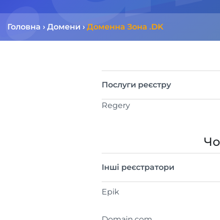
Головна
›
Домени
›
Доменна Зона .DK
Послуги реєстру
Regery
Чо
Інші реєстратори
Epik
Domain.com