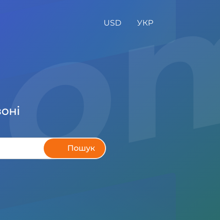
do
USD
УКР
зоні
Пошук