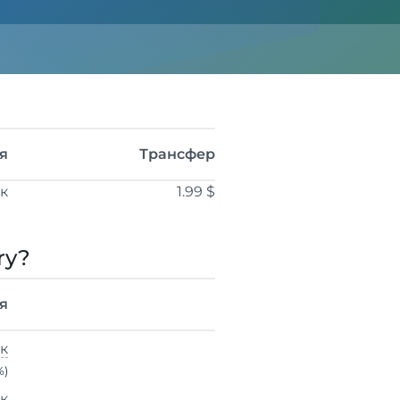
я
Трансфер
ік
1.99 $
ry?
я
ік
%)
ік