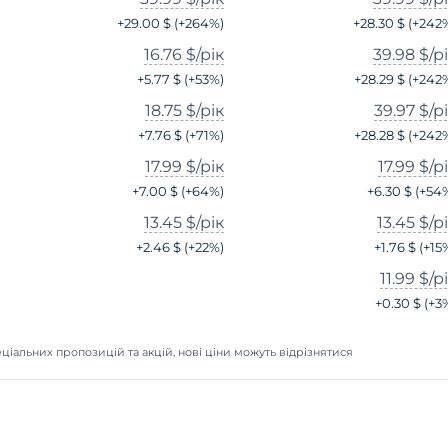
+
29.00 $
(+
264
%)
+
28.30 $
(+
242
16.76 $
/рік
39.98 $
/р
+
5.77 $
(+
53
%)
+
28.29 $
(+
242
18.75 $
/рік
39.97 $
/р
+
7.76 $
(+
71
%)
+
28.28 $
(+
242
17.99 $
/рік
17.99 $
/р
+
7.00 $
(+
64
%)
+
6.30 $
(+
54
13.45 $
/рік
13.45 $
/р
+
2.46 $
(+
22
%)
+
1.76 $
(+
15
11.99 $
/р
+
0.30 $
(+
3
ціальних пропозицій та акцій, нові ціни можуть відрізнятися