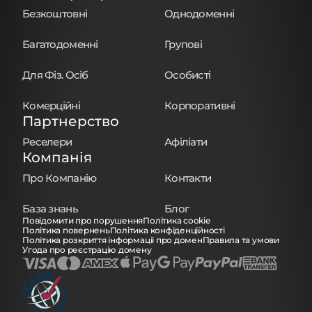
Безкоштовні
Однодоменні
Багатодоменні
Групові
Для Фіз. Осіб
Особисті
Комерційні
Корпоративні
Партнерство
Реселери
Афіліати
Компанія
Про Компанію
Контакти
База знань
Блог
Повідомити про порушення
Політика cookie
Політика повернень
Політика конфіденційності
Політика розкриття інформації про домен
Правила та умови
Угода про реєстрацію домену