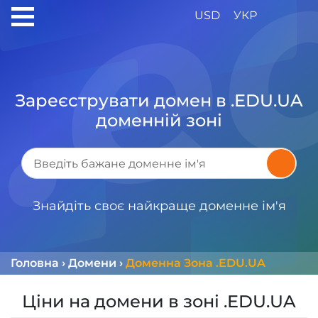
USD
УКР
Зареєструвати домен в .EDU.UA
доменній зоні
Знайдіть своє найкраще доменне ім'я
Головна
›
Домени
›
Доменна Зона .EDU.UA
Ціни на домени в зоні .EDU.UA