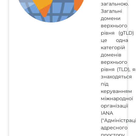
загальною.
Загальні
домени
верхнього
рівня (gTLD)
це одна 
категорій
доменів
верхнього
рівня (TLD), я
знаходяться
під
керуванням
міжнародної
організації
IANA
("Адміністрац
адресного
простору