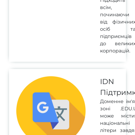
Підходить
всім,
починаючи
від фізични
осіб т
підприємців
до велики
корпорацій.
IDN
Підтрим
Доменне ім'я
зоні .EDU.
може місти
національні
літери завдя