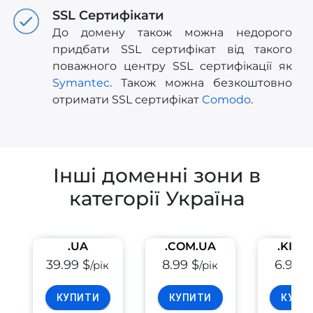
SSL Сертифікати
До домену також можна недорого
придбати SSL сертифікат від такого
поважного центру SSL сертифікації як
Symantec
. Також можна безкоштовно
отримати SSL сертифікат
Comodo
.
Інші доменні зони в
категорії Україна
.UA
.COM.UA
.KIEV
39.99 $
8.99 $
6.99 $
/рік
/рік
КУПИТИ
КУПИТИ
КУПИ