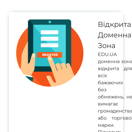
Відкрита
Доменна
Зона
EDU.UA
доменна зон
відкрита дл
всіх
бажаючих
без
обмежень, н
вимагає
громадянств
або торгово
марки.