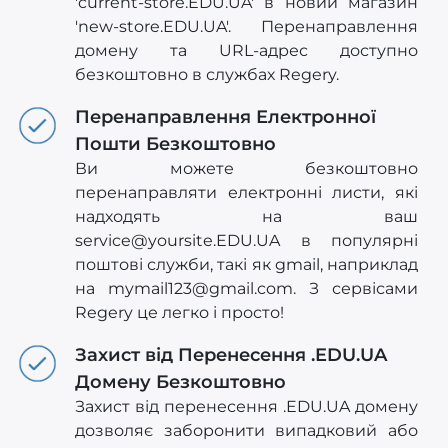
'current-store.EDU.UA' в новий магазин
'new-store.EDU.UA'. Перенаправлення
домену та URL-адрес доступно
безкоштовно в службах Regery.
Перенаправлення Електронної
Пошти Безкоштовно
Ви можете безкоштовно
перенаправляти електронні листи, які
надходять на ваш
service@yoursite.EDU.UA
в популярні
поштові служби, такі як gmail, наприклад
на
mymail123@gmail.com
. З сервісами
Regery це легко і просто!
Захист від Перенесення .EDU.UA
Домену Безкоштовно
Захист від перенесення .EDU.UA домену
дозволяє заборонити випадковий або