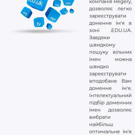
компанія Regery,
дозволяє легко
зареєструвати
доменне ім'я в
зоні .EDU.UA.
Завдяки
швидкому
пошуку вільних
імен можна
швидко
зареєструвати
вподобане Вам
доменне ім'я.
Інтелектуальний
підбір доменних
імен дозволяє
вибрати
найбільш
оптимальне ім'я