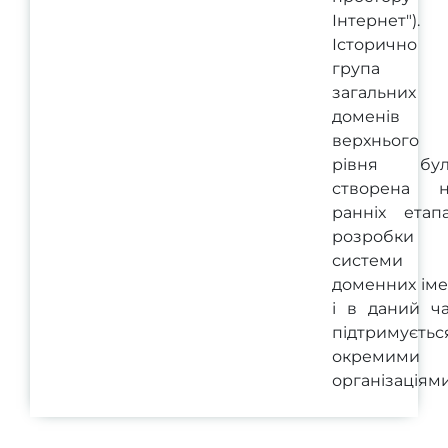
Інтернет").
Історично
група
загальних
доменів
верхнього
рівня бул
створена н
ранніх етап
розробки
системи
доменних ім
і в даний ч
підтримуєтьс
окремими
організаціями