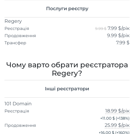
Послуги реєстру
Regery
7.99 $
/рік
Реєстрація
9.99 $
9.99 $
/рік
Продовження
7.99 $
Трансфер
Чому варто обрати реєстратора
Regery?
Інші реєстратори
101 Domain
18.99 $
/рік
Реєстрація
+
11.00 $
(+
138
%)
25.99 $
/рік
Продовження
+
16.00 $
(+
160
%)