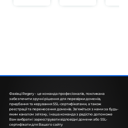
Фахівці Regery - це команда професіоналів, покликана
забезпечити зручні рішення для перевірки доменів,
придбання та керування SSL-сертифікатами, а також
реєстрації та перенесення доменів. Зв'яжіться з нами за будь-
яким каналом зв'язку, і наша команда з радістю допоможе
Вам вибрати і зареєструвати відповідні домени або SSL-
сертифікати для Вашого сайту