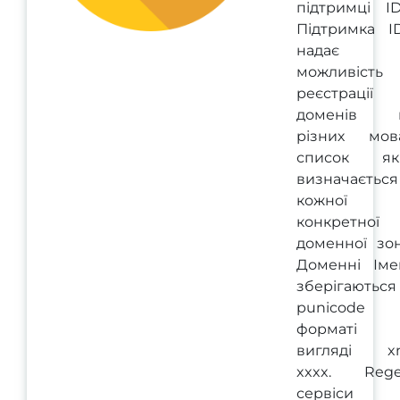
підтримці ID
Підтримка I
надає
можливість
реєстрації
доменів 
різних мова
список як
визначається
кожної
конкретної
доменної зон
Доменні Іме
зберігаються
punicode
форматі
вигляді xn
xxxx. Rege
сервіси