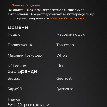
Панель Керування
Використання даного Сайту допускає експрес умови
використання. Використовуючи сайт, ви підтверджуєте, що
погоджуєтеся дотримуватися
Умови обслуговування
Домени
Пошук
Масовий пошук
Продовження
Трансфер
Масовий Трансфер
Whois
NS Lookup
Ціни
SSL Бренди
Sectigo
GeoTrust
RapidSSL
Symantec
Thawte
SSL Сертифікати