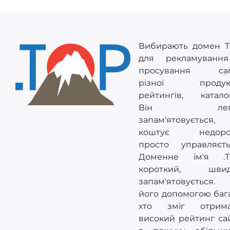
Вибирають домен 
для рекламуванн
просування сам
різної продукці
рейтингів, каталог
Він лег
запам'ятовується,
коштує недорог
просто управляєть
Доменне ім'я .T
короткий, швид
запам'ятовується
його допомогою баг
хто зміг отрима
високий рейтинг са