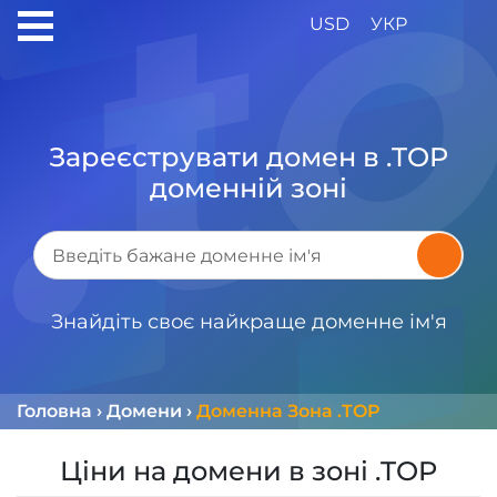
USD
УКР
Зареєструвати домен в .TOP
доменній зоні
Знайдіть своє найкраще доменне ім'я
Головна
›
Домени
›
Доменна Зона .TOP
Ціни на домени в зоні .TOP