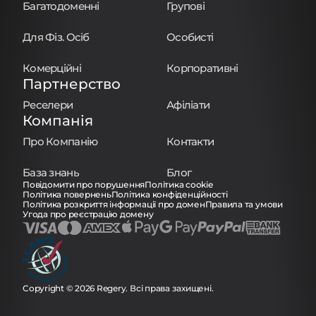
Багатодоменні
Групові
Для Фіз. Осіб
Особисті
Комерційні
Корпоративні
Партнерство
Реселери
Афіліати
Компанія
Про Компанію
Контакти
База знань
Блог
Повідомити про порушення
Політика cookie
Політика повернень
Політика конфіденційності
Політика розкриття інформації про домен
Правила та умови
Угода про реєстрацію домену
Copyright © 2026 Regery. Всі права захищені.