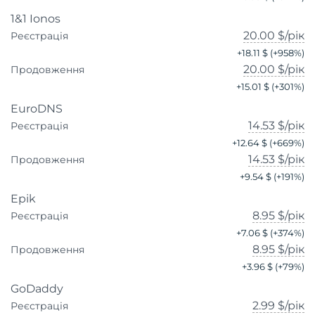
1&1 Ionos
20.00 $
/рік
Реєстрація
+
18.11 $
(+
958
%)
20.00 $
/рік
Продовження
+
15.01 $
(+
301
%)
EuroDNS
14.53 $
/рік
Реєстрація
+
12.64 $
(+
669
%)
14.53 $
/рік
Продовження
+
9.54 $
(+
191
%)
Epik
8.95 $
/рік
Реєстрація
+
7.06 $
(+
374
%)
8.95 $
/рік
Продовження
+
3.96 $
(+
79
%)
GoDaddy
2.99 $
/рік
Реєстрація