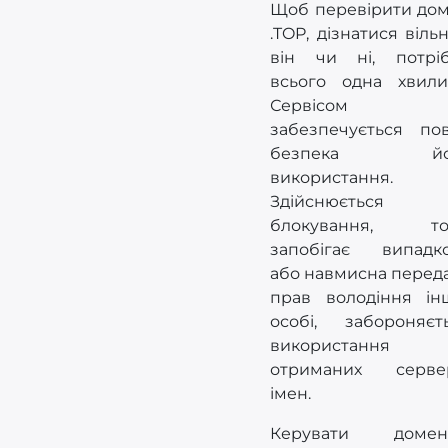
Щоб перевірити до
.TOP, дізнатися віль
він чи ні, потрі
всього одна хвили
Сервісом
забезпечується по
безпека йо
використання.
Здійснюється
блокування, то
запобігає випадк
або навмисна перед
прав володіння ін
особі, забороняєт
використання
отриманих серве
імен.
Керувати домен