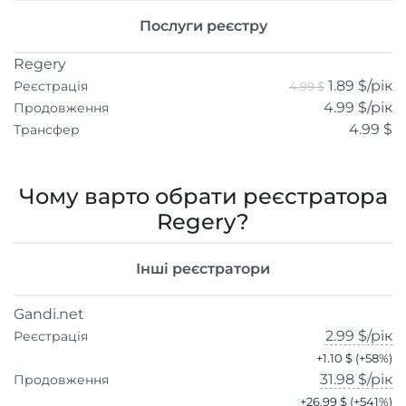
Послуги реєстру
Regery
1.89 $
/рік
Реєстрація
4.99 $
4.99 $
/рік
Продовження
4.99 $
Трансфер
Чому варто обрати реєстратора
Regery?
Інші реєстратори
Gandi.net
2.99 $
/рік
Реєстрація
+
1.10 $
(+
58
%)
31.98 $
/рік
Продовження
+
26.99 $
(+
541
%)