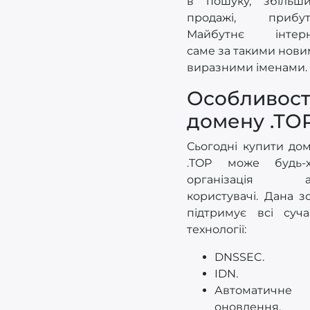
в пошуку, збільш
продажі, прибут
Майбутнє інтерн
саме за такими нови
виразними іменами.
Особливост
домену .ТО
Сьогодні купити до
.TOP може будь-х
організація а
користувачі. Дана з
підтримує всі суча
технології:
DNSSEC.
IDN.
Автоматичне
оновлення.