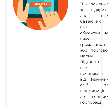
TOP доменн
зона відкрит
для всі
бажаючих
без
обмежень, н
вимагає
громадянств
або торгово
марки.
Підходить
всім,
починаючи
від фізични
осіб т
підприємців
до велики
корпорацій.