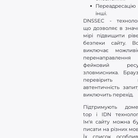
Переадресацію
інші.
DNSSEC - технолог
що дозволяє в знач
мірі підвищити рів
безпеки сайту. В
виключає можливі
перенаправлення
фейковий ресу
зловмисника. Брау
перевірить 
автентичність запит
виключить перехід.
Підтримують дом
top і IDN технолог
Ім'я сайту можна б
писати на різних мов
Їх список особли