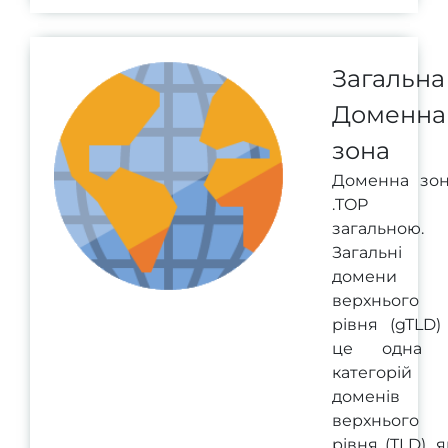
Загальна
Доменна
зона
Доменна зо
.TOP 
загальною.
Загальні
домени
верхнього
рівня (gTLD)
це одна 
категорій
доменів
верхнього
рівня (TLD), я