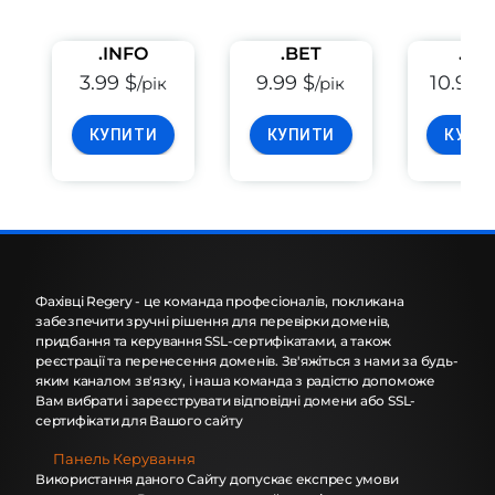
.INFO
.BET
.PE
3.99 $
9.99 $
10.99 
/рік
/рік
КУПИТИ
КУПИТИ
КУПИ
Фахівці Regery - це команда професіоналів, покликана
забезпечити зручні рішення для перевірки доменів,
придбання та керування SSL-сертифікатами, а також
реєстрації та перенесення доменів. Зв'яжіться з нами за будь-
яким каналом зв'язку, і наша команда з радістю допоможе
Вам вибрати і зареєструвати відповідні домени або SSL-
сертифікати для Вашого сайту
Панель Керування
Використання даного Сайту допускає експрес умови