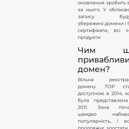
оновлення зробить 
за нього. У обліков
запису буду
збережені домени і 
сертифікати, всі і
продукти.
Чим щ
приваблив
домен?
Вільна реєстрац
домену .ТОР ста
доступною в 2014, х
була представлен
2011. Зона поча
швидко набира
популярність, і в
продовжує зростати.