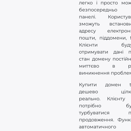
легко і просто мо
безпосередньо
панелі. Користув
зможуть встанов
адресу електрон
пошти, піддомени, f
Клієнти буду
отримувати дані 
стан домену постійн
миттєво в ра
виникнення пробле
Купити домен t
дешево цілк
реально. Клієнту
потрібно бу
турбуватися п
продовження. Функ
автоматичного