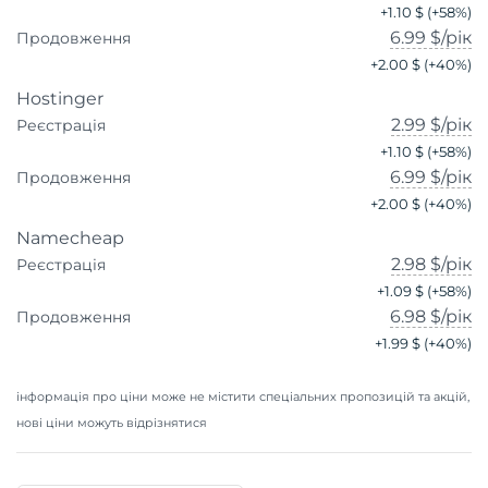
+
1.10 $
(+
58
%)
6.99 $
/рік
Продовження
+
2.00 $
(+
40
%)
Hostinger
2.99 $
/рік
Реєстрація
+
1.10 $
(+
58
%)
6.99 $
/рік
Продовження
+
2.00 $
(+
40
%)
Namecheap
2.98 $
/рік
Реєстрація
+
1.09 $
(+
58
%)
6.98 $
/рік
Продовження
+
1.99 $
(+
40
%)
інформація про ціни може не містити спеціальних пропозицій та акцій,
нові ціни можуть відрізнятися