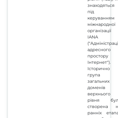
знаходяться
під
керуванням
міжнародної
організації
IANA
("Адміністрац
адресного
простору
Інтернет").
Історично
група
загальних
доменів
верхнього
рівня бул
створена н
ранніх етап