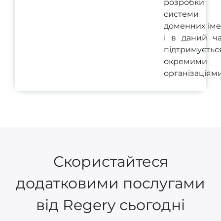
розробки
системи
доменних ім
і в даний ч
підтримуєтьс
окремими
організаціями
Скористайтеся
додатковими послугами
від Regery сьогодні