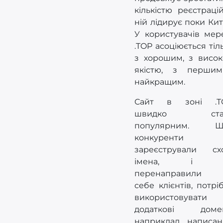
кількістю реєстраці
ній лідирує поки Кит
У користувачів мер
.TOP асоціюється тіл
з хорошим, з висо
якістю, з перши
найкращим.
Сайт в зоні .Т
швидко ста
популярним. Щ
конкуренти 
зареєстрували сх
імена, і 
перенаправили 
себе клієнтів, потрі
використовувати
додаткові домен
наприклад, написан