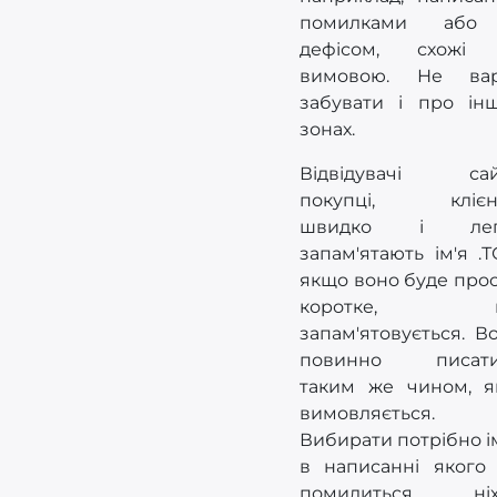
помилками або
дефісом, схожі 
вимовою. Не вар
забувати і про ін
зонах.
Відвідувачі сай
покупці, клієнт
швидко і лег
запам'ятають ім'я .Т
якщо воно буде прос
коротке, 
запам'ятовується. В
повинно писати
таким же чином, я
вимовляється.
Вибирати потрібно ім
в написанні якого
помилиться ніхт