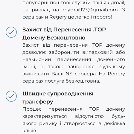
популярні поштові служби, такі як gmail,
наприклад на
mymail123@gmail.com
. З
сервісами Regery це легко і просто!
Захист від Перенесення .TOP
Домену Безкоштовно
Захист від перенесення .TOP домену
дозволяє заборонити випадковий або
навмисний перенесення доменного
імені, а також забороняє будь-кому
змінювати Ваші NS сервера. На Regery
сервісах послуга безкоштовна.
Швидке супроводження
трансферу
Процес перенесення TOP домену
характеризується відсутністю будь-
якого ризику і створюється в декілька
кліків.