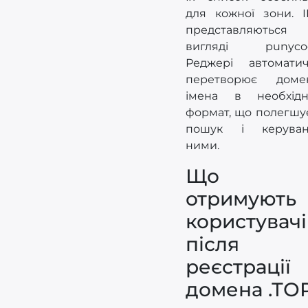
для кожної зони. 
представляються
вигляді punycod
Реджері автомати
перетворює доме
імена в необхід
формат, що полегшує
пошук і керуван
ними.
Що
отримують
користувачі
після
реєстрації
домена .ТО