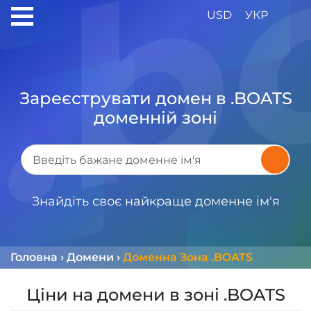
USD
УКР
Зареєструвати домен в .BOATS
доменній зоні
Знайдіть своє найкраще доменне ім'я
Головна
›
Домени
›
Доменна Зона .BOATS
Ціни на домени в зоні .BOATS