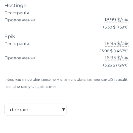
Hostinger
Реєстрація
18.99 $
/рік
Продовження
+
5.30 $
(+
39
%)
Epik
16.95 $
/рік
Реєстрація
+
13.96 $
(+
467
%)
16.95 $
/рік
Продовження
+
3.26 $
(+
24
%)
інформація про ціни може не містити спеціальних пропозицій та акцій,
нові ціни можуть відрізнятися
▾