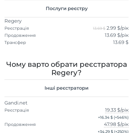
Послуги реєстру
Regery
2.99 $
/рік
Реєстрація
13.69 $
13.69 $
/рік
Продовження
13.69 $
Трансфер
Чому варто обрати реєстратора
Regery?
Інші реєстратори
Gandi.net
19.33 $
/рік
Реєстрація
+
16.34 $
(+
546
%)
47.98 $
/рік
Продовження
+
34.29 $
(+
250
%)