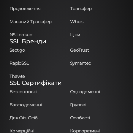
Продовження
Трансфер
Масовий Трансфер
Whois
NS Lookup
Ціни
SSL Бренди
Sectigo
GeoTrust
RapidSSL
Symantec
Thawte
SSL Сертифікати
Безкоштовні
Однодоменні
Багатодоменні
Групові
Для Фіз. Осіб
Особисті
Комерційні
Корпоративні