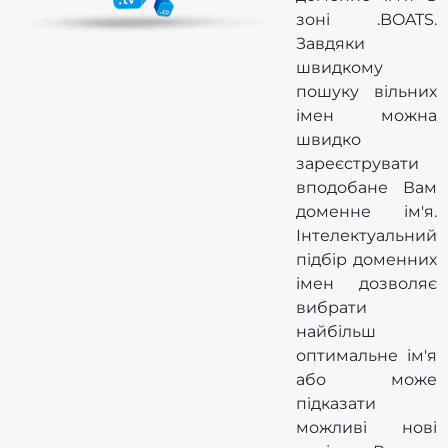
зоні .BOATS.
Завдяки
швидкому
пошуку вільних
імен можна
швидко
зареєструвати
вподобане Вам
доменне ім'я.
Інтелектуальний
підбір доменних
імен дозволяє
вибрати
найбільш
оптимальне ім'я
або може
підказати
можливі нові