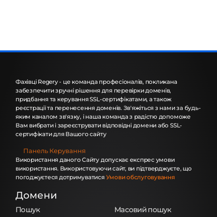
Фахівці Regery - це команда професіоналів, покликана
забезпечити зручні рішення для перевірки доменів,
придбання та керування SSL-сертифікатами, а також
реєстрації та перенесення доменів. Зв'яжіться з нами за будь-
яким каналом зв'язку, і наша команда з радістю допоможе
Вам вибрати і зареєструвати відповідні домени або SSL-
сертифікати для Вашого сайту
Панель Керування
Використання даного Сайту допускає експрес умови
використання. Використовуючи сайт, ви підтверджуєте, що
погоджуєтеся дотримуватися
Умови обслуговування
Домени
Пошук
Масовий пошук