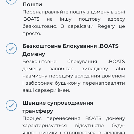
Пошти
Перенаправляйте пошту з домену в зоні
.BOATS на іншу поштову адресу
безкоштовно. З сервісами Regery це
просто.
Безкоштовне Блокування .BOATS
Домену
Безкоштовне блокування .BOATS
домену запобігає випадкову або
навмисну передачу володіння доменом
і забороняє будь-кому перенаправляти
ваші сервери імен.
Швидке супроводження
трансферу
Процес перенесення BOATS домену
характеризується відсутністю будь-
якого ризику і створюється в декілька