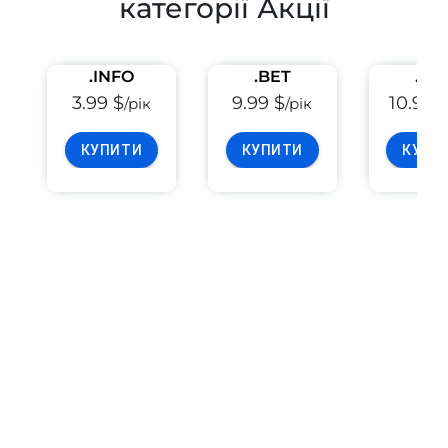
категорії Акції
.INFO
.BET
.PE
3.99 $
9.99 $
10.99 
/рік
/рік
КУПИТИ
КУПИТИ
КУПИ