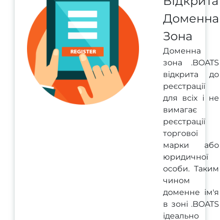
Відкрита
Доменна
Зона
Доменна
зона .BOATS
відкрита до
реєстрації
для всіх і не
вимагає
реєстрації
торгової
марки або
юридичної
особи. Таким
чином
доменне ім'я
в зоні .BOATS
ідеально