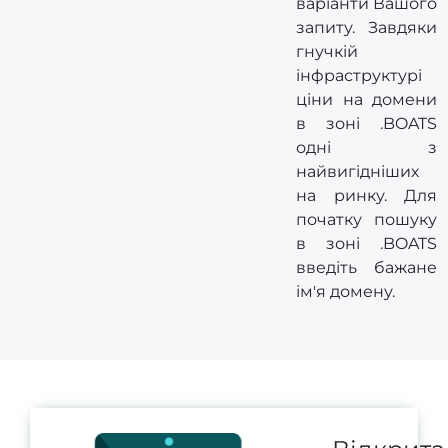
варіанти Вашого
запиту. Завдяки
гнучкій
інфраструктурі
ціни на домени
в зоні .BOATS
одні з
найвигідніших
на ринку. Для
початку пошуку
в зоні .BOATS
введіть бажане
ім'я домену.