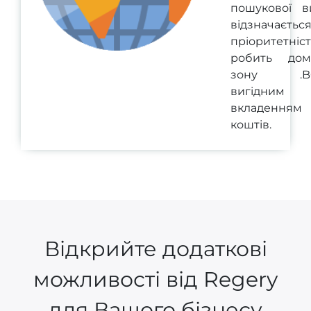
пошукової в
відзначаєтьс
пріоритетніст
робить дом
зону .BO
вигідним
вкладенням
коштів.
Відкрийте додаткові
можливості від Regery
для Вашого бізнесу