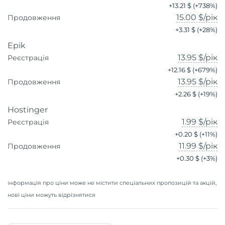
+
13.21 $
(+
738
%)
15.00 $
/рік
Продовження
+
3.31 $
(+
28
%)
Epik
13.95 $
/рік
Реєстрація
+
12.16 $
(+
679
%)
13.95 $
/рік
Продовження
+
2.26 $
(+
19
%)
Hostinger
1.99 $
/рік
Реєстрація
+
0.20 $
(+
11
%)
11.99 $
/рік
Продовження
+
0.30 $
(+
3
%)
інформація про ціни може не містити спеціальних пропозицій та акцій,
нові ціни можуть відрізнятися