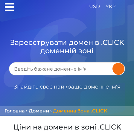
USD
УКР
Зареєструвати домен в .CLICK
доменній зоні
Знайдіть своє найкраще доменне ім'я
Головна
›
Домени
›
Доменна Зона .CLICK
Ціни на домени в зоні .CLICK