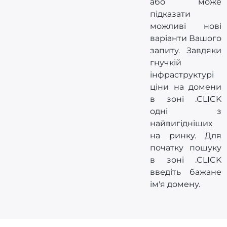
або може
підказати
можливі нові
варіанти Вашого
запиту. Завдяки
гнучкій
інфраструктурі
ціни на домени
в зоні .CLICK
одні з
найвигідніших
на ринку. Для
початку пошуку
в зоні .CLICK
введіть бажане
ім'я домену.