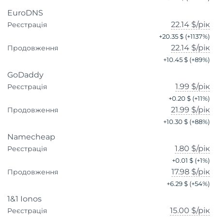
EuroDNS
22.14 $
/рік
Реєстрація
+
20.35 $
(+
1137
%)
22.14 $
/рік
Продовження
+
10.45 $
(+
89
%)
GoDaddy
1.99 $
/рік
Реєстрація
+
0.20 $
(+
11
%)
21.99 $
/рік
Продовження
+
10.30 $
(+
88
%)
Namecheap
1.80 $
/рік
Реєстрація
+
0.01 $
(+
1
%)
17.98 $
/рік
Продовження
+
6.29 $
(+
54
%)
1&1 Ionos
15.00 $
/рік
Реєстрація