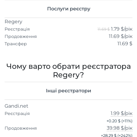
Послуги реєстру
Regery
1.79 $
/рік
Реєстрація
11.69 $
11.69 $
/рік
Продовження
11.69 $
Трансфер
Чому варто обрати реєстратора
Regery?
Інші реєстратори
Gandi.net
1.99 $
/рік
Реєстрація
+
0.20 $
(+
11
%)
39.98 $
/рік
Продовження
+
28.29 $
(+
242
%)