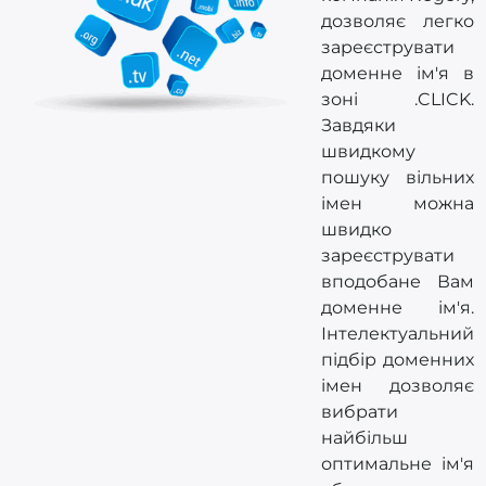
дозволяє легко
зареєструвати
доменне ім'я в
зоні .CLICK.
Завдяки
швидкому
пошуку вільних
імен можна
швидко
зареєструвати
вподобане Вам
доменне ім'я.
Інтелектуальний
підбір доменних
імен дозволяє
вибрати
найбільш
оптимальне ім'я