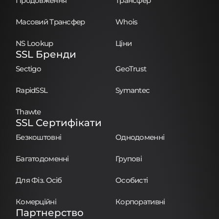
Продовження
Трансфер
Масовий Трансфер
Whois
NS Lookup
Ціни
SSL Бренди
Sectigo
GeoTrust
RapidSSL
Symantec
Thawte
SSL Сертифікати
Безкоштовні
Однодоменні
Багатодоменні
Групові
Для Фіз. Осіб
Особисті
Комерційні
Корпоративні
Партнерство