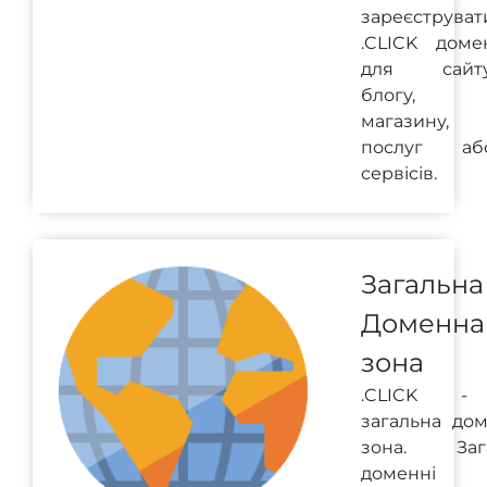
зареєструват
.CLICK доме
для сайту
блогу,
магазину,
послуг аб
сервісів.
Загальна
Доменна
зона
.CLICK -
загальна до
зона. Зага
доменні 